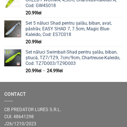
Cod: GW4S018
20.99
lei
Set 5 năluci Shad pentru șalău, biban, avat,
păstrăv, EASY SHAD 7, 7.5cm, Magic Blue-
Kaleido, Cod: ES7C018
20.99
lei
Set năluci Swimbait-Shad pentru șalău, biban,
știucă, TZ7/TZ9, 7cm/9cm, Chartreuse-Kaleido,
Cod: TZ7D003/TZ9D003
Interval
20.99
lei
–
24.99
lei
de
prețuri:
20.99lei
CONTACT
până
la
24.99lei
CB PREDATOR LURES S.R.L.
CUI: 48641298
J26/1210/2023