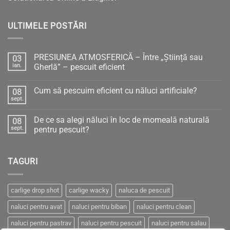
ULTIMELE POSTĂRI
PRESIUNEA ATMOSFERICĂ – Între „Știință sau
03
ian.
Gherlă” – pescuit eficient
Niciun
comentariu
Cum să pescuim eficient cu năluci artificiale?
08
la
PRESIUNEA
sept.
Niciun
ATMOSFERICĂ
comentariu
–
la
Între
De ce sa alegi năluci în loc de momeală naturală
08
Cum
„Știință
să
sept.
pentru pescuit?
sau
pescuim
Gherlă”
Niciun
eficient
–
comentariu
cu
pescuit
la
năluci
eficient
TAGURI
De
artificiale?
ce
sa
alegi
năluci
carlige drop shot
carlige wacky
naluca de pescuit
în
loc
naluci pentru avat
naluci pentru biban
naluci pentru clean
de
momeală
naturală
naluci pentru pastrav
naluci pentru pescuit
naluci pentru salau
pentru