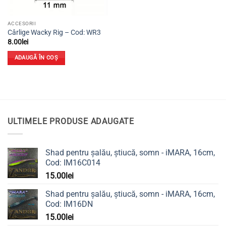
ACCESORII
Cârlige Wacky Rig – Cod: WR3
8.00
lei
ADAUGĂ ÎN COȘ
ULTIMELE PRODUSE ADAUGATE
Shad pentru șalău, știucă, somn - iMARA, 16cm,
Cod: IM16C014
15.00
lei
Shad pentru șalău, știucă, somn - iMARA, 16cm,
Cod: IM16DN
15.00
lei