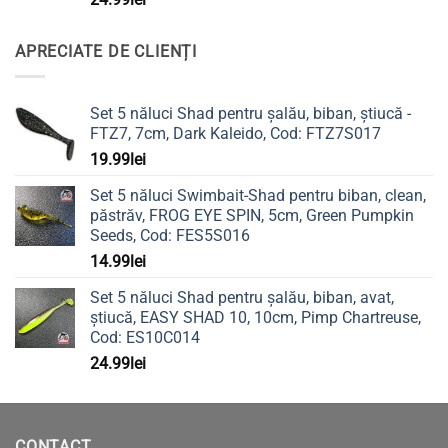
APRECIATE DE CLIENȚI
Set 5 năluci Shad pentru șalău, biban, știucă -
FTZ7, 7cm, Dark Kaleido, Cod: FTZ7S017
19.99
lei
Set 5 năluci Swimbait-Shad pentru biban, clean,
păstrăv, FROG EYE SPIN, 5cm, Green Pumpkin
Seeds, Cod: FES5S016
14.99
lei
Set 5 năluci Shad pentru șalău, biban, avat,
știucă, EASY SHAD 10, 10cm, Pimp Chartreuse,
Cod: ES10C014
24.99
lei
CONTACT