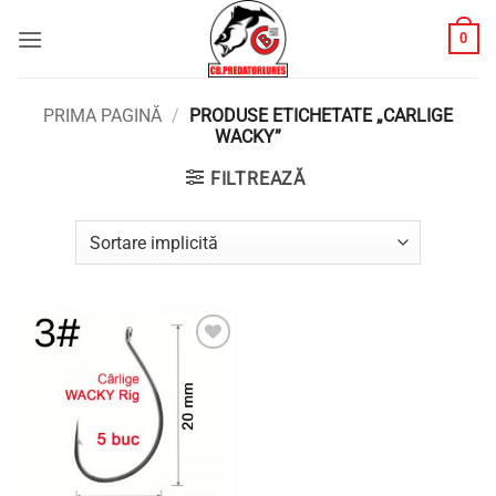
Skip
0
to
content
PRIMA PAGINĂ
/
PRODUSE ETICHETATE „CARLIGE
WACKY”
FILTREAZĂ
Adaugă
la
favorite