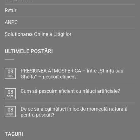
Retur
ANPC
Solutionarea Online a Litigiilor
ULTIMELE POSTĂRI
PRESIUNEA ATMOSFERICĂ – Între „Știință sau
03
ian.
Gherlă” – pescuit eficient
Niciun
comentariu
Cum să pescuim eficient cu năluci artificiale?
08
la
PRESIUNEA
sept.
Niciun
ATMOSFERICĂ
comentariu
–
la
Între
De ce sa alegi năluci în loc de momeală naturală
08
Cum
„Știință
să
sept.
pentru pescuit?
sau
pescuim
Gherlă”
Niciun
eficient
–
comentariu
cu
pescuit
la
năluci
eficient
TAGURI
De
artificiale?
ce