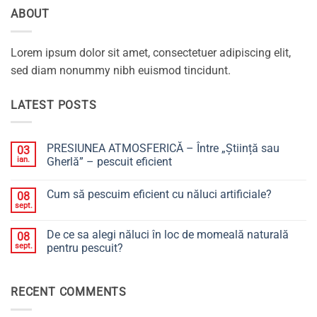
ABOUT
Lorem ipsum dolor sit amet, consectetuer adipiscing elit,
sed diam nonummy nibh euismod tincidunt.
LATEST POSTS
PRESIUNEA ATMOSFERICĂ – Între „Știință sau
03
ian.
Gherlă” – pescuit eficient
Niciun
comentariu
Cum să pescuim eficient cu năluci artificiale?
08
la
PRESIUNEA
sept.
Niciun
ATMOSFERICĂ
comentariu
–
la
Între
De ce sa alegi năluci în loc de momeală naturală
08
Cum
„Știință
să
sept.
pentru pescuit?
sau
pescuim
Gherlă”
Niciun
eficient
–
comentariu
cu
pescuit
la
năluci
eficient
RECENT COMMENTS
De
artificiale?
ce
sa