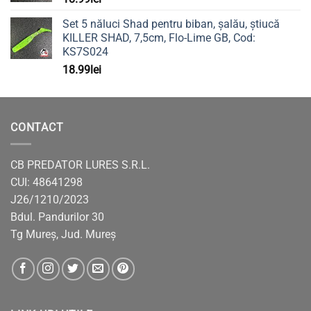
Set 5 năluci Shad pentru biban, șalău, știucă
KILLER SHAD, 7,5cm, Flo-Lime GB, Cod:
KS7S024
18.99
lei
CONTACT
CB PREDATOR LURES S.R.L.
CUI: 48641298
J26/1210/2023
Bdul. Pandurilor 30
Tg Mureș, Jud. Mureș