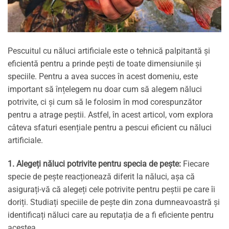
Pescuitul cu năluci artificiale este o tehnică palpitantă și
eficientă pentru a prinde pești de toate dimensiunile și
speciile. Pentru a avea succes în acest domeniu, este
important să înțelegem nu doar cum să alegem năluci
potrivite, ci și cum să le folosim în mod corespunzător
pentru a atrage peștii. Astfel, în acest articol, vom explora
câteva sfaturi esențiale pentru a pescui eficient cu năluci
artificiale.
1. Alegeți năluci potrivite pentru specia de pește:
Fiecare
specie de pește reacționează diferit la năluci, așa că
asigurați-vă că alegeți cele potrivite pentru peștii pe care îi
doriți. Studiați speciile de pește din zona dumneavoastră și
identificați năluci care au reputația de a fi eficiente pentru
acestea.