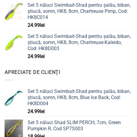
Set 5 năluci Swimbait-Shad pentru șalău, biban,
știucă, somn, HK8, 8cm, Chartreuse Pimp, Cod:
HK8C014
24.99
lei
Set 5 năluci Swimbait-Shad pentru șalău, biban,
știucă, somn, HK8, 8cm, Chartreuse-Kaleido,
Cod: HK8D003
24.99
lei
APRECIATE DE CLIENȚI
Set 5 năluci Swimbait-Shad pentru șalău, biban,
știucă, somn, HK8, 8cm, Blue Ice Back, Cod:
HK8D004
24.99
lei
Set 5 năluci Shad SLIM PERCH, 7cm, Green
Pumpkin R, Cod SP7S003
18.99
lei