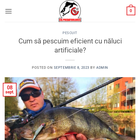
Skip
0
to
content
PESCUIT
Cum să pescuim eficient cu năluci
artificiale?
POSTED ON
SEPTEMBRIE 8, 2023
BY
ADMIN
08
sept.