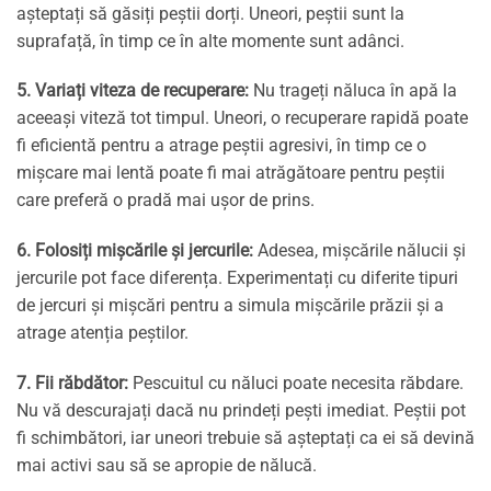
așteptați să găsiți peștii dorți. Uneori, peștii sunt la
suprafață, în timp ce în alte momente sunt adânci.
5. Variați viteza de recuperare:
Nu trageți năluca în apă la
aceeași viteză tot timpul. Uneori, o recuperare rapidă poate
fi eficientă pentru a atrage peștii agresivi, în timp ce o
mișcare mai lentă poate fi mai atrăgătoare pentru peștii
care preferă o pradă mai ușor de prins.
6. Folosiți mișcările și jercurile:
Adesea, mișcările nălucii și
jercurile pot face diferența. Experimentați cu diferite tipuri
de jercuri și mișcări pentru a simula mișcările prăzii și a
atrage atenția peștilor.
7. Fii răbdător:
Pescuitul cu năluci poate necesita răbdare.
Nu vă descurajați dacă nu prindeți pești imediat. Peștii pot
fi schimbători, iar uneori trebuie să așteptați ca ei să devină
mai activi sau să se apropie de nălucă.