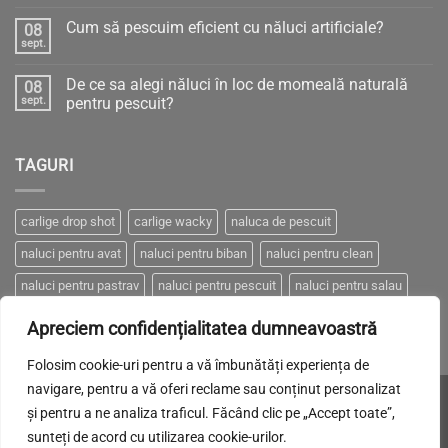
Niciun
comentariu
Cum să pescuim eficient cu năluci artificiale?
08
la
PRESIUNEA
sept.
Niciun
ATMOSFERICĂ
comentariu
–
la
Între
De ce sa alegi năluci în loc de momeală naturală
08
Cum
„Știință
să
sept.
pentru pescuit?
sau
pescuim
Gherlă”
Niciun
eficient
–
comentariu
cu
pescuit
la
năluci
eficient
TAGURI
De
artificiale?
ce
sa
alegi
năluci
carlige drop shot
carlige wacky
naluca de pescuit
în
loc
naluci pentru avat
naluci pentru biban
naluci pentru clean
de
momeală
naturală
naluci pentru pastrav
naluci pentru pescuit
naluci pentru salau
pentru
pescuit?
naluci pentru somn
naluci pentru stiuca
Apreciem confidențialitatea dumneavoastră
Folosim cookie-uri pentru a vă îmbunătăți experiența de
navigare, pentru a vă oferi reclame sau conținut personalizat
Visa
MasterCard
Cash
Made with LOVE by
Brand-it.
și pentru a ne analiza traficul. Făcând clic pe „Accept toate”,
On
sunteți de acord cu utilizarea cookie-urilor.
POLITICA DE CONFIDENȚIALITATE
COOKIES
TRANSPORT