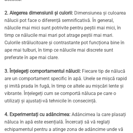
2. Alegerea dimensiunii și culorii:
Dimensiunea și culoarea
nălucii pot face o diferență semnificativă. În general,
nălucile mai mici sunt potrivite pentru peștii mai mici, în
timp ce nălucile mai mari pot atrage peștii mai mari.
Culorile strălucitoare și contrastante pot funcționa bine în
ape mai tulburi, în timp ce nălucile mai discrete sunt
preferate în ape mai clare.
3. Înțelegeți comportamentul nălucii:
Fiecare tip de nălucă
are un comportament specific în apă. Unele se mișcă rapid
și imită prada în fugă, în timp ce altele au mișcări lente și
vibrante. Înțelegeți cum se comportă năluca pe care o
utilizați și ajustați-vă tehnicile în consecință.
4. Experimentați cu adâncimea:
Adâncimea la care plasați
năluca în apă este esențială. Încercați să vă reglați
echipamentul pentru a atinge zona de adâncime unde vă