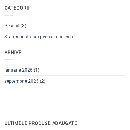
alegi
năluci
CATEGORII
în
loc
de
momeală
naturală
Pescuit
(3)
pentru
pescuit?
Sfaturi pentru un pescuit eficient
(1)
ARHIVE
ianuarie 2026
(1)
septembrie 2023
(2)
ULTIMELE PRODUSE ADAUGATE