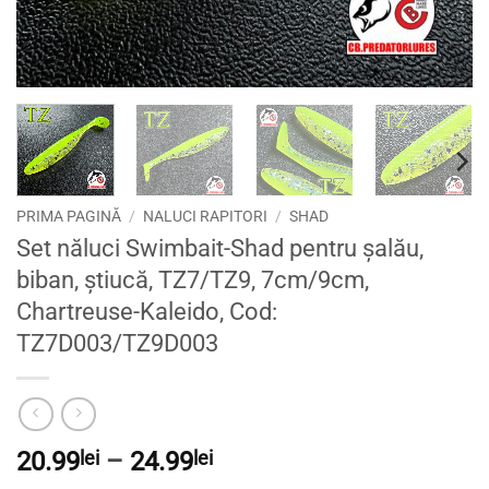
PRIMA PAGINĂ
/
NALUCI RAPITORI
/
SHAD
Set năluci Swimbait-Shad pentru șalău,
biban, știucă, TZ7/TZ9, 7cm/9cm,
Chartreuse-Kaleido, Cod:
TZ7D003/TZ9D003
Interval
20.99
lei
–
24.99
lei
de