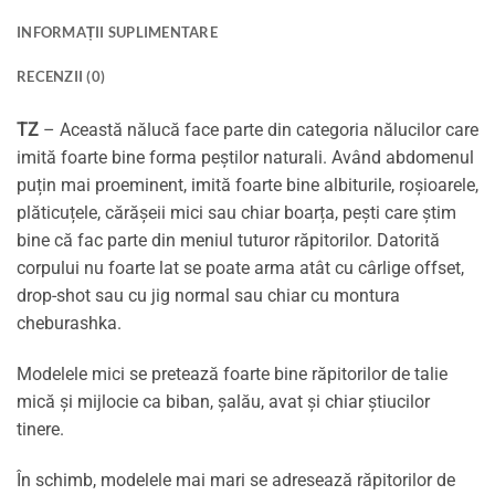
INFORMAȚII SUPLIMENTARE
RECENZII (0)
TZ
– Această nălucă face parte din categoria nălucilor care
imită foarte bine forma peștilor naturali. Având abdomenul
puțin mai proeminent, imită foarte bine albiturile, roșioarele,
plăticuțele, cărășeii mici sau chiar boarța, pești care știm
bine că fac parte din meniul tuturor răpitorilor. Datorită
corpului nu foarte lat se poate arma atât cu cârlige offset,
drop-shot sau cu jig normal sau chiar cu montura
cheburashka.
Modelele mici se pretează foarte bine răpitorilor de talie
mică și mijlocie ca biban, șalău, avat și chiar știucilor
tinere.
În schimb, modelele mai mari se adresează răpitorilor de