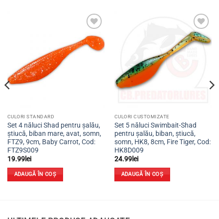
Adaugă
Adaugă
la
la
favorite
favorite
CULORI STANDARD
CULORI CUSTOMIZATE
Set 4 năluci Shad pentru șalău,
Set 5 năluci Swimbait-Shad
știucă, biban mare, avat, somn,
pentru șalău, biban, știucă,
FTZ9, 9cm, Baby Carrot, Cod:
somn, HK8, 8cm, Fire Tiger, Cod:
FTZ9S009
HK8D009
19.99
lei
24.99
lei
ADAUGĂ ÎN COȘ
ADAUGĂ ÎN COȘ