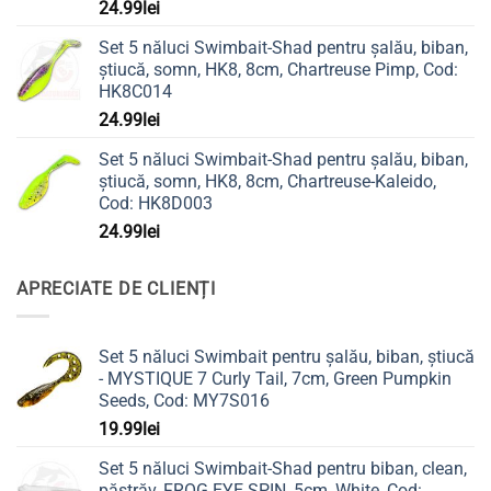
24.99
lei
Set 5 năluci Swimbait-Shad pentru șalău, biban,
știucă, somn, HK8, 8cm, Chartreuse Pimp, Cod:
HK8C014
24.99
lei
Set 5 năluci Swimbait-Shad pentru șalău, biban,
știucă, somn, HK8, 8cm, Chartreuse-Kaleido,
Cod: HK8D003
24.99
lei
APRECIATE DE CLIENȚI
Set 5 năluci Swimbait pentru șalău, biban, știucă
- MYSTIQUE 7 Curly Tail, 7cm, Green Pumpkin
Seeds, Cod: MY7S016
19.99
lei
Set 5 năluci Swimbait-Shad pentru biban, clean,
păstrăv, FROG EYE SPIN, 5cm, White, Cod: