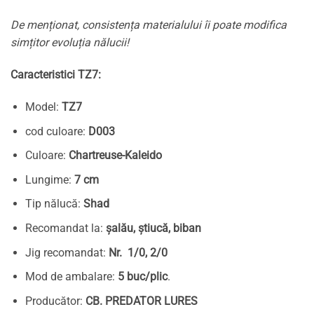
De menționat, consistența materialului îi poate modifica
simțitor evoluția nălucii!
Caracteristici TZ7:
Model:
TZ7
cod culoare:
D003
Culoare:
Chartreuse-Kaleido
Lungime:
7 cm
Tip nălucă:
Shad
Recomandat la:
șalău, știucă, biban
Jig recomandat:
Nr. 1/0, 2/0
Mod de ambalare:
5 buc/plic
.
Producător:
CB. PREDATOR LURES