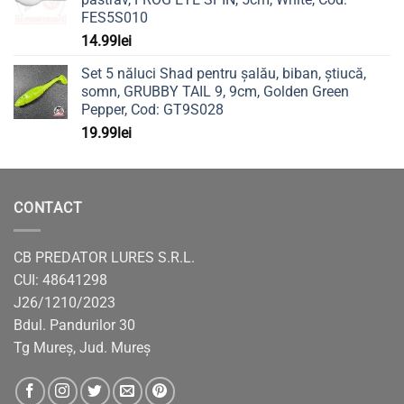
FES5S010
14.99
lei
Set 5 năluci Shad pentru șalău, biban, știucă,
somn, GRUBBY TAIL 9, 9cm, Golden Green
Pepper, Cod: GT9S028
19.99
lei
CONTACT
CB PREDATOR LURES S.R.L.
CUI: 48641298
J26/1210/2023
Bdul. Pandurilor 30
Tg Mureș, Jud. Mureș