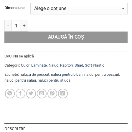
prețuri:
Dimensiune
20.99lei
până
Cantitate Set năluci Swimbait-Shad pentru șalău, biban, știucă, TZ
la
24.99lei
ADAUGĂ ÎN COȘ
SKU:
Nu se aplică
Categorii:
Culori Laminate
,
Naluci Rapitori
,
Shad
,
Soft Plastic
Etichete:
naluca de pescuit
,
naluci pentru biban
,
naluci pentru pescuit
,
naluci pentru salau
,
naluci pentru stiuca
DESCRIERE