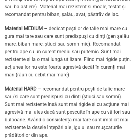
sau balastiere). Material mai rezistent și moale, testat și
recomandat pentru biban, șalău, avat, păstrăv de lac.
Material MEDIUM
– dedicat peștilor de talie mai mare cu
gura mai tare sau care sunt predispuși cu dinți (gen șalău
mare, biban mare, știuci sau somn mic). Recomandat
pentru ape cu un curent mediu sau puternic. Sunt mai
rezistente și la o mai lungă utilizare. Fiind mai rigide puțin,
acțiunea lor nu este foarte agresivă decât în curenți mai
mari (râuri cu debit mai mare).
Material HARD
– recomandat pentru pești de talie mare
sau/și care sunt predispuși cu dinți (știuci sau somni).
Sunt mai rezistente însă sunt mai rigide și cu acțiune mai
agresivă mai ales dacă sunt pescuite în ape cu vâltori sau
bulboane. Având o consistență mai tare sunt implicit mai
rezistente la desele înțepări ale jigului sau mușcăturile
prădătorilor din ape.