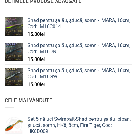
ULTIMELE PRODUSE ADAUGATE
Shad pentru șalău, știucă, somn - iMARA, 16cm,
Cod: IM16C014
15.00
lei
Shad pentru șalău, știucă, somn - iMARA, 16cm,
Cod: IM16DN
15.00
lei
Shad pentru șalău, știucă, somn - iMARA, 16cm,
Cod: IM16GW
15.00
lei
CELE MAI VÂNDUTE
Set 5 năluci Swimbait-Shad pentru șalău, biban,
știucă, somn, HK8, 8cm, Fire Tiger, Cod:
HK8D009