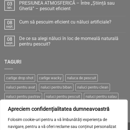
PRESIUNEA ATMOSFERICĂ – Între „Știință sau
03
ian.
Gherlă” – pescuit eficient
Niciun
comentariu
Cum să pescuim eficient cu năluci artificiale?
08
la
PRESIUNEA
sept.
Niciun
ATMOSFERICĂ
comentariu
–
la
Între
De ce sa alegi năluci în loc de momeală naturală
08
Cum
„Știință
să
sept.
pentru pescuit?
sau
pescuim
Gherlă”
Niciun
eficient
–
comentariu
cu
pescuit
la
năluci
eficient
TAGURI
De
artificiale?
ce
sa
alegi
năluci
carlige drop shot
carlige wacky
naluca de pescuit
în
loc
naluci pentru avat
naluci pentru biban
naluci pentru clean
de
momeală
naturală
naluci pentru pastrav
naluci pentru pescuit
naluci pentru salau
pentru
pescuit?
naluci pentru somn
naluci pentru stiuca
Apreciem confidențialitatea dumneavoastră
Folosim cookie-uri pentru a vă îmbunătăți experiența de
navigare, pentru a vă oferi reclame sau conținut personalizat