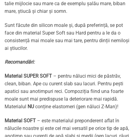
talie mijlocie sau mare ca de exemplu șalău mare, biban
mare, știucă și chiar și somn.
Sunt făcute din silicon moale și, după preferință, se pot
face din material Super Soft sau Hard pentru a le da o
consistență mai moale sau mai tare, pentru dinții nemiloși
ai știucilor.
Recomandări:
Material SUPER SOFT
– pentru năluci mici de păstrăv,
clean, biban. Ape cu curent slab sau lacuri. Pentru pești
apatici sau anotimpuri reci. Compoziția fiind una foarte
moale sunt mai predispuse la deteriorare mai rapidă.
Materialul
NU
conține elastomeri (gen năluci Z-Man)!
Material SOFT
– este materialul preponderent aflat în
nălucile noastre și este cel mai versatil pe orice tip de apă,
anotimp sau curenți de apă slabi și medii (gen lacuri, râuri