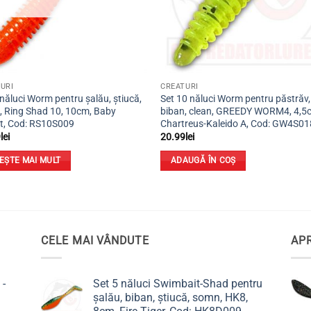
URI
CREATURI
 năluci Worm pentru șalău, știucă,
Set 10 năluci Worm pentru păstrăv,
 Ring Shad 10, 10cm, Baby
biban, clean, GREEDY WORM4, 4,5
t, Cod: RS10S009
Chartreus-Kaleido A, Cod: GW4S01
9
lei
20.99
lei
TEȘTE MAI MULT
ADAUGĂ ÎN COȘ
CELE MAI VÂNDUTE
APR
 -
Set 5 năluci Swimbait-Shad pentru
șalău, biban, știucă, somn, HK8,