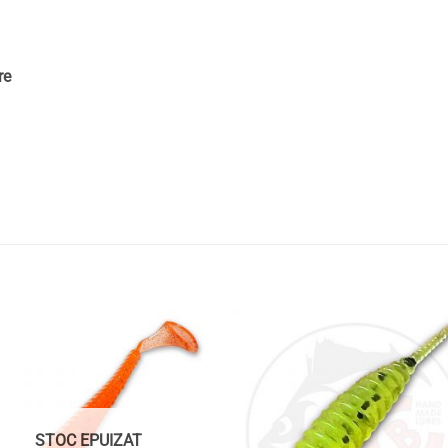
re
Adaugă
Ada
la
la
favorite
favor
STOC EPUIZAT