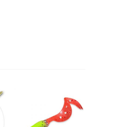
ugă
Adaugă
la
ite
favorite