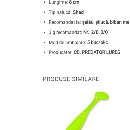
Lungime:
8 cm
Tip nălucă:
Shad
Recomandat la:
șalău, știucă, biban ma
Jig recomandat:
Nr. 2/0, 3/0
Mod de ambalare:
5 buc/plic
.
Producător:
CB. PREDATOR LURES
PRODUSE SIMILARE
Adaugă
Adaugă
la
la
favorite
favorite
EPUIZAT