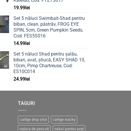
Kaleido, Cod: FTZ7S017
19.99
lei
Set 5 năluci Swimbait-Shad pentru
biban, clean, păstrăv, FROG EYE
SPIN, 5cm, Green Pumpkin Seeds,
Cod: FES5S016
14.99
lei
Set 5 năluci Shad pentru șalău,
biban, avat, știucă, EASY SHAD 10,
10cm, Pimp Chartreuse, Cod:
ES10C014
24.99
lei
TAGURI
carlige drop shot
carlige wacky
naluca de pescuit
naluci pentru avat