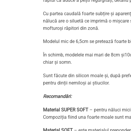
faptul că aduce a pești regurgitați, detaliu
Cu partea caudală foarte subțire și aparen
nălucă are o siluetă ce imprimă o mișcare și
mofturoși răpitori din zonă.
Modelul mic de 6,5cm se pretează foarte bine 
În schimb, modelele mai mari de 8cm și10cm
chiar și somn.
Sunt făcute din silicon moale și, după pref
pentru dinții nemiloși ai știucilor.
Recomandări:
Material SUPER SOFT
– pentru năluci mici 
Compoziția fiind una foarte moale sunt mai
Material SOFT
– este materialul preponderen