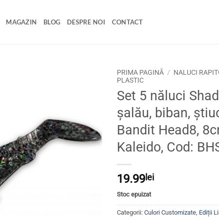
MAGAZIN
BLOG
DESPRE NOI
CONTACT
PRIMA PAGINĂ
/
NALUCI RAPIT
PLASTIC
Set 5 năluci Shad
Adaugă
la
șalău, biban, ști
favorite
Bandit Head8, 8c
Kaleido, Cod: BH
19.99
lei
Stoc epuizat
Categorii:
Culori Customizate
,
Ediții L