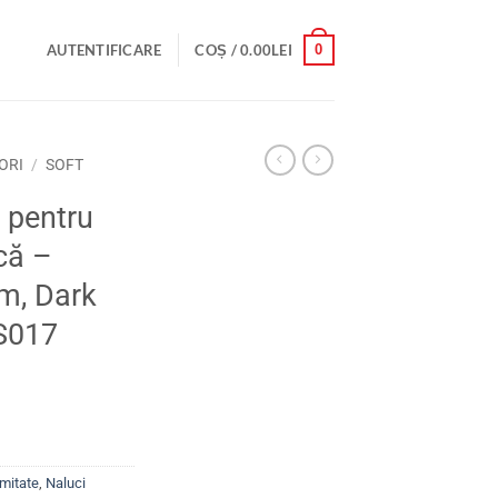
0
AUTENTIFICARE
COȘ /
0.00
LEI
ORI
/
SOFT
 pentru
ucă –
m, Dark
S017
imitate
,
Naluci