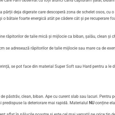
 pe care l-am observat cu toții atunci când capturăm șalăi, bibani 
ța părții deja digerate care descoperă zona de schelet osos, cu 
 o bătaie foarte energică atât pe cădere cât și pe recuperare foa
răpitorilor de talie mică și mijlocie ca biban, șalău, clean și chi
 se adresează răpitorilor de talie mijlocie sau mare ca de exe
erință, se pot face din material Super Soft sau Hard pentru a le
de păstrăv, clean, biban. Ape cu curent slab sau lacuri. Pentru p
 predispuse la deteriorare mai rapidă. Materialul
NU
conține ela
t aflat în nălucile noastre și este cel mai versatil pe orice tip 