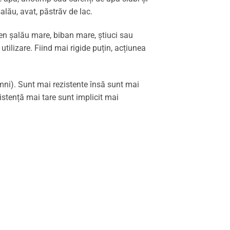
alău, avat, păstrăv de lac.
gen șalău mare, biban mare, știuci sau
ilizare. Fiind mai rigide puțin, acțiunea
mni). Sunt mai rezistente însă sunt mai
stență mai tare sunt implicit mai