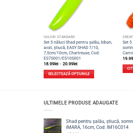
CULORI STANDARD
CREAT
entru șalău, știucă,
Set 5 năluci Shad pentru șalău, biban,
Set 5
Tiago Shad, 9cm,
avat, știucă, EASY SHAD 7/10,
somn,
 TG9S009
7,5cm/10cm, Chartreuse, Cod:
Carro
ES7S001/ES10S001
19.9
Interval
18.99
lei
–
20.99
lei
de
T
CI
prețuri:
SELECTEAZĂ OPȚIUNILE
18.99lei
până
Acest
la
produs
20.99lei
are
mai
ULTIMELE PRODUSE ADAUGATE
multe
variații.
Shad pentru șalău, știucă, somn
Opțiunile
iMARA, 16cm, Cod: IM16C014
pot