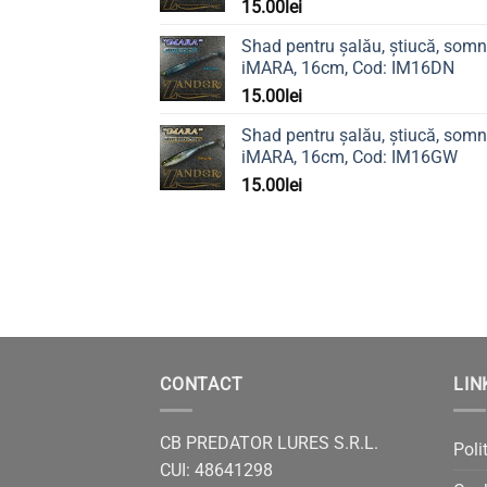
15.00
lei
fi
alese
Shad pentru șalău, știucă, somn
în
iMARA, 16cm, Cod: IM16DN
pagina
15.00
lei
produsului.
Shad pentru șalău, știucă, somn
iMARA, 16cm, Cod: IM16GW
15.00
lei
CONTACT
LIN
CB PREDATOR LURES S.R.L.
Poli
CUI: 48641298