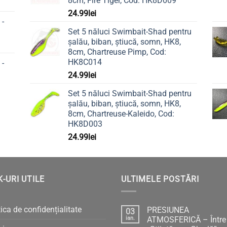
8cm, Fire Tiger, Cod: HK8D009
24.99
lei
 -
Set 5 năluci Swimbait-Shad pentru
șalău, biban, știucă, somn, HK8,
8cm, Chartreuse Pimp, Cod:
HK8C014
 -
24.99
lei
Set 5 năluci Swimbait-Shad pentru
șalău, biban, știucă, somn, HK8,
8cm, Chartreuse-Kaleido, Cod:
HK8D003
24.99
lei
K-URI UTILE
ULTIMELE POSTĂRI
tica de confidențialitate
PRESIUNEA
03
ian.
ATMOSFERICĂ – Între