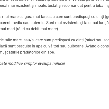
terial mai rezistent și moale, testat și recomandat pentru biban, ș
ie mai mare cu gura mai tare sau care sunt predispuși cu dinți (
ent mediu sau puternic. Sunt mai rezistente și la o mai lungă ut
 mai mari (râuri cu debit mai mare).
e talie mare sau/și care sunt predispuși cu dinți (știuci sau so
dacă sunt pescuite în ape cu vâltori sau bulboane. Având o consi
 mușcăturile prădătorilor din ape.
ate modifica simțitor evoluția nălucii!