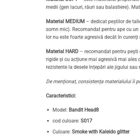
medii (gen lacuri, râuri sau balastiere). Ma
Material MEDIUM
– dedicat peștilor de tal
somn mic). Recomandat pentru ape cu un cur
lor nu este foarte agresivă decât în curenți
Material HARD
– recomandat pentru pești d
rigide și cu acțiune mai agresivă mai ales 
rezistente la desele înțepări ale jigului sau
De menționat, consistența materialului îi po
Caracteristici:
Model:
Bandit Head8
cod culoare:
S017
Culoare:
Smoke with Kaleido glitter