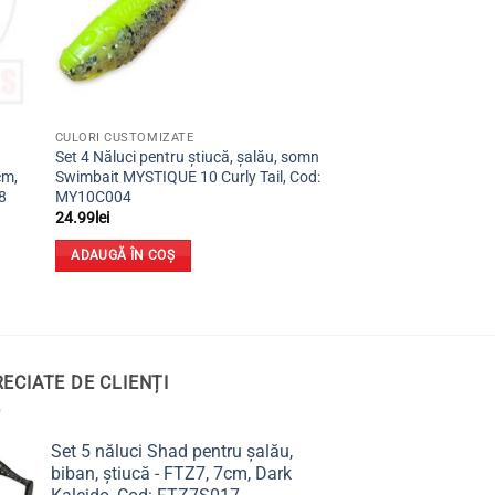
CULORI CUSTOMIZATE
Set 4 Năluci pentru știucă, șalău, somn
cm,
Swimbait MYSTIQUE 10 Curly Tail, Cod:
8
MY10C004
24.99
lei
ADAUGĂ ÎN COȘ
ECIATE DE CLIENȚI
Set 5 năluci Shad pentru șalău,
biban, știucă - FTZ7, 7cm, Dark