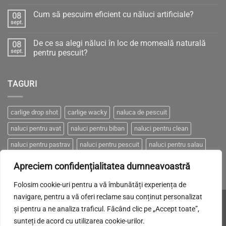
Niciun
comentariu
Cum să pescuim eficient cu năluci artificiale?
08
la
PRESIUNEA
sept.
Niciun
ATMOSFERICĂ
comentariu
–
la
Între
De ce sa alegi năluci în loc de momeală naturală
08
Cum
„Știință
să
sept.
pentru pescuit?
sau
pescuim
Gherlă”
Niciun
eficient
–
comentariu
cu
pescuit
la
năluci
eficient
TAGURI
De
artificiale?
ce
sa
alegi
năluci
carlige drop shot
carlige wacky
naluca de pescuit
în
loc
naluci pentru avat
naluci pentru biban
naluci pentru clean
de
momeală
naturală
naluci pentru pastrav
naluci pentru pescuit
naluci pentru salau
pentru
pescuit?
naluci pentru somn
naluci pentru stiuca
Apreciem confidențialitatea dumneavoastră
Folosim cookie-uri pentru a vă îmbunătăți experiența de
navigare, pentru a vă oferi reclame sau conținut personalizat
Visa
MasterCard
Cash
Made with LOVE by
Brand-it.
și pentru a ne analiza traficul. Făcând clic pe „Accept toate”,
On
sunteți de acord cu utilizarea cookie-urilor.
POLITICA DE CONFIDENȚIALITATE
COOKIES
TRANSPORT