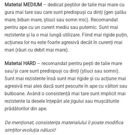
Material MEDIUM
– dedicat peștilor de talie mai mare cu
gura mai tare sau care sunt predispuși cu dinți (gen șalău
mare, biban mare, știuci sau somn mic). Recomandat
pentru ape cu un curent mediu sau puternic. Sunt mai
rezistente și la o mai lungă utilizare. Fiind mai rigide puțin,
acțiunea lor nu este foarte agresivă decât în curenți mai
mari (râuri cu debit mai mare).
Material HARD
– recomandat pentru pești de talie mare
sau/și care sunt predispuși cu dinți (știuci sau somni).
Sunt mai rezistente însă sunt mai rigide și cu acțiune mai
agresivă mai ales dacă sunt pescuite în ape cu vâltori sau
bulboane. Având o consistență mai tare sunt implicit mai
rezistente la desele înțepări ale jigului sau mușcăturile
prădătorilor din ape.
De menționat, consistența materialului îi poate modifica
simțitor evoluția nălucii!