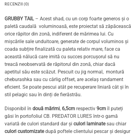
RECENZII (0)
GRUBBY TAIL
– Acest shad, cu un corp foarte generos și o
paletă caudală voluminoasă, este proiectat să zăpăcească
orice răpitor din zonă, indiferent de mărimea lui. Cu
mișcările sale unduitoare, generate de corpul voluminos și
coada subțire finalizată cu paleta relativ mare, face ca
această nălucă care imită cu succes porcușorul să nu
treacă neobservată de răpitorul din zonă, chiar dacă
apetitul său este scăzut. Pescuit cu jig normal, montură
cheburashka sau cu cârlig offset, are acelaș randament
eficient. Se poate pescui atât pe recuperare liniară cât și în
stil pelagic sau în dinți de fierăstrău.
Disponibil în
două mărimi
,
6,5cm
respectiv
9cm
îl puteți
găsi în portofoliul CB. PREDATOR LURES într-o gamă
variată de culori standard dar și
culori laminate
sau chiar
culori customizate
după poftele clientului pescar și desigur