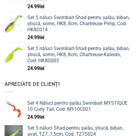
24.99
lei
Set 5 năluci Swimbait-Shad pentru șalău, biban,
știucă, somn, HK8, 8cm, Chartreuse Pimp, Cod:
HK8C014
24.99
lei
Set 5 năluci Swimbait-Shad pentru șalău, biban,
știucă, somn, HK8, 8cm, Chartreuse-Kaleido,
Cod: HK8D003
24.99
lei
APRECIATE DE CLIENȚI
Set 4 Năluci pentru șalău Swimbait MYSTIQUE
10 Curly Tail, Cod: MY10C001
24.99
lei
Set 5 năluci Shad pentru șalău, știucă, biban,
avat, TZ7, 7,5cm, Cod: TZ7S024