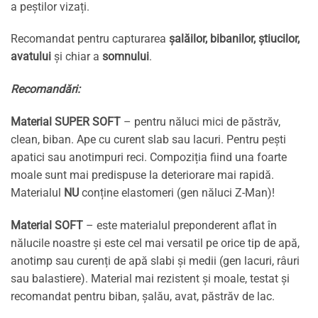
a peștilor vizați.
Recomandat pentru capturarea
șalăilor, bibanilor, știucilor,
avatului
și chiar a
somnului
.
Recomandări:
Material SUPER SOFT
– pentru năluci mici de păstrăv,
clean, biban. Ape cu curent slab sau lacuri. Pentru pești
apatici sau anotimpuri reci. Compoziția fiind una foarte
moale sunt mai predispuse la deteriorare mai rapidă.
Materialul
NU
conține elastomeri (gen năluci Z-Man)!
Material SOFT
– este materialul preponderent aflat în
nălucile noastre și este cel mai versatil pe orice tip de apă,
anotimp sau curenți de apă slabi și medii (gen lacuri, râuri
sau balastiere). Material mai rezistent și moale, testat și
recomandat pentru biban, șalău, avat, păstrăv de lac.