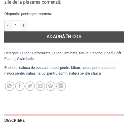
zile de la plasarea comenzii.
Disponibil pentru pre-comenzi
Cantitate Set 5 năluci Shad pentru șalău, biban, știucă, somn, GRUBB
ADAUGĂ ÎN COȘ
Categorii:
Culori Customizate
,
Culori Laminate
,
Naluci Rapitori
,
Shad
,
Soft
Plastic
,
Swimbaits
Etichete:
naluca de pescuit
,
naluci pentru biban
,
naluci pentru pescuit
,
naluci pentru salau
,
naluci pentru somn
,
naluci pentru stiuca
DESCRIERE