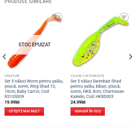
PRODUSE SIMILARE
Adaugă
Adaugă
la
la
favorite
favorite
STOC EPUIZAT
CREATURI
CULORI CUSTOMIZATE
Set 5 năluci Worm pentru șalău,
Set 5 năluci Swimbait-Shad
știucă, somn, Ring Shad 10,
pentru șalău, biban, știucă,
10cm, Baby Carrot, Cod:
somn, HK8, 8cm, Chartreuse-
RS10S009
Kaleido, Cod: HK8D003
19.99
lei
24.99
lei
CITEȘTE MAI MULT
ADAUGĂ ÎN COȘ