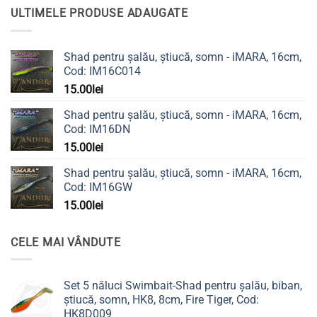
ULTIMELE PRODUSE ADAUGATE
Shad pentru șalău, știucă, somn - iMARA, 16cm,
Cod: IM16C014
15.00
lei
Shad pentru șalău, știucă, somn - iMARA, 16cm,
Cod: IM16DN
15.00
lei
Shad pentru șalău, știucă, somn - iMARA, 16cm,
Cod: IM16GW
15.00
lei
CELE MAI VÂNDUTE
Set 5 năluci Swimbait-Shad pentru șalău, biban,
știucă, somn, HK8, 8cm, Fire Tiger, Cod:
HK8D009