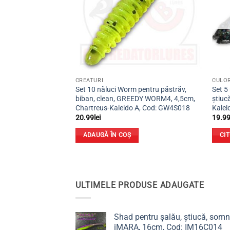
E
CREATURI
CULOR
SLIM PERCH, 7cm,
Set 10 năluci Worm pentru păstrăv,
Set 5
Cod SP7D011
biban, clean, GREEDY WORM4, 4,5cm,
știuc
Chartreus-Kaleido A, Cod: GW4S018
Kalei
20.99
lei
19.9
ADAUGĂ ÎN COȘ
CI
ULTIMELE PRODUSE ADAUGATE
Shad pentru șalău, știucă, somn
iMARA, 16cm, Cod: IM16C014