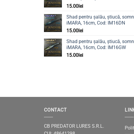
15.00
lei
Shad pentru șalău, știucă, somn
iMARA, 16cm, Cod: IM16DN
15.00
lei
Shad pentru șalău, știucă, somn
iMARA, 16cm, Cod: IM16GW
15.00
lei
CONTACT
LIN
CB PREDATOR LURES S.R.L.
Poli
CUI: 48641298