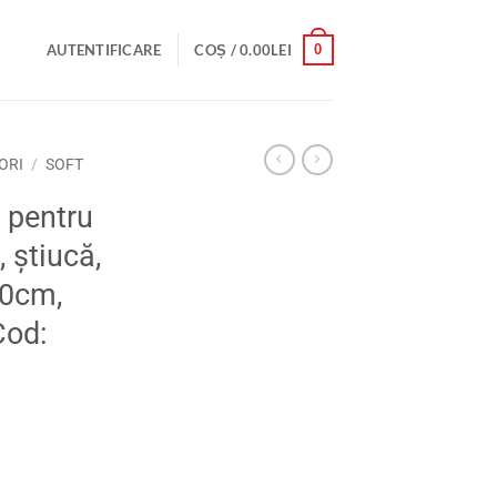
0
AUTENTIFICARE
COȘ /
0.00
LEI
ORI
/
SOFT
 pentru
, știucă,
10cm,
Cod: