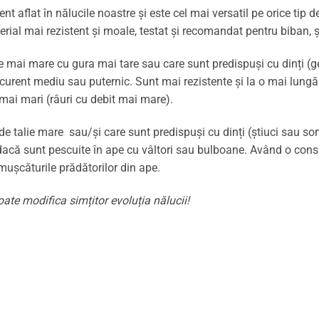
t aflat în nălucile noastre și este cel mai versatil pe orice tip 
terial mai rezistent și moale, testat și recomandat pentru biban, ș
ie mai mare cu gura mai tare sau care sunt predispuși cu dinți (
ent mediu sau puternic. Sunt mai rezistente și la o mai lungă ut
 mai mari (râuri cu debit mai mare).
e talie mare sau/și care sunt predispuși cu dinți (știuci sau so
dacă sunt pescuite în ape cu vâltori sau bulboane. Având o consi
 mușcăturile prădătorilor din ape.
ate modifica simțitor evoluția nălucii!