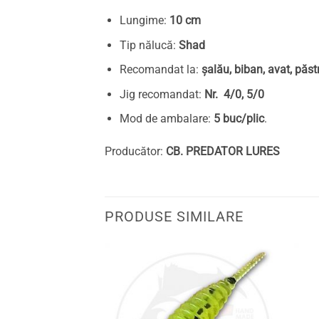
Lungime:
10 cm
Tip nălucă:
Shad
Recomandat la:
șalău, biban, avat, păst
Jig recomandat:
Nr. 4/0, 5/0
Mod de ambalare:
5 buc/plic
.
Producător:
CB. PREDATOR LURES
PRODUSE SIMILARE
Adaugă
Adaugă
la
la
favorite
favorite