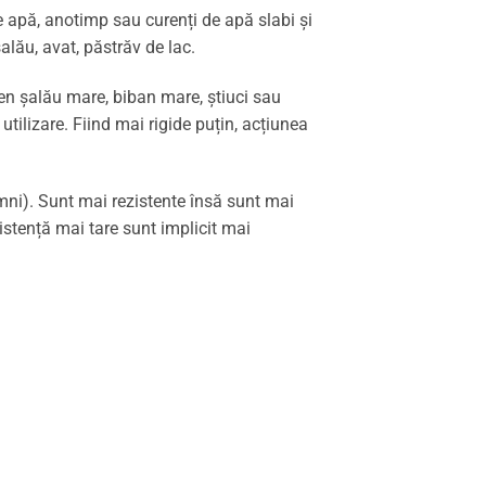
de apă, anotimp sau curenți de apă slabi și
alău, avat, păstrăv de lac.
gen șalău mare, biban mare, știuci sau
ilizare. Fiind mai rigide puțin, acțiunea
mni). Sunt mai rezistente însă sunt mai
stență mai tare sunt implicit mai