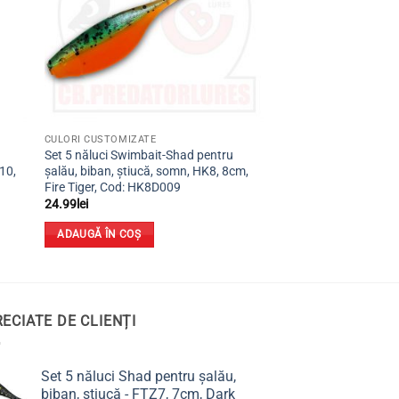
CULORI CUSTOMIZATE
Set 5 năluci Swimbait-Shad pentru
10,
șalău, biban, știucă, somn, HK8, 8cm,
Fire Tiger, Cod: HK8D009
24.99
lei
ADAUGĂ ÎN COȘ
ECIATE DE CLIENȚI
Set 5 năluci Shad pentru șalău,
biban, știucă - FTZ7, 7cm, Dark