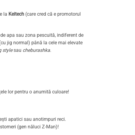
e la
Keitech
(care cred că e promotorul
rent de apa sau zona pescuită, indiferent de
cu jig normal) până la cele mai elevate
g style
sau
cheburashka
.
țele lor pentru o anumită culoare!
ești apatici sau anotimpuri reci.
stomeri (gen năluci Z-Man)!