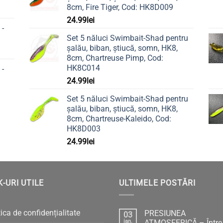
8cm, Fire Tiger, Cod: HK8D009
24.99
lei
 -
Set 5 năluci Swimbait-Shad pentru
șalău, biban, știucă, somn, HK8,
8cm, Chartreuse Pimp, Cod:
HK8C014
 -
24.99
lei
Set 5 năluci Swimbait-Shad pentru
șalău, biban, știucă, somn, HK8,
8cm, Chartreuse-Kaleido, Cod:
HK8D003
24.99
lei
K-URI UTILE
ULTIMELE POSTĂRI
tica de confidențialitate
PRESIUNEA
03
ian.
ATMOSFERICĂ – Între