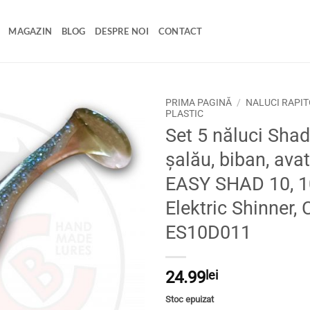
MAGAZIN
BLOG
DESPRE NOI
CONTACT
PRIMA PAGINĂ
/
NALUCI RAPIT
PLASTIC
Set 5 năluci Shad
Adaugă
la
șalău, biban, avat
favorite
EASY SHAD 10, 
Elektric Shinner, 
ES10D011
24.99
lei
Stoc epuizat