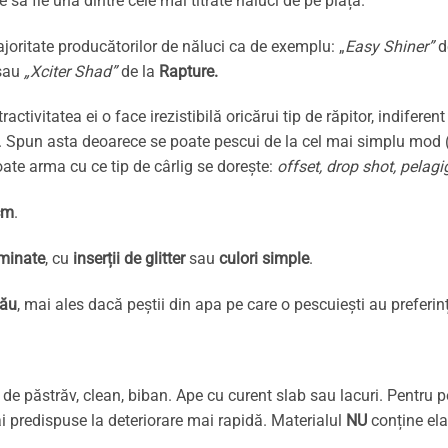
e să fie una dintre cele mai titrate năluci de pe piață.
joritate producătorilor de năluci ca de exemplu: „
Easy Shiner”
d
sau
„Xciter Shad”
de la
Rapture
.
 atractivitatea ei o face irezistibilă oricărui tip de răpitor, indife
i. Spun asta deoarece se poate pescui de la cel mai simplu mod (
oate arma cu ce tip de cârlig se dorește:
offset, drop shot, pelagi
cm
.
minate
, cu
inserții de glitter
sau
culori simple
.
tău
, mai ales dacă peștii din apa pe care o pescuiești au preferin
de păstrăv, clean, biban. Ape cu curent slab sau lacuri. Pentru p
 predispuse la deteriorare mai rapidă. Materialul
NU
conține ela