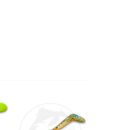
ugă
Adaugă
la
ite
favorite