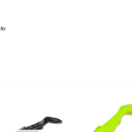
răv
Adaugă
Ada
la
la
favorite
favor