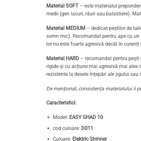
Material SOFT
– este materialul preponderen
medii (gen lacuri, râuri sau balastiere). Ma
Material MEDIUM
– dedicat peștilor de tal
somn mic). Recomandat pentru ape cu un cur
lor nu este foarte agresivă decât în curenți
Material HARD
– recomandat pentru pești d
rigide și cu acțiune mai agresivă mai ales 
rezistente la desele înțepări ale jigului sau
De menționat, consistența materialului îi po
Caracteristici:
Model:
EASY SHAD 10
cod culoare:
D011
Culoare:
Elektric Shinner