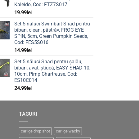
Kaleido, Cod: FTZ7S017
19.99
lei
Set 5 năluci Swimbait-Shad pentru
biban, clean, păstrăv, FROG EYE
SPIN, 5cm, Green Pumpkin Seeds,
Cod: FES5S016
14.99
lei
Set 5 năluci Shad pentru șalău,
biban, avat, știucă, EASY SHAD 10,
10cm, Pimp Chartreuse, Cod:
ES10C014
24.99
lei
TAGURI
carlige drop shot
carlige wacky