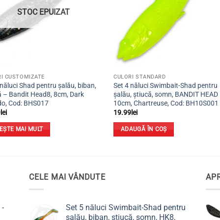
STOC EPUIZAT
I CUSTOMIZATE
CULORI STANDARD
 năluci Shad pentru șalău, biban,
Set 4 năluci Swimbait-Shad pentru
ă – Bandit Head8, 8cm, Dark
șalău, știucă, somn, BANDIT HEAD 
do, Cod: BHS017
10cm, Chartreuse, Cod: BH10S001
9
lei
19.99
lei
TEȘTE MAI MULT
ADAUGĂ ÎN COȘ
CELE MAI VÂNDUTE
APR
 -
Set 5 năluci Swimbait-Shad pentru
șalău, biban, știucă, somn, HK8,