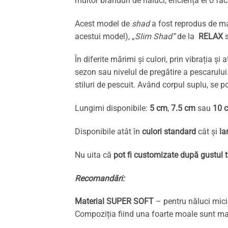
multor branduri de năluci, eficiența ei o fac
Acest model de
shad
a fost reprodus de ma
acestui model), „
Slim Shad”
de la
RELAX
În diferite mărimi și culori, prin vibrația și
sezon sau nivelul de pregătire a pescarulu
stiluri de pescuit. Având corpul suplu, se p
Lungimi disponibile:
5 cm
,
7.5 cm
sau
10 
Disponibile atât în
culori standard
cât și
la
Nu uita că
pot fi customizate după gustul 
Recomandări:
Material SUPER SOFT
– pentru năluci mici 
Compoziția fiind una foarte moale sunt mai