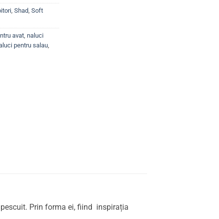
itori
,
Shad
,
Soft
ntru avat
,
naluci
aluci pentru salau
,
escuit. Prin forma ei, fiind inspirația