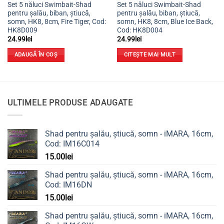
Set 5 năluci Swimbait-Shad
Set 5 năluci Swimbait-Shad
pentru șalău, biban, știucă,
pentru șalău, biban, știucă,
somn, HK8, 8cm, Fire Tiger, Cod:
somn, HK8, 8cm, Blue Ice Back,
HK8D009
Cod: HK8D004
24.99
lei
24.99
lei
ADAUGĂ ÎN COȘ
CITEȘTE MAI MULT
ULTIMELE PRODUSE ADAUGATE
Shad pentru șalău, știucă, somn - iMARA, 16cm,
Cod: IM16C014
15.00
lei
Shad pentru șalău, știucă, somn - iMARA, 16cm,
Cod: IM16DN
15.00
lei
Shad pentru șalău, știucă, somn - iMARA, 16cm,