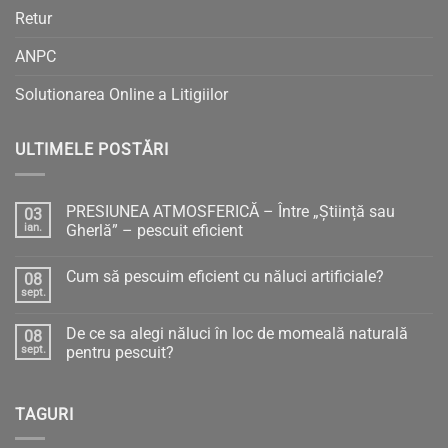
Retur
ANPC
Solutionarea Online a Litigiilor
ULTIMELE POSTĂRI
PRESIUNEA ATMOSFERICĂ – Între „Știință sau
03
ian.
Gherlă” – pescuit eficient
Niciun
comentariu
Cum să pescuim eficient cu năluci artificiale?
08
la
PRESIUNEA
sept.
Niciun
ATMOSFERICĂ
comentariu
–
la
Între
De ce sa alegi năluci în loc de momeală naturală
08
Cum
„Știință
să
sept.
pentru pescuit?
sau
pescuim
Gherlă”
Niciun
eficient
–
comentariu
cu
pescuit
la
năluci
eficient
TAGURI
De
artificiale?
ce
sa