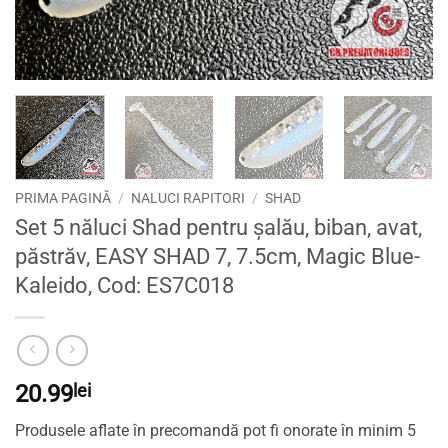
PRIMA PAGINĂ
/
NALUCI RAPITORI
/
SHAD
Set 5 năluci Shad pentru șalău, biban, avat,
păstrăv, EASY SHAD 7, 7.5cm, Magic Blue-
Kaleido, Cod: ES7C018
20.99
lei
Produsele aflate în precomandă pot fi onorate în minim 5