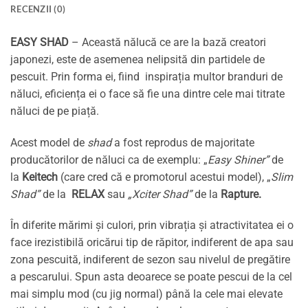
RECENZII (0)
EASY SHAD
– Această nălucă ce are la bază creatori
japonezi, este de asemenea nelipsită din partidele de
pescuit. Prin forma ei, fiind inspirația multor branduri de
năluci, eficiența ei o face să fie una dintre cele mai titrate
năluci de pe piață.
Acest model de
shad
a fost reprodus de majoritate
producătorilor de năluci ca de exemplu: „
Easy Shiner”
de
la
Keitech
(care cred că e promotorul acestui model), „
Slim
Shad”
de la
RELAX
sau
„Xciter Shad”
de la
Rapture
.
În diferite mărimi și culori, prin vibrația și atractivitatea ei o
face irezistibilă oricărui tip de răpitor, indiferent de apa sau
zona pescuită, indiferent de sezon sau nivelul de pregătire
a pescarului. Spun asta deoarece se poate pescui de la cel
mai simplu mod (cu jig normal) până la cele mai elevate