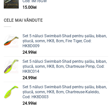
Cod: IM16GW
15.00
lei
CELE MAI VÂNDUTE
Set 5 năluci Swimbait-Shad pentru șalău, biban,
știucă, somn, HK8, 8cm, Fire Tiger, Cod:
HK8D009
24.99
lei
Set 5 năluci Swimbait-Shad pentru șalău, biban,
știucă, somn, HK8, 8cm, Chartreuse Pimp, Cod:
HK8C014
24.99
lei
Set 5 năluci Swimbait-Shad pentru șalău, biban,
știucă, somn, HK8, 8cm, Chartreuse-Kaleido,
Cod: HK8D003
24.99
lei