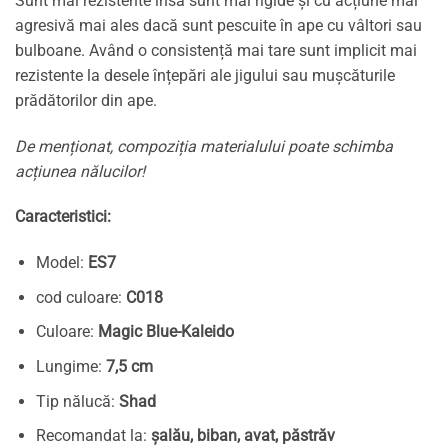
Sunt mai rezistente însă sunt mai rigide și cu acțiune mai
agresivă mai ales dacă sunt pescuite în ape cu vâltori sau
bulboane. Având o consistență mai tare sunt implicit mai
rezistente la desele înțepări ale jigului sau mușcăturile
prădătorilor din ape.
De menționat, compoziția materialului poate schimba
acțiunea nălucilor!
Caracteristici:
Model:
ES7
cod culoare:
C018
Culoare:
Magic Blue-Kaleido
Lungime:
7,5 cm
Tip nălucă:
Shad
Recomandat la:
șalău, biban, avat, păstrăv