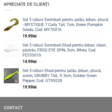
APRECIATE DE CLIENȚI
Set 5 năluci Swimbait pentru șalău, biban, știucă
- MYSTIQUE 7 Curly Tail, 7cm, Green Pumpkin
Seeds, Cod: MY7S016
19.99
lei
Set 5 năluci Swimbait-Shad pentru biban, clean,
păstrăv, FROG EYE SPIN, 5cm, White, Cod:
FES5S010
14.99
lei
Set 5 năluci Shad pentru șalău, biban, știucă,
somn, GRUBBY TAIL 9, 9cm, Golden Green
Pepper, Cod: GT9S028
19.99
lei
CONTACT