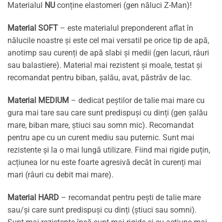
Materialul
NU
conține elastomeri (gen năluci Z-Man)!
Material SOFT
– este materialul preponderent aflat în
nălucile noastre și este cel mai versatil pe orice tip de apă,
anotimp sau curenți de apă slabi și medii (gen lacuri, râuri
sau balastiere). Material mai rezistent și moale, testat și
recomandat pentru biban, șalău, avat, păstrăv de lac.
Material MEDIUM
– dedicat peștilor de talie mai mare cu
gura mai tare sau care sunt predispuși cu dinți (gen șalău
mare, biban mare, știuci sau somn mic). Recomandat
pentru ape cu un curent mediu sau puternic. Sunt mai
rezistente și la o mai lungă utilizare. Fiind mai rigide puțin,
acțiunea lor nu este foarte agresivă decât în curenți mai
mari (râuri cu debit mai mare).
Material HARD
– recomandat pentru pești de talie mare
sau/și care sunt predispuși cu dinți (știuci sau somni).