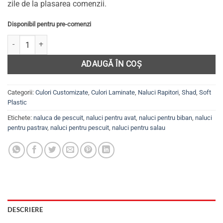
zile de la plasarea comenzii.
Disponibil pentru pre-comenzi
Cantitate Set 5 năluci Shad pentru șalău, biban, avat, păstrăv, EASY 
ADAUGĂ ÎN COȘ
Categorii:
Culori Customizate
,
Culori Laminate
,
Naluci Rapitori
,
Shad
,
Soft
Plastic
Etichete:
naluca de pescuit
,
naluci pentru avat
,
naluci pentru biban
,
naluci
pentru pastrav
,
naluci pentru pescuit
,
naluci pentru salau
DESCRIERE