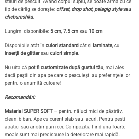
stiluri de pescuit. Având corpul suplu, se poate arma cu ce
tip de cârlig se dorește:
offset, drop shot, pelagig style
sau
cheburashka
.
Lungimi disponibile:
5 cm
,
7.5 cm
sau
10 cm
.
Disponibile atât în
culori standard
cât și
laminate
, cu
inserții de glitter
sau
culori simple
.
Nu uita că
pot fi customizate după gustul tău
, mai ales
dacă peștii din apa pe care o pescuiești au preferințele lor
pentru o anumită culoare!
Recomandări:
Material SUPER SOFT
– pentru năluci mici de păstrăv,
clean, biban. Ape cu curent slab sau lacuri. Pentru pești
apatici sau anotimpuri reci. Compoziția fiind una foarte
moale sunt mai predispuse la deteriorare mai rapidă.