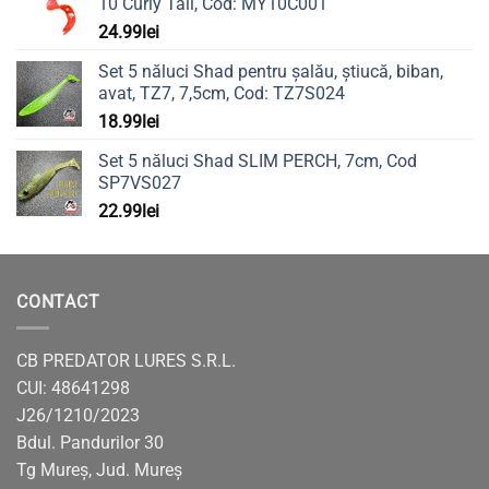
10 Curly Tail, Cod: MY10C001
24.99
lei
Set 5 năluci Shad pentru șalău, știucă, biban,
avat, TZ7, 7,5cm, Cod: TZ7S024
18.99
lei
Set 5 năluci Shad SLIM PERCH, 7cm, Cod
SP7VS027
22.99
lei
CONTACT
CB PREDATOR LURES S.R.L.
CUI: 48641298
J26/1210/2023
Bdul. Pandurilor 30
Tg Mureș, Jud. Mureș