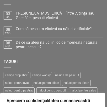
PRESIUNEA ATMOSFERICĂ – Între „Știință sau
03
ian.
Gherlă” – pescuit eficient
Niciun
comentariu
Cum să pescuim eficient cu năluci artificiale?
08
la
PRESIUNEA
sept.
Niciun
ATMOSFERICĂ
comentariu
–
la
Între
De ce sa alegi năluci în loc de momeală naturală
08
Cum
„Știință
să
sept.
pentru pescuit?
sau
pescuim
Gherlă”
Niciun
eficient
–
comentariu
cu
pescuit
la
năluci
eficient
TAGURI
De
artificiale?
ce
sa
alegi
năluci
carlige drop shot
carlige wacky
naluca de pescuit
în
loc
naluci pentru avat
naluci pentru biban
naluci pentru clean
de
momeală
naturală
naluci pentru pastrav
naluci pentru pescuit
naluci pentru salau
pentru
pescuit?
naluci pentru somn
naluci pentru stiuca
Apreciem confidențialitatea dumneavoastră