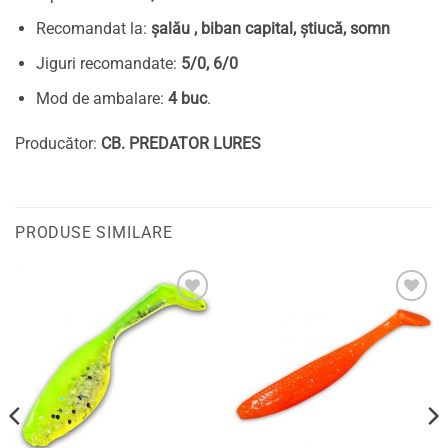
Recomandat la:
șalău , biban capital, știucă, somn
Jiguri recomandate:
5/0, 6/0
Mod de ambalare:
4 buc
.
Producător:
CB. PREDATOR LURES
PRODUSE SIMILARE
Adaugă
Adaugă
la
la
favorite
favorite