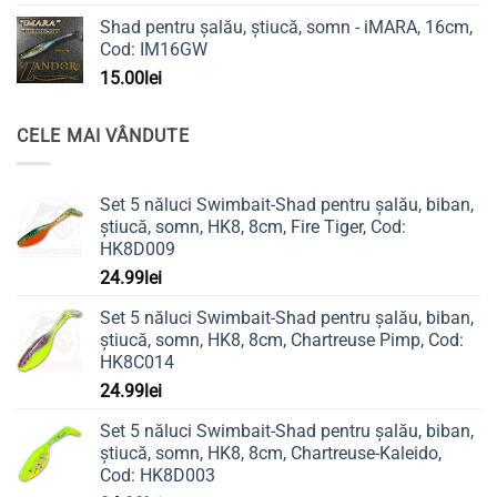
Shad pentru șalău, știucă, somn - iMARA, 16cm,
Cod: IM16GW
15.00
lei
CELE MAI VÂNDUTE
Set 5 năluci Swimbait-Shad pentru șalău, biban,
știucă, somn, HK8, 8cm, Fire Tiger, Cod:
HK8D009
24.99
lei
Set 5 năluci Swimbait-Shad pentru șalău, biban,
știucă, somn, HK8, 8cm, Chartreuse Pimp, Cod:
HK8C014
24.99
lei
Set 5 năluci Swimbait-Shad pentru șalău, biban,
știucă, somn, HK8, 8cm, Chartreuse-Kaleido,
Cod: HK8D003