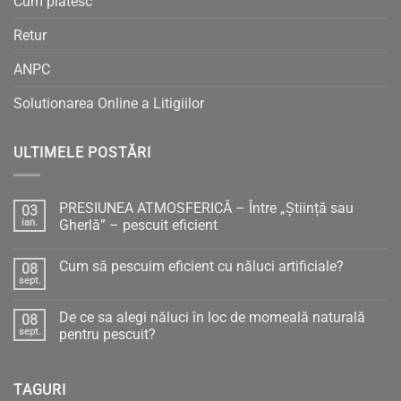
Cum plătesc
Retur
ANPC
Solutionarea Online a Litigiilor
ULTIMELE POSTĂRI
PRESIUNEA ATMOSFERICĂ – Între „Știință sau
03
ian.
Gherlă” – pescuit eficient
Niciun
comentariu
Cum să pescuim eficient cu năluci artificiale?
08
la
PRESIUNEA
sept.
Niciun
ATMOSFERICĂ
comentariu
–
la
Între
De ce sa alegi năluci în loc de momeală naturală
08
Cum
„Știință
să
sept.
pentru pescuit?
sau
pescuim
Gherlă”
Niciun
eficient
–
comentariu
cu
pescuit
la
năluci
eficient
TAGURI
De
artificiale?
ce