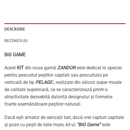
DESCRIERE
RECENZII (0)
BiG GAME
Acest
KIT
din noua gamă
ZANDOR
este dedicat în special
pentru pescuitul peștilor capitali sau pescuitului pe
verticală de tip
PELAGI
C, realizate din silicon super moale
de calitate superioară, ce se caracterizează printr-o
atractivitate deosebită datorită designului și formelor
foarte asemănătoare peștilor naturali.
Dacă ești amator de senzații tari, dacă vrei capturi capitale
și poze cu pești de talie mare, kit-ul
“BiG Game”
este