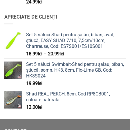
24.99
lei
APRECIATE DE CLIENȚI
Set 5 năluci Shad pentru șalău, biban, avat,
știucă, EASY SHAD 7/10, 7,5cm/10cm,
Chartreuse, Cod: ES7S001/ES10S001
Interval
18.99
lei
–
20.99
lei
de
Set 5 năluci Swimbait-Shad pentru șalău, biban,
prețuri:
știucă, somn, HK8, 8cm, Flo-Lime GB, Cod:
18.99lei
HK8S024
până
19.99
lei
la
20.99lei
Shad REAL PERCH, 8cm, Cod RP8CB001,
culoare naturala
12.00
lei