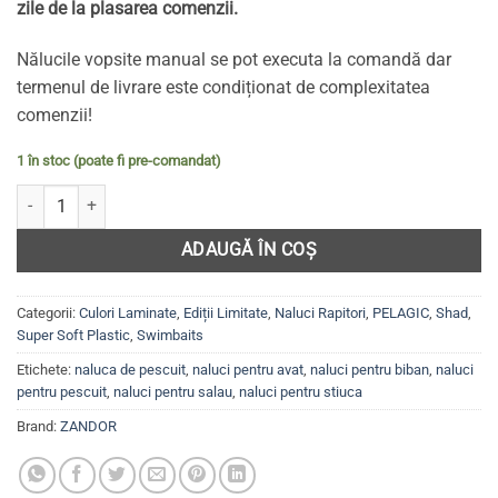
zile de la plasarea comenzii.
Nălucile vopsite manual se pot executa la comandă dar
termenul de livrare este condiționat de complexitatea
comenzii!
1 în stoc (poate fi pre-comandat)
Cantitate KIT BIG GAME pentru pelagic șalău, știucă, somn - 15cm/1
ADAUGĂ ÎN COȘ
Categorii:
Culori Laminate
,
Ediții Limitate
,
Naluci Rapitori
,
PELAGIC
,
Shad
,
Super Soft Plastic
,
Swimbaits
Etichete:
naluca de pescuit
,
naluci pentru avat
,
naluci pentru biban
,
naluci
pentru pescuit
,
naluci pentru salau
,
naluci pentru stiuca
Brand:
ZANDOR