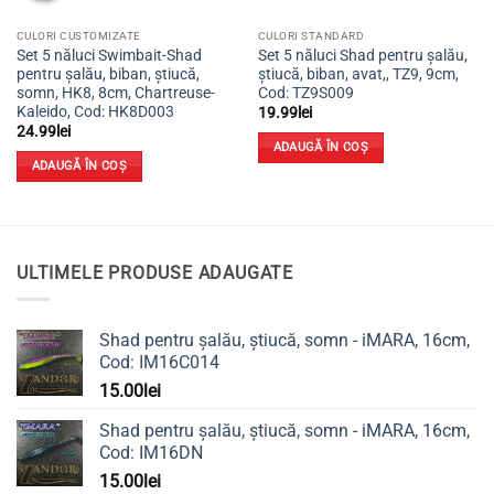
CULORI CUSTOMIZATE
CULORI STANDARD
Set 5 năluci Swimbait-Shad
Set 5 năluci Shad pentru șalău,
pentru șalău, biban, știucă,
știucă, biban, avat,, TZ9, 9cm,
somn, HK8, 8cm, Chartreuse-
Cod: TZ9S009
Kaleido, Cod: HK8D003
19.99
lei
24.99
lei
ADAUGĂ ÎN COȘ
ADAUGĂ ÎN COȘ
ULTIMELE PRODUSE ADAUGATE
Shad pentru șalău, știucă, somn - iMARA, 16cm,
Cod: IM16C014
15.00
lei
Shad pentru șalău, știucă, somn - iMARA, 16cm,
Cod: IM16DN
15.00
lei