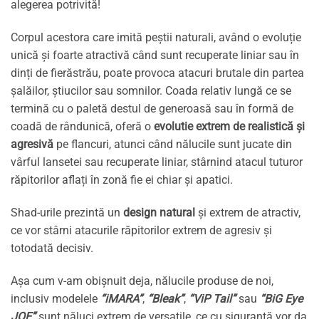
alegerea potrivită!
Corpul acestora care imită peștii naturali, având o evoluție
unică și foarte atractivă când sunt recuperate liniar sau în
dinți de fierăstrău, poate provoca atacuri brutale din partea
șalăilor, știucilor sau somnilor. Coada relativ lungă ce se
termină cu o paletă destul de generoasă sau în formă de
coadă de rândunică, oferă o
evolutie extrem de realistică și
agresivă
pe flancuri, atunci când nălucile sunt jucate din
vârful lansetei sau recuperate liniar, stârnind atacul tuturor
răpitorilor aflați în zonă fie ei chiar și apatici.
Shad-urile prezintă un
design natural
și extrem de atractiv,
ce vor stârni atacurile răpitorilor extrem de agresiv și
totodată decisiv.
Așa cum v-am obișnuit deja, nălucile produse de noi,
inclusiv modelele
“iMARA”
,
“Bleak”
,
“ViP Tail”
sau
“BiG Eye
JOE”
sunt năluci extrem de versatile, ce cu siguranță vor da