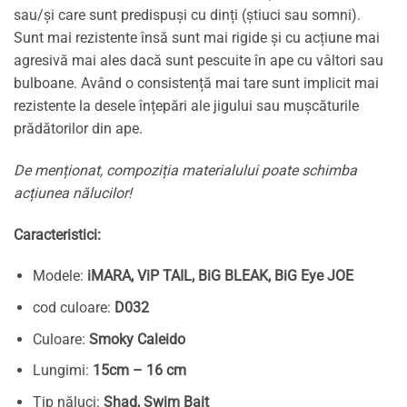
sau/și care sunt predispuși cu dinți (știuci sau somni).
Sunt mai rezistente însă sunt mai rigide și cu acțiune mai
agresivă mai ales dacă sunt pescuite în ape cu vâltori sau
bulboane. Având o consistență mai tare sunt implicit mai
rezistente la desele înțepări ale jigului sau mușcăturile
prădătorilor din ape.
De menționat, compoziția materialului poate schimba
acțiunea nălucilor!
Caracteristici:
Modele:
iMARA, ViP TAIL, BiG BLEAK, BiG Eye JOE
cod culoare:
D032
Culoare:
Smoky Caleido
Lungimi:
15cm – 16 cm
Tip năluci:
Shad, Swim Bait