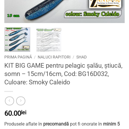
PRIMA PAGINĂ
/
NALUCI RAPITORI
/
SHAD
KIT BIG GAME pentru pelagic șalău, știucă,
somn – 15cm/16cm, Cod: BG16D032,
Culoare: Smoky Caleido
60.00
lei
Produsele aflate în
precomandă
pot fi onorate în
minim 5