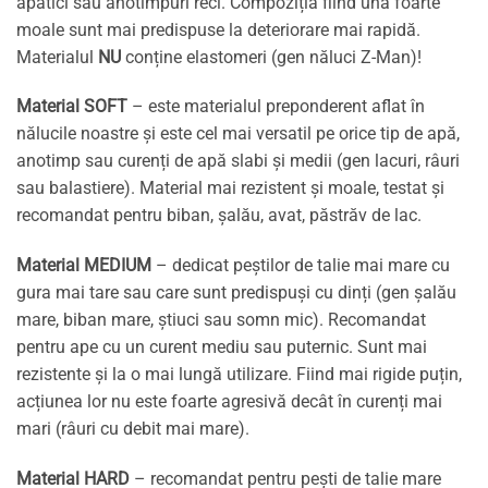
apatici sau anotimpuri reci. Compoziția fiind una foarte
moale sunt mai predispuse la deteriorare mai rapidă.
Materialul
NU
conține elastomeri (gen năluci Z-Man)!
Material SOFT
– este materialul preponderent aflat în
nălucile noastre și este cel mai versatil pe orice tip de apă,
anotimp sau curenți de apă slabi și medii (gen lacuri, râuri
sau balastiere). Material mai rezistent și moale, testat și
recomandat pentru biban, șalău, avat, păstrăv de lac.
Material MEDIUM
– dedicat peștilor de talie mai mare cu
gura mai tare sau care sunt predispuși cu dinți (gen șalău
mare, biban mare, știuci sau somn mic). Recomandat
pentru ape cu un curent mediu sau puternic. Sunt mai
rezistente și la o mai lungă utilizare. Fiind mai rigide puțin,
acțiunea lor nu este foarte agresivă decât în curenți mai
mari (râuri cu debit mai mare).
Material HARD
– recomandat pentru pești de talie mare