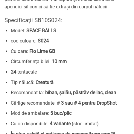
apendici siliconici să fie extrași din corpul nălucii.
Specificații SB10S024:
Model:
SPACE BALLS
cod culoare:
S024
Culoare:
Flo Lime GB
Circumferința bilei:
10 mm
24
tentacule
Tip nălucă:
Creatură
Recomandat la:
biban, șalău, păstrăv de lac, clean
Cârlige recomandate: #
3 sau # 4 pentru DropShot
Mod de ambalare:
5 buc/plic
Culori disponibile:
4 variante
(stoc limitat)