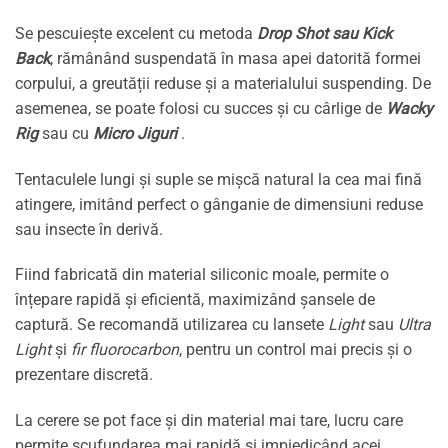
Se pescuiește excelent cu metoda
Drop Shot sau Kick
Back
, rămânând suspendată în masa apei datorită formei
corpului, a greutății reduse și a materialului suspending. De
asemenea, se poate folosi cu succes și cu cârlige de
Wacky
Rig
sau cu
Micro Jiguri
.
Tentaculele lungi și suple se mișcă natural la cea mai fină
atingere, imitând perfect o gânganie de dimensiuni reduse
sau insecte în derivă.
Fiind fabricată din material siliconic moale, permite o
înțepare rapidă și eficientă, maximizând șansele de
captură. Se recomandă utilizarea cu lansete
Light
sau
Ultra
Light
și
fir fluorocarbon
, pentru un control mai precis și o
prezentare discretă.
La cerere se pot face și din material mai tare, lucru care
permite scufundarea mai rapidă și impiedicând acei