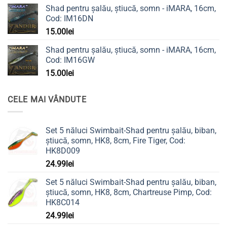
Shad pentru șalău, știucă, somn - iMARA, 16cm,
Cod: IM16DN
15.00
lei
Shad pentru șalău, știucă, somn - iMARA, 16cm,
Cod: IM16GW
15.00
lei
CELE MAI VÂNDUTE
Set 5 năluci Swimbait-Shad pentru șalău, biban,
știucă, somn, HK8, 8cm, Fire Tiger, Cod:
HK8D009
24.99
lei
Set 5 năluci Swimbait-Shad pentru șalău, biban,
știucă, somn, HK8, 8cm, Chartreuse Pimp, Cod:
HK8C014
24.99
lei