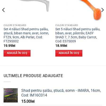
CULORI STANDARD
CULORI STANDARD
Set 4 năluci Shad pentru șalău,
Set 5 năluci Shad pentru șalău,
știucă, biban mare, avat, somn,
biban, avat, păstrăv, EASY
FTZ9, 9cm, Alb Perlat, Cod:
SHAD 7, 7.5cm, Baby Carrot,
FTZ9S002
Cod: ES7S009
19.99
lei
18.99
lei
ADAUGĂ ÎN COȘ
ADAUGĂ ÎN COȘ
ULTIMELE PRODUSE ADAUGATE
Shad pentru șalău, știucă, somn - iMARA, 16cm,
Cod: IM16C014
15.00
lei