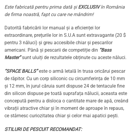
Este fabricată pentru prima dată și
EXCLUSIV
în România
de firma noastră, fapt cu care ne mândrim!
Datorită fabricării lor manual și a eficienței lor
extraordinare, prețurile lor in S.U.A sunt extravagante (20 $
pentru 3 năluci) și greu accesibile chiar și pescarilor
americani. Până și pescarii de competiție din
“Bass
Master”
sunt uluiți de rezultatele obținute cu aceste năluci.
“SPACE BALLS”
este o armă letală în trusa oricărui pescar
de răpitor. Cu un corp siliconic cu circumferința de 10 mm
și 12 mm, în jurul căruia sunt dispuse 24 de tentacule fine
din silicon dispuse pe toată suprafața nălucii, aceasta este
concepută pentru a disloca o cantitate mare de apă, creând
vibrații atractive chiar și în moment de aproape în repaus,
ce stârnesc curiozitatea chiar și celor mai apatici pești.
STILURI DE PESCUIT RECOMANDAT: