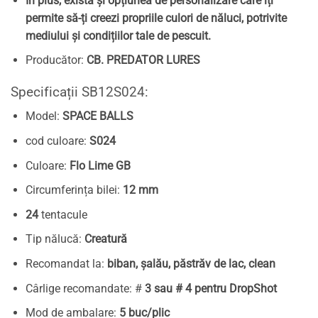
În plus, există și opțiunea de personalizare care îți
permite să-ți creezi propriile culori de năluci, potrivite
mediului și condițiilor tale de pescuit.
Producător:
CB. PREDATOR LURES
Specificații SB12S024:
Model:
SPACE BALLS
cod culoare:
S024
Culoare:
Flo Lime GB
Circumferința bilei:
12 mm
24
tentacule
Tip nălucă:
Creatură
Recomandat la:
biban, șalău, păstrăv de lac, clean
Cârlige recomandate: #
3 sau # 4 pentru DropShot
Mod de ambalare:
5 buc/plic