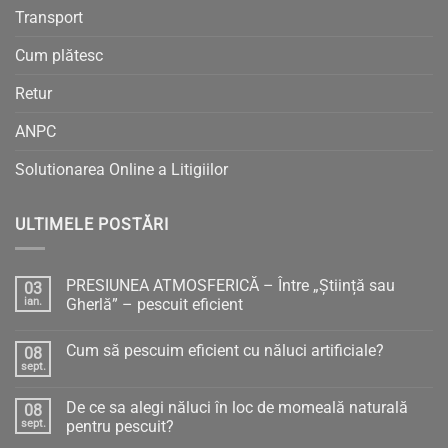
Transport
Cum plătesc
Retur
ANPC
Solutionarea Online a Litigiilor
ULTIMELE POSTĂRI
PRESIUNEA ATMOSFERICĂ – Între „Știință sau
03
ian.
Gherlă” – pescuit eficient
Niciun
comentariu
Cum să pescuim eficient cu năluci artificiale?
08
la
PRESIUNEA
sept.
Niciun
ATMOSFERICĂ
comentariu
–
la
Între
De ce sa alegi năluci în loc de momeală naturală
08
Cum
„Știință
să
sept.
pentru pescuit?
sau
pescuim
Gherlă”
Niciun