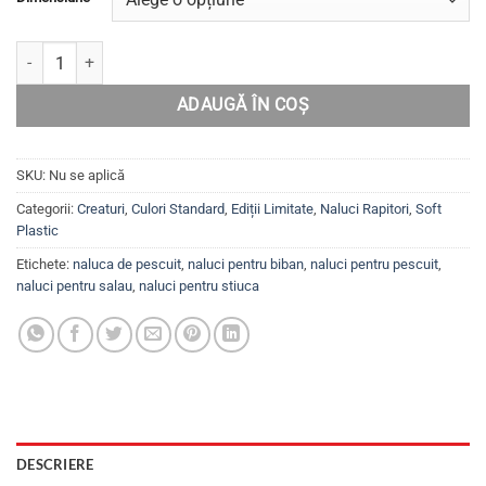
Cantitate SPACE BALLS, Set năluci pentru biban, șalău, păstrăv de la
ADAUGĂ ÎN COȘ
SKU:
Nu se aplică
Categorii:
Creaturi
,
Culori Standard
,
Ediții Limitate
,
Naluci Rapitori
,
Soft
Plastic
Etichete:
naluca de pescuit
,
naluci pentru biban
,
naluci pentru pescuit
,
naluci pentru salau
,
naluci pentru stiuca
DESCRIERE