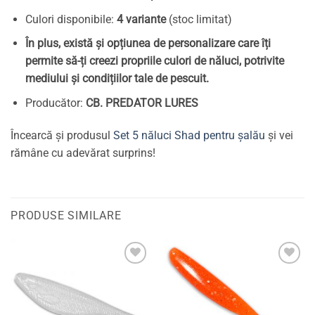
Culori disponibile:
4 variante
(stoc limitat)
În plus, există și opțiunea de personalizare care îți
permite să-ți creezi propriile culori de năluci, potrivite
mediului și condițiilor tale de pescuit.
Producător:
CB. PREDATOR LURES
Încearcă și produsul
Set 5 năluci Shad pentru șalău
și vei
rămâne cu adevărat surprins!
PRODUSE SIMILARE
Adaugă
Adaugă
la
la
favorite
favorite