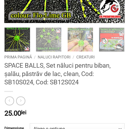
PRIMA PAGINĂ
/
NALUCI RAPITORI
/
CREATURI
SPACE BALLS, Set năluci pentru biban,
șalău, păstrăv de lac, clean, Cod:
SB10S024, Cod: SB12S024
25.00
lei
Dimensiune