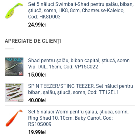
Set 5 năluci Swimbait-Shad pentru șalău, biban,
știucă, somn, HK8, 8cm, Chartreuse-Kaleido,
Cod: HK8D003
24.99
lei
APRECIATE DE CLIENȚI
Shad pentru șalău, biban capital, știucă, somn
Vip TAIL, 15cm, Cod: VP15C022
15.00
lei
SPIN TEEZER/STING TEEZER, Set năluci pentru
biban, șalău, știucă, somn, Cod: TT12EL1
40.00
lei
Set 5 năluci Worm pentru șalău, știucă, somn,
Ring Shad 10, 10cm, Baby Carrot, Cod:
RS10S009
19.99
lei