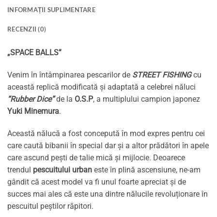
INFORMAȚII SUPLIMENTARE
RECENZII (0)
„SPACE BALLS”
Venim în întâmpinarea pescarilor de
STREET FISHING
cu
această replică modificată și adaptată a celebrei năluci
“Rubber Dice”
de la
O.S.P
, a multiplului campion japonez
Yuki Minemura
.
Această nălucă a fost concepută în mod expres pentru cei
care caută bibanii în special dar și a altor prădători în apele
care ascund pești de talie mică și mijlocie. Deoarece
trendul
pescuitului urban
este în plină ascensiune, ne-am
gândit că acest model va fi unul foarte apreciat și de
succes mai ales că este una dintre nălucile revoluționare în
pescuitul peștilor răpitori.