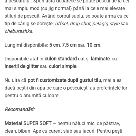
a pescarului. Spun asta deoarece se poate pescui de la cel
mai simplu mod (cu jig normal) până la cele mai elevate
stiluri de pescuit. Având corpul suplu, se poate arma cu ce
tip de cârlig se dorește:
offset, drop shot, pelagig style
sau
cheburashka
.
Lungimi disponibile:
5 cm
,
7.5 cm
sau
10 cm
.
Disponibile atât în
culori standard
cât și
laminate
, cu
inserții de glitter
sau
culori simple
.
Nu uita că
pot fi customizate după gustul tău
, mai ales
dacă peștii din apa pe care o pescuiești au preferințele lor
pentru o anumită culoare!
Recomandări:
Material SUPER SOFT
– pentru năluci mici de păstrăv,
clean, biban. Ape cu curent slab sau lacuri. Pentru pești