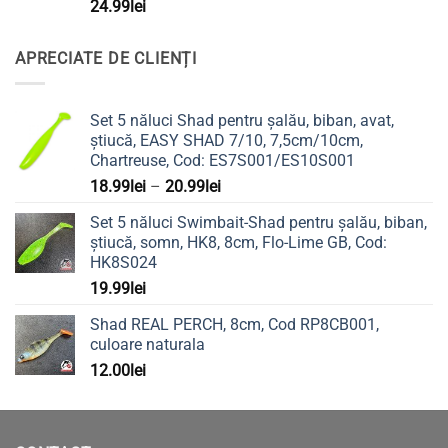
24.99
lei
APRECIATE DE CLIENȚI
Set 5 năluci Shad pentru șalău, biban, avat,
știucă, EASY SHAD 7/10, 7,5cm/10cm,
Chartreuse, Cod: ES7S001/ES10S001
Interval
18.99
lei
–
20.99
lei
de
Set 5 năluci Swimbait-Shad pentru șalău, biban,
prețuri:
știucă, somn, HK8, 8cm, Flo-Lime GB, Cod:
18.99lei
HK8S024
până
19.99
lei
la
20.99lei
Shad REAL PERCH, 8cm, Cod RP8CB001,
culoare naturala
12.00
lei