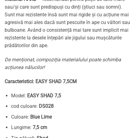
sau/și care sunt predispuși cu dinți (știuci sau somni).
Sunt mai rezistente însă sunt mai rigide și cu acțiune mai
agresivă mai ales dacă sunt pescuite în ape cu vâltori sau
bulboane. Având o consistență mai tare sunt implicit mai
rezistente la desele înțepări ale jigului sau mușcăturile
prădătorilor din ape.
De menționat, compoziția materialului poate schimba
acțiunea nălucilor!
Caracteristici: EASY SHAD 7,5CM
Model:
EASY SHAD 7,5
cod culoare:
DS028
Culoare:
Blue Lime
Lungime:
7,5 cm