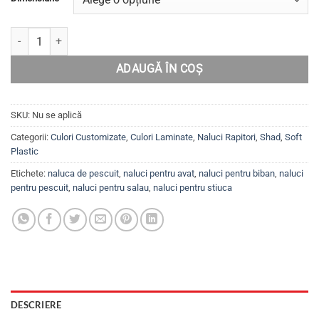
20.99lei
până
Cantitate Set 5 năluci Shad pentru șalău, biban, avat, știucă, ES7/
la
24.99lei
ADAUGĂ ÎN COȘ
SKU:
Nu se aplică
Categorii:
Culori Customizate
,
Culori Laminate
,
Naluci Rapitori
,
Shad
,
Soft
Plastic
Etichete:
naluca de pescuit
,
naluci pentru avat
,
naluci pentru biban
,
naluci
pentru pescuit
,
naluci pentru salau
,
naluci pentru stiuca
DESCRIERE