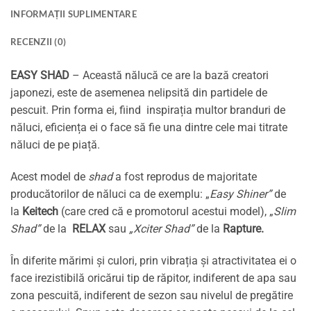
INFORMAȚII SUPLIMENTARE
RECENZII (0)
EASY SHAD
– Această nălucă ce are la bază creatori
japonezi, este de asemenea nelipsită din partidele de
pescuit. Prin forma ei, fiind inspirația multor branduri de
năluci, eficiența ei o face să fie una dintre cele mai titrate
năluci de pe piață.
Acest model de
shad
a fost reprodus de majoritate
producătorilor de năluci ca de exemplu: „
Easy Shiner”
de
la
Keitech
(care cred că e promotorul acestui model), „
Slim
Shad”
de la
RELAX
sau
„Xciter Shad”
de la
Rapture
.
În diferite mărimi și culori, prin vibrația și atractivitatea ei o
face irezistibilă oricărui tip de răpitor, indiferent de apa sau
zona pescuită, indiferent de sezon sau nivelul de pregătire