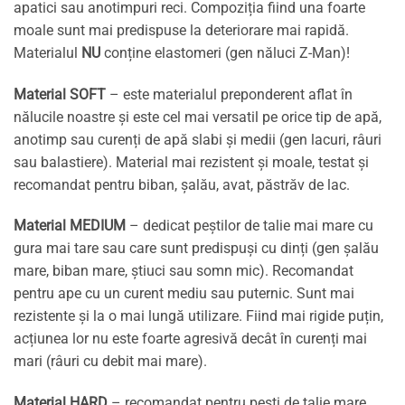
apatici sau anotimpuri reci. Compoziția fiind una foarte
moale sunt mai predispuse la deteriorare mai rapidă.
Materialul
NU
conține elastomeri (gen năluci Z-Man)!
Material SOFT
– este materialul preponderent aflat în
nălucile noastre și este cel mai versatil pe orice tip de apă,
anotimp sau curenți de apă slabi și medii (gen lacuri, râuri
sau balastiere). Material mai rezistent și moale, testat și
recomandat pentru biban, șalău, avat, păstrăv de lac.
Material MEDIUM
– dedicat peștilor de talie mai mare cu
gura mai tare sau care sunt predispuși cu dinți (gen șalău
mare, biban mare, știuci sau somn mic). Recomandat
pentru ape cu un curent mediu sau puternic. Sunt mai
rezistente și la o mai lungă utilizare. Fiind mai rigide puțin,
acțiunea lor nu este foarte agresivă decât în curenți mai
mari (râuri cu debit mai mare).
Material HARD
– recomandat pentru pești de talie mare