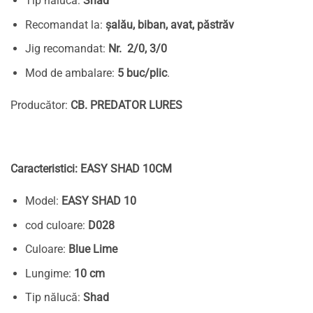
Tip nălucă:
Shad
Recomandat la:
șalău, biban, avat, păstrăv
Jig recomandat:
Nr. 2/0, 3/0
Mod de ambalare:
5 buc/plic
.
Producător:
CB. PREDATOR LURES
Caracteristici: EASY SHAD 10CM
Model:
EASY SHAD 10
cod culoare:
D028
Culoare:
Blue Lime
Lungime:
10 cm
Tip nălucă:
Shad