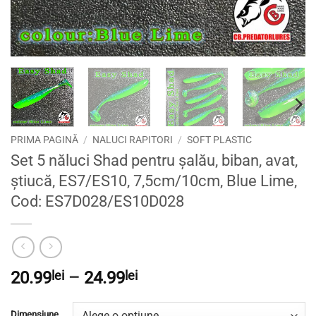
PRIMA PAGINĂ
/
NALUCI RAPITORI
/
SOFT PLASTIC
Set 5 năluci Shad pentru șalău, biban, avat,
știucă, ES7/ES10, 7,5cm/10cm, Blue Lime,
Cod: ES7D028/ES10D028
Interval
20.99
lei
–
24.99
lei
de
prețuri:
Dimensiune