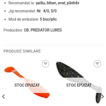
Recomandat la:
șalău, biban, avat, păstrăv
Jig recomandat:
Nr. 4/0, 5/0
Mod de ambalare:
5 buc/plic
.
Producător:
CB. PREDATOR LURES
PRODUSE SIMILARE
Adaugă
Adaugă
la
la
favorite
favorite
STOC EPUIZAT
STOC EPUIZAT