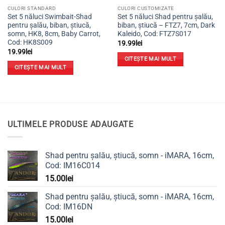
CULORI STANDARD
CULORI CUSTOMIZATE
Set 5 năluci Swimbait-Shad
Set 5 năluci Shad pentru șalău,
pentru șalău, biban, știucă,
biban, știucă – FTZ7, 7cm, Dark
somn, HK8, 8cm, Baby Carrot,
Kaleido, Cod: FTZ7S017
Cod: HK8S009
19.99
lei
19.99
lei
CITEȘTE MAI MULT
CITEȘTE MAI MULT
ULTIMELE PRODUSE ADAUGATE
Shad pentru șalău, știucă, somn - iMARA, 16cm,
Cod: IM16C014
15.00
lei
Shad pentru șalău, știucă, somn - iMARA, 16cm,
Cod: IM16DN
15.00
lei