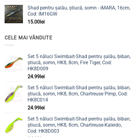
Shad pentru șalău, știucă, somn - iMARA, 16cm,
Cod: IM16GW
15.00
lei
CELE MAI VÂNDUTE
Set 5 năluci Swimbait-Shad pentru șalău, biban,
știucă, somn, HK8, 8cm, Fire Tiger, Cod:
HK8D009
24.99
lei
Set 5 năluci Swimbait-Shad pentru șalău, biban,
știucă, somn, HK8, 8cm, Chartreuse Pimp, Cod:
HK8C014
24.99
lei
Set 5 năluci Swimbait-Shad pentru șalău, biban,
știucă, somn, HK8, 8cm, Chartreuse-Kaleido,
Cod: HK8D003