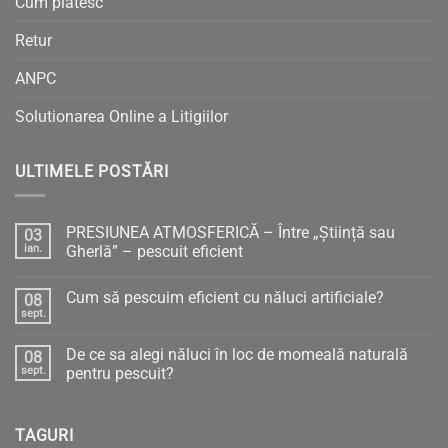
Cum plătesc
Retur
ANPC
Solutionarea Online a Litigiilor
ULTIMELE POSTĂRI
PRESIUNEA ATMOSFERICĂ – Între „Știință sau
03
ian.
Gherlă” – pescuit eficient
Niciun
comentariu
Cum să pescuim eficient cu năluci artificiale?
08
la
PRESIUNEA
sept.
Niciun
ATMOSFERICĂ
comentariu
–
la
Între
De ce sa alegi năluci în loc de momeală naturală
08
Cum
„Știință
să
sept.
pentru pescuit?
sau
pescuim
Gherlă”
Niciun
eficient
–
comentariu
cu
pescuit
la
năluci
eficient
TAGURI
De
artificiale?
ce