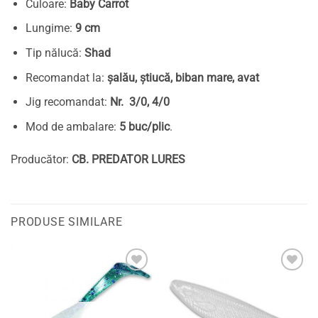
Culoare:
Baby Carrot
Lungime:
9 cm
Tip nălucă:
Shad
Recomandat la:
șalău, știucă, biban mare, avat
Jig recomandat:
Nr. 3/0, 4/0
Mod de ambalare:
5 buc/plic
.
Producător:
CB. PREDATOR LURES
PRODUSE SIMILARE
Adaugă
Adaugă
la
la
favorite
favorite