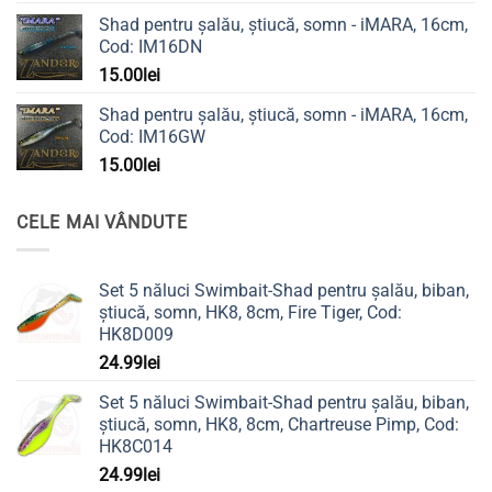
Shad pentru șalău, știucă, somn - iMARA, 16cm,
Cod: IM16DN
15.00
lei
Shad pentru șalău, știucă, somn - iMARA, 16cm,
Cod: IM16GW
15.00
lei
CELE MAI VÂNDUTE
Set 5 năluci Swimbait-Shad pentru șalău, biban,
știucă, somn, HK8, 8cm, Fire Tiger, Cod:
HK8D009
24.99
lei
Set 5 năluci Swimbait-Shad pentru șalău, biban,
știucă, somn, HK8, 8cm, Chartreuse Pimp, Cod:
HK8C014
24.99
lei