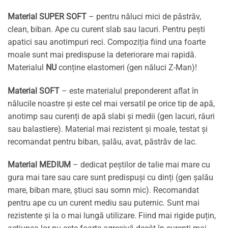
Material SUPER SOFT
– pentru năluci mici de păstrăv,
clean, biban. Ape cu curent slab sau lacuri. Pentru pești
apatici sau anotimpuri reci. Compoziția fiind una foarte
moale sunt mai predispuse la deteriorare mai rapidă.
Materialul
NU
conține elastomeri (gen năluci Z-Man)!
Material SOFT
– este materialul preponderent aflat în
nălucile noastre și este cel mai versatil pe orice tip de apă,
anotimp sau curenți de apă slabi și medii (gen lacuri, râuri
sau balastiere). Material mai rezistent și moale, testat și
recomandat pentru biban, șalău, avat, păstrăv de lac.
Material MEDIUM
– dedicat peștilor de talie mai mare cu
gura mai tare sau care sunt predispuși cu dinți (gen șalău
mare, biban mare, știuci sau somn mic). Recomandat
pentru ape cu un curent mediu sau puternic. Sunt mai
rezistente și la o mai lungă utilizare. Fiind mai rigide puțin,