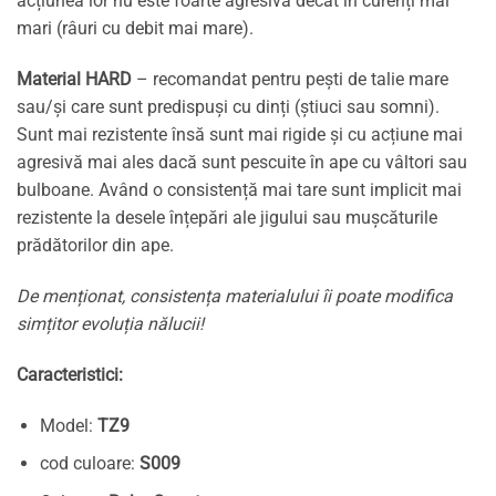
acțiunea lor nu este foarte agresivă decât în curenți mai
mari (râuri cu debit mai mare).
Material HARD
– recomandat pentru pești de talie mare
sau/și care sunt predispuși cu dinți (știuci sau somni).
Sunt mai rezistente însă sunt mai rigide și cu acțiune mai
agresivă mai ales dacă sunt pescuite în ape cu vâltori sau
bulboane. Având o consistență mai tare sunt implicit mai
rezistente la desele înțepări ale jigului sau mușcăturile
prădătorilor din ape.
De menționat, consistența materialului îi poate modifica
simțitor evoluția nălucii!
Caracteristici:
Model:
TZ9
cod culoare:
S009