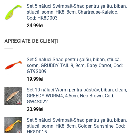
Set 5 năluci Swimbait-Shad pentru șalău, biban,
știucă, somn, HK8, 8cm, Chartreuse-Kaleido,
Cod: HK8D003
24.99
lei
APRECIATE DE CLIENȚI
Set 5 năluci Shad pentru șalău, biban, știucă,
somn, GRUBBY TAIL 9, 9cm, Baby Carrot, Cod:
GT9S009
19.99
lei
Set 10 năluci Worm pentru păstrăv, biban, clean,
GREEDY WORM4, 4,5cm, Neo Brown, Cod:
GW4S022
20.99
lei
Set 5 năluci Swimbait-Shad pentru șalău, biban,
știucă, somn, HK8, 8cm, Golden Sunshine, Cod:
HK8D015