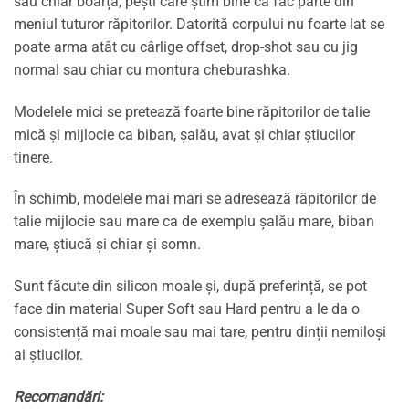
sau chiar boarța, pești care știm bine că fac parte din
meniul tuturor răpitorilor. Datorită corpului nu foarte lat se
poate arma atât cu cârlige offset, drop-shot sau cu jig
normal sau chiar cu montura cheburashka.
Modelele mici se pretează foarte bine răpitorilor de talie
mică și mijlocie ca biban, șalău, avat și chiar știucilor
tinere.
În schimb, modelele mai mari se adresează răpitorilor de
talie mijlocie sau mare ca de exemplu șalău mare, biban
mare, știucă și chiar și somn.
Sunt făcute din silicon moale și, după preferință, se pot
face din material Super Soft sau Hard pentru a le da o
consistență mai moale sau mai tare, pentru dinții nemiloși
ai știucilor.
Recomandări: