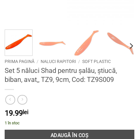
PRIMA PAGINĂ
/
NALUCI RAPITORI
/
SOFT PLASTIC
Set 5 năluci Shad pentru șalău, știucă,
biban, avat,, TZ9, 9cm, Cod: TZ9S009
19.99
lei
1 în stoc
ADAUGĂ ÎN COȘ