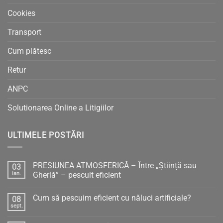
Cookies
Transport
Cum plătesc
Retur
ANPC
Solutionarea Online a Litigiilor
ULTIMELE POSTĂRI
PRESIUNEA ATMOSFERICĂ – Între „Știință sau
03
ian.
Gherlă” – pescuit eficient
Niciun
comentariu
Cum să pescuim eficient cu năluci artificiale?
08
la
PRESIUNEA
sept.
Niciun
ATMOSFERICĂ
comentariu
–
la