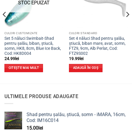
STOC EPUIZAT
CULORI CUSTOMIZATE
CULORI STANDARD
Set 5 năluci Swimbait-Shad
Set 4 năluci Shad pentru șalău,
pentru șalău, biban, știucă,
știucă, biban mare, avat, somn,
somn, HK8, 8cm, Blue Ice Back,
FTZ9, 9cm, Alb Perlat, Cod:
Cod: HK8D004
FTZ9S002
24.99
lei
19.99
lei
CITEȘTE MAI MULT
ADAUGĂ ÎN COȘ
ULTIMELE PRODUSE ADAUGATE
Shad pentru șalău, știucă, somn - iMARA, 16cm,
Cod: IM16C014
15.00
lei