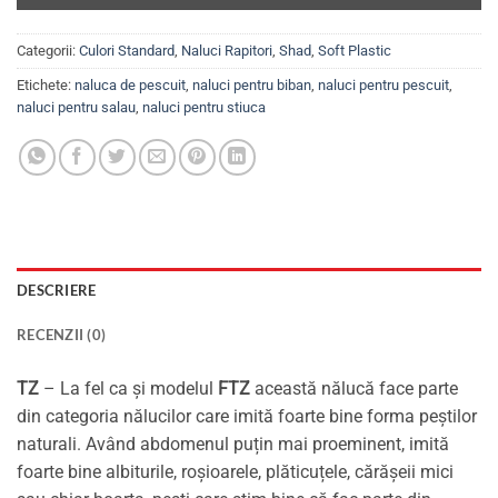
Categorii:
Culori Standard
,
Naluci Rapitori
,
Shad
,
Soft Plastic
Etichete:
naluca de pescuit
,
naluci pentru biban
,
naluci pentru pescuit
,
naluci pentru salau
,
naluci pentru stiuca
DESCRIERE
RECENZII (0)
TZ
– La fel ca și modelul
FTZ
această nălucă face parte
din categoria nălucilor care imită foarte bine forma peștilor
naturali. Având abdomenul puțin mai proeminent, imită
foarte bine albiturile, roșioarele, plăticuțele, cărășeii mici