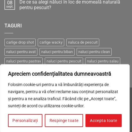
Între
De ce sa alegi năluci în loc de momeală naturală
08
Cum
„Știință
să
sept.
pentru pescuit?
sau
pescuim
Gherlă”
Niciun
eficient
–
comentariu
cu
pescuit
la
năluci
eficient
TAGURI
De
artificiale?
ce
sa
alegi
năluci
carlige drop shot
carlige wacky
naluca de pescuit
în
loc
naluci pentru avat
naluci pentru biban
naluci pentru clean
de
momeală
naturală
naluci pentru pastrav
naluci pentru pescuit
naluci pentru salau
pentru
pescuit?
naluci pentru somn
naluci pentru stiuca
Apreciem confidențialitatea dumneavoastră
Folosim cookie-uri pentru a vă îmbunătăți experiența de
navigare, pentru a vă oferi reclame sau conținut personalizat
Visa
MasterCard
Cash
Made with LOVE by
Brand-it.
și pentru a ne analiza traficul. Făcând clic pe „Accept toate”,
On
sunteți de acord cu utilizarea cookie-urilor.
POLITICA DE CONFIDENȚIALITATE
COOKIES
TRANSPORT
Delivery
CUM PLĂTESC
RETUR
ANPC
SOLUTIONAREA ONLINE A LITIGIILOR
Personalizați
Respinge toate
Accepta toate
Copyright 2026 ©
Predator Lures