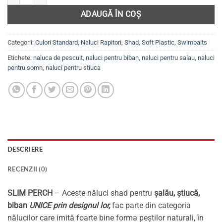
ADAUGĂ ÎN COȘ
Categorii:
Culori Standard
,
Naluci Rapitori
,
Shad
,
Soft Plastic
,
Swimbaits
Etichete:
naluca de pescuit
,
naluci pentru biban
,
naluci pentru salau
,
naluci
pentru somn
,
naluci pentru stiuca
DESCRIERE
RECENZII (0)
SLIM PERCH
– Aceste năluci shad pentru
șalău, știucă,
biban
UNICE prin designul lor,
fac parte din categoria
nălucilor care imită foarte bine forma peștilor naturali, în