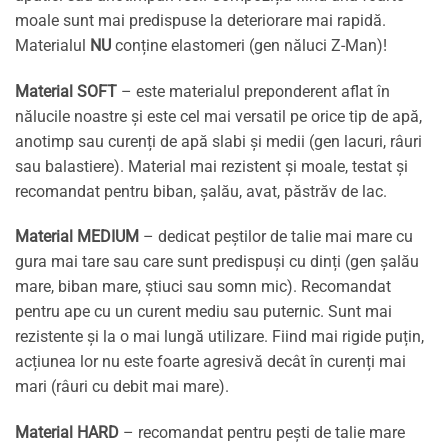
moale sunt mai predispuse la deteriorare mai rapidă.
Materialul
NU
conține elastomeri (gen năluci Z-Man)!
Material SOFT
– este materialul preponderent aflat în
nălucile noastre și este cel mai versatil pe orice tip de apă,
anotimp sau curenți de apă slabi și medii (gen lacuri, râuri
sau balastiere). Material mai rezistent și moale, testat și
recomandat pentru biban, șalău, avat, păstrăv de lac.
Material MEDIUM
– dedicat peștilor de talie mai mare cu
gura mai tare sau care sunt predispuși cu dinți (gen șalău
mare, biban mare, știuci sau somn mic). Recomandat
pentru ape cu un curent mediu sau puternic. Sunt mai
rezistente și la o mai lungă utilizare. Fiind mai rigide puțin,
acțiunea lor nu este foarte agresivă decât în curenți mai
mari (râuri cu debit mai mare).
Material HARD
– recomandat pentru pești de talie mare