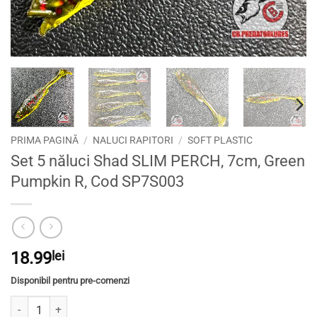
PRIMA PAGINĂ
/
NALUCI RAPITORI
/
SOFT PLASTIC
Set 5 năluci Shad SLIM PERCH, 7cm, Green
Pumpkin R, Cod SP7S003
18.99
lei
Disponibil pentru pre-comenzi
Cantitate Set 5 năluci Shad SLIM PERCH, 7cm, Green Pumpkin R, Cod