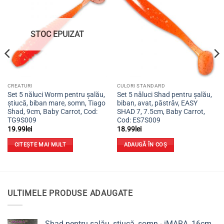
Adaugă
Adaugă
la
la
favorite
favorite
STOC EPUIZAT
CREATURI
CULORI STANDARD
Set 5 năluci Worm pentru șalău,
Set 5 năluci Shad pentru șalău,
știucă, biban mare, somn, Tiago
biban, avat, păstrăv, EASY
Shad, 9cm, Baby Carrot, Cod:
SHAD 7, 7.5cm, Baby Carrot,
TG9S009
Cod: ES7S009
19.99
lei
18.99
lei
CITEȘTE MAI MULT
ADAUGĂ ÎN COȘ
ULTIMELE PRODUSE ADAUGATE
Shad pentru șalău, știucă, somn - iMARA, 16cm,