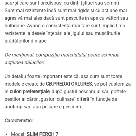
sau/și care sunt predispuși cu dinți (știuci sau somni).
Sunt mai rezistente însă sunt mai rigide și cu acțiune mai
agresivă mai ales dacă sunt pescuite în ape cu vâltori sau
bulboane. Având o consistență mai tare sunt implicit mai
rezistente la desele înțepări ale jigului sau mușcăturile
prădătorilor din ape.
De menționat, compoziția materialului poate schimba
acțiunea nălucilor!
Un detaliu foarte important este că, așa cum sunt toate
modelele create de
CB.PREDATORLURES
, se pot customiza
în
culori preferențiale
, după gustul pescarului sau poftele
peștilor al căror „gusturi culinare” diferă în funcție de
anotimp sau apa pe care o pescuim.
Caracteristici:
Model:
SLIM PERCH 7