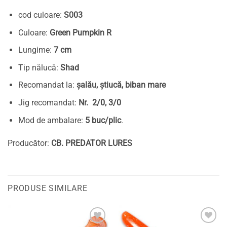
cod culoare:
S003
Culoare:
Green Pumpkin R
Lungime:
7 cm
Tip nălucă:
Shad
Recomandat la:
șalău, știucă, biban mare
Jig recomandat:
Nr. 2/0, 3/0
Mod de ambalare:
5 buc/plic
.
Producător:
CB. PREDATOR LURES
PRODUSE SIMILARE