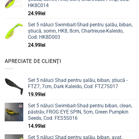
HK8C014
24.99
lei
Set 5 năluci Swimbait-Shad pentru șalău, biban,
știucă, somn, HK8, 8cm, Chartreuse-Kaleido,
Cod: HK8D003
24.99
lei
APRECIATE DE CLIENȚI
Set 5 năluci Shad pentru șalău, biban, știucă -
FTZ7, 7cm, Dark Kaleido, Cod: FTZ7S017
19.99
lei
Set 5 năluci Swimbait-Shad pentru biban, clean,
păstrăv, FROG EYE SPIN, 5cm, Green Pumpkin
Seeds, Cod: FES5S016
14.99
lei
Set 5 năluci Shad pentru șalău, biban, avat,