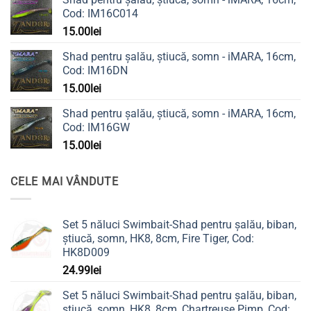
Cod: IM16C014
15.00
lei
Shad pentru șalău, știucă, somn - iMARA, 16cm,
Cod: IM16DN
15.00
lei
Shad pentru șalău, știucă, somn - iMARA, 16cm,
Cod: IM16GW
15.00
lei
CELE MAI VÂNDUTE
Set 5 năluci Swimbait-Shad pentru șalău, biban,
știucă, somn, HK8, 8cm, Fire Tiger, Cod:
HK8D009
24.99
lei
Set 5 năluci Swimbait-Shad pentru șalău, biban,
știucă, somn, HK8, 8cm, Chartreuse Pimp, Cod: