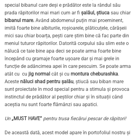
special bibanul care deși e prădător este la rândul său
prada răpitorilor mai mari cum ar fi
șalăul, știuca
sau chiar
bibanul mare.
Având abdomenul puțin mai proeminent,
imită foarte bine albiturile, roșioarele, plăticuțele, cărășeii
mici sau chiar boarța, pești care știm bine că fac parte din
meniul tuturor răpitorilor. Datorită corpului său slim este o
nălucă ce taie bine apa deci se poate arma foarte bine
începând cu gramaje foarte ușoare dar și mai grele in
funcție de adâncimea apei în care pescuim. Se poate arma
atât cu cu
jig normal
cât și cu
montura cheburashka
.
Aceste
năluci shad pentru șalău
, știucă sau biban mare
sunt proiectate în mod special pentru a stimula și provoca
instinctul de prădător al peștilor chiar și în situații când
aceștia nu sunt foarte flămânzi sau apatici.
Un
„MUST HAVE”
pentru trusa fiecărui pescar de răpitori!
De această dată, acest model apare în portofoliul nostru și