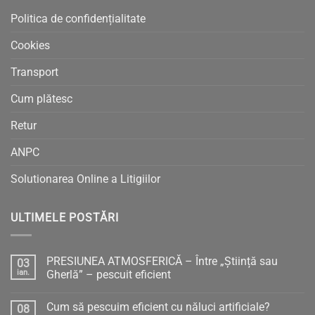
Politica de confidențialitate
Cookies
Transport
Cum plătesc
Retur
ANPC
Solutionarea Online a Litigiilor
ULTIMELE POSTĂRI
PRESIUNEA ATMOSFERICĂ – Între „Știință sau
03
ian.
Gherlă” – pescuit eficient
Niciun
comentariu
Cum să pescuim eficient cu năluci artificiale?
08
la