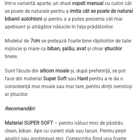
într-o variantă aparte, un shad
vopsit manual
cu culori cât
se poate de naturale pentru a
imita cât se poate de natural
bibanii autohtoni
și pentru a a putea prezenta cât mai
apetisant și atrăgător nălucile în fața prădătorilor.
Modelul de
7cm
se pretează foarte bine răpitorilor de talie
mijlocie și mare ca
biban, șalău, avat
și chiar
știucilor
tinere.
Sunt făcute din
silicon moale
și, după preferință, se pot
face din material
Super Soft
sau
Hard
pentru a le da o
consistență mai moale sau mai tare, pentru dinții nemiloși
ai știucilor.
Recomandări:
Material SUPER SOFT
– pentru năluci mici de păstrăv,
clean, biban. Ape cu curent slab sau lacuri. Pentru pești
apatici sau anotimpuri reci. Compoziția fiind una foarte