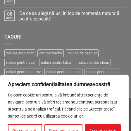
PRESIUNEA
sept.
Niciun
ATMOSFERICĂ
comentariu
–
la
Între
De ce sa alegi năluci în loc de momeală naturală
08
Cum
„Știință
să
sept.
pentru pescuit?
sau
pescuim
Gherlă”
Niciun
eficient
–
comentariu
cu
pescuit
la
năluci
eficient
TAGURI
De
artificiale?
ce
sa
alegi
năluci
carlige drop shot
carlige wacky
naluca de pescuit
în
loc
naluci pentru avat
naluci pentru biban
naluci pentru clean
de
momeală
naturală
naluci pentru pastrav
naluci pentru pescuit
naluci pentru salau
pentru
pescuit?
naluci pentru somn
naluci pentru stiuca
Apreciem confidențialitatea dumneavoastră
Folosim cookie-uri pentru a vă îmbunătăți experiența de
navigare, pentru a vă oferi reclame sau conținut personalizat
Visa
MasterCard
Cash
Made with LOVE by
Brand-it.
și pentru a ne analiza traficul. Făcând clic pe „Accept toate”,
On
sunteți de acord cu utilizarea cookie-urilor.
POLITICA DE CONFIDENȚIALITATE
COOKIES
TRANSPORT
Delivery
CUM PLĂTESC
RETUR
ANPC
SOLUTIONAREA ONLINE A LITIGIILOR
Personalizați
Respinge toate
Accepta toate