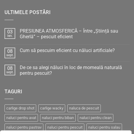
ULTIMELE POSTĂRI
PRESIUNEA ATMOSFERICĂ – Între „Știință sau
03
ian.
Gherlă” – pescuit eficient
Niciun
comentariu
Cum să pescuim eficient cu năluci artificiale?
08
la
PRESIUNEA
sept.
Niciun
ATMOSFERICĂ
comentariu
–
la
Între
De ce sa alegi năluci în loc de momeală naturală
08
Cum
„Știință
să
sept.
pentru pescuit?
sau
pescuim
Gherlă”
Niciun
eficient
–
comentariu
cu
pescuit
la
năluci
eficient
TAGURI
De
artificiale?
ce
sa
alegi
năluci
carlige drop shot
carlige wacky
naluca de pescuit
în
loc
naluci pentru avat
naluci pentru biban
naluci pentru clean
de
momeală
naturală
naluci pentru pastrav
naluci pentru pescuit
naluci pentru salau
pentru
pescuit?