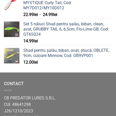
MYSTIQUE Curly Tail, Cod:
MY7D012/MY10D012
Interval
22.99
lei
–
24.99
lei
de
Set 5 năluci Shad pentru șalău, biban, clean,
prețuri:
avat, GRUBBY TAIL 6, 6,5cm, Flo-Lime GB, Cod:
22.99lei
GT6S024
până
14.99
lei
la
24.99lei
Shad pentru șalău, biban, avat, știucă, OBLETE,
9cm, culoare Minnow, Cod: OB9VP001
12.00
lei
CONTACT
CB PREDATOR LURES S.R.L.
CUI: 48641298
J26/1210/2023