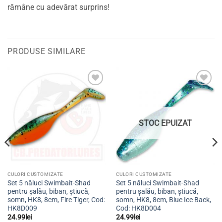
rămâne cu adevărat surprins!
PRODUSE SIMILARE
Adaugă
Adaugă
la
la
favorite
favorite
STOC EPUIZAT
CULORI CUSTOMIZATE
CULORI CUSTOMIZATE
Set 5 năluci Swimbait-Shad
Set 5 năluci Swimbait-Shad
pentru șalău, biban, știucă,
pentru șalău, biban, știucă,
somn, HK8, 8cm, Fire Tiger, Cod:
somn, HK8, 8cm, Blue Ice Back,
HK8D009
Cod: HK8D004
24.99
lei
24.99
lei