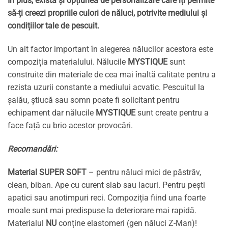
În plus, există și opțiunea de personalizare care îți permite
să-ți creezi propriile culori de năluci, potrivite mediului și
condițiilor tale de pescuit.
Un alt factor important în alegerea nălucilor acestora este
compoziția materialului. Nălucile
MYSTIQUE
sunt
construite din materiale de cea mai înaltă calitate pentru a
rezista uzurii constante a mediului acvatic. Pescuitul la
șalău, știucă sau somn poate fi solicitant pentru
echipament dar nălucile
MYSTIQUE
sunt create pentru a
face față cu brio acestor provocări.
Recomandări:
Material SUPER SOFT
– pentru năluci mici de păstrăv,
clean, biban. Ape cu curent slab sau lacuri. Pentru pești
apatici sau anotimpuri reci. Compoziția fiind una foarte
moale sunt mai predispuse la deteriorare mai rapidă.
Materialul
NU
conține elastomeri (gen năluci Z-Man)!