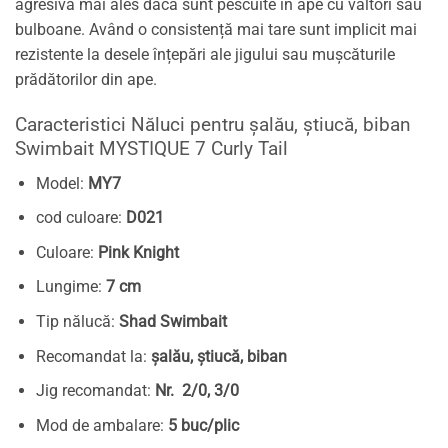
agresivă mai ales dacă sunt pescuite în ape cu vâltori sau
bulboane. Având o consistență mai tare sunt implicit mai
rezistente la desele înțepări ale jigului sau mușcăturile
prădătorilor din ape.
Caracteristici Năluci pentru șalău, știucă, biban
Swimbait MYSTIQUE 7 Curly Tail
Model:
MY7
cod culoare:
D021
Culoare:
Pink Knight
Lungime:
7 cm
Tip nălucă:
Shad Swimbait
Recomandat la:
șalău, știucă, biban
Jig recomandat:
Nr. 2/0, 3/0
Mod de ambalare:
5 buc/plic