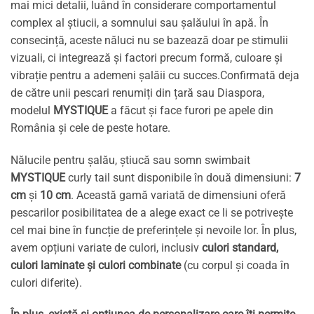
mai mici detalii, luând în considerare comportamentul
complex al știucii, a somnului sau șalăului în apă. În
consecință, aceste năluci nu se bazează doar pe stimulii
vizuali, ci integrează și factori precum formă, culoare și
vibrație pentru a ademeni șalăii cu succes.Confirmată deja
de către unii pescari renumiți din țară sau Diaspora,
modelul
MYSTIQUE
a făcut și face furori pe apele din
România și cele de peste hotare.
Nălucile pentru șalău, știucă sau somn swimbait
MYSTIQUE
curly tail sunt disponibile în două dimensiuni:
7
cm
și
10 cm
. Această gamă variată de dimensiuni oferă
pescarilor posibilitatea de a alege exact ce li se potrivește
cel mai bine în funcție de preferințele și nevoile lor. În plus,
avem opțiuni variate de culori, inclusiv
culori standard,
culori laminate și culori combinate
(cu corpul și coada în
culori diferite).