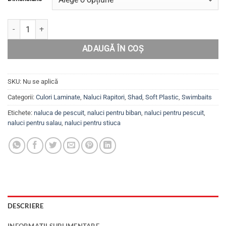
22.99lei
până
Cantitate Set năluci pentru șalău,știucă,biban Swimbait MYSTIQUE C
la
24.99lei
ADAUGĂ ÎN COȘ
SKU:
Nu se aplică
Categorii:
Culori Laminate
,
Naluci Rapitori
,
Shad
,
Soft Plastic
,
Swimbaits
Etichete:
naluca de pescuit
,
naluci pentru biban
,
naluci pentru pescuit
,
naluci pentru salau
,
naluci pentru stiuca
DESCRIERE