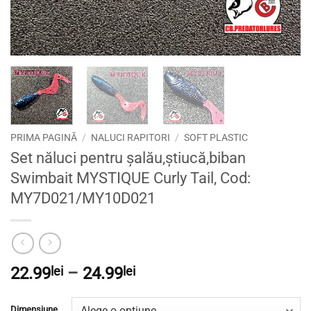
PRIMA PAGINĂ
/
NALUCI RAPITORI
/
SOFT PLASTIC
Set năluci pentru șalău,știucă,biban
Swimbait MYSTIQUE Curly Tail, Cod:
MY7D021/MY10D021
Interval
22.99
lei
–
24.99
lei
de
prețuri:
Dimensiune