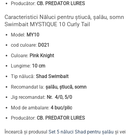
Producător:
CB. PREDATOR LURES
Caracteristici Năluci pentru știucă, șalău, somn
Swimbait MYSTIQUE 10 Curly Tail
Model:
MY10
cod culoare:
D021
Culoare:
Pink Knight
Lungime:
10 cm
Tip nălucă:
Shad Swimbait
Recomandat la:
șalău, știucă, somn
Jig recomandat:
Nr. 4/0, 5/0
Mod de ambalare:
4 buc/plic
Producător:
CB. PREDATOR LURES
Încearcă și produsul
Set 5 năluci Shad pentru șalău
și vei