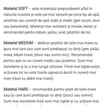
Material SOFT
– este materialul preponderent aflat în
nălucile noastre și este cel mai versatil pe orice tip de apă,
anotimp sau curenți de apă slabi și medii (gen lacuri, râuri
sau balastiere). Material mai rezistent și moale, testat și
recomandat pentru biban, șalău, avat, păstrăv de lac.
Material MEDIUM
– dedicat peștilor de talie mai mare cu
gura mai tare sau care sunt predispuși cu dinți (gen șalău
mare, biban mare, știuci sau somn mic). Recomandat
pentru ape cu un curent mediu sau puternic. Sunt mai
rezistente și la o mai lungă utilizare. Fiind mai rigide puțin,
acțiunea lor nu este foarte agresivă decât în curenți mai
mari (râuri cu debit mai mare).
Material HARD
– recomandat pentru pești de talie mare
sau/și care sunt predispuși cu dinți (știuci sau somni).
Sunt mai rezistente însă sunt mai rigide și cu acțiune mai