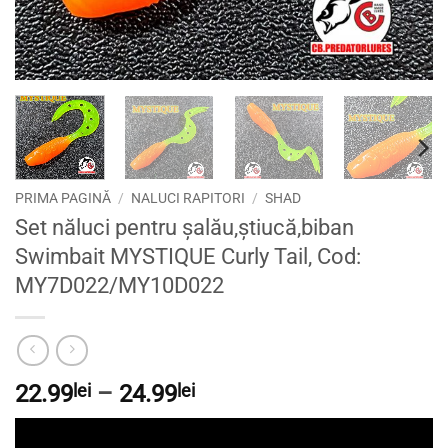
PRIMA PAGINĂ
/
NALUCI RAPITORI
/
SHAD
Set năluci pentru șalău,știucă,biban
Swimbait MYSTIQUE Curly Tail, Cod:
MY7D022/MY10D022
Interval
22.99
lei
–
24.99
lei
de
prețuri: