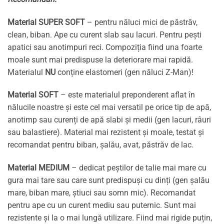
Material SUPER SOFT
– pentru năluci mici de păstrăv,
clean, biban. Ape cu curent slab sau lacuri. Pentru pești
apatici sau anotimpuri reci. Compoziția fiind una foarte
moale sunt mai predispuse la deteriorare mai rapidă.
Materialul
NU
conține elastomeri (gen năluci Z-Man)!
Material SOFT
– este materialul preponderent aflat în
nălucile noastre și este cel mai versatil pe orice tip de apă,
anotimp sau curenți de apă slabi și medii (gen lacuri, râuri
sau balastiere). Material mai rezistent și moale, testat și
recomandat pentru biban, șalău, avat, păstrăv de lac.
Material MEDIUM
– dedicat peștilor de talie mai mare cu
gura mai tare sau care sunt predispuși cu dinți (gen șalău
mare, biban mare, știuci sau somn mic). Recomandat
pentru ape cu un curent mediu sau puternic. Sunt mai
rezistente și la o mai lungă utilizare. Fiind mai rigide puțin,