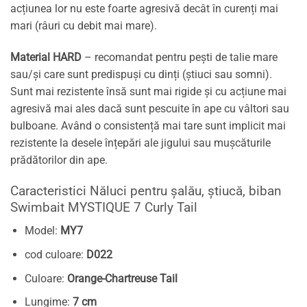
acțiunea lor nu este foarte agresivă decât în curenți mai
mari (râuri cu debit mai mare).
Material HARD
– recomandat pentru pești de talie mare
sau/și care sunt predispuși cu dinți (știuci sau somni).
Sunt mai rezistente însă sunt mai rigide și cu acțiune mai
agresivă mai ales dacă sunt pescuite în ape cu vâltori sau
bulboane. Având o consistență mai tare sunt implicit mai
rezistente la desele înțepări ale jigului sau mușcăturile
prădătorilor din ape.
Caracteristici Năluci pentru șalău, știucă, biban
Swimbait MYSTIQUE 7 Curly Tail
Model:
MY7
cod culoare:
D022
Culoare:
Orange-Chartreuse Tail
Lungime:
7 cm