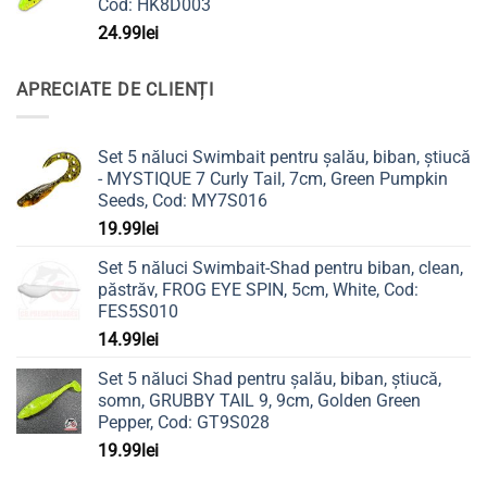
Cod: HK8D003
24.99
lei
APRECIATE DE CLIENȚI
Set 5 năluci Swimbait pentru șalău, biban, știucă
- MYSTIQUE 7 Curly Tail, 7cm, Green Pumpkin
Seeds, Cod: MY7S016
19.99
lei
Set 5 năluci Swimbait-Shad pentru biban, clean,
păstrăv, FROG EYE SPIN, 5cm, White, Cod:
FES5S010
14.99
lei
Set 5 năluci Shad pentru șalău, biban, știucă,
somn, GRUBBY TAIL 9, 9cm, Golden Green
Pepper, Cod: GT9S028
19.99
lei