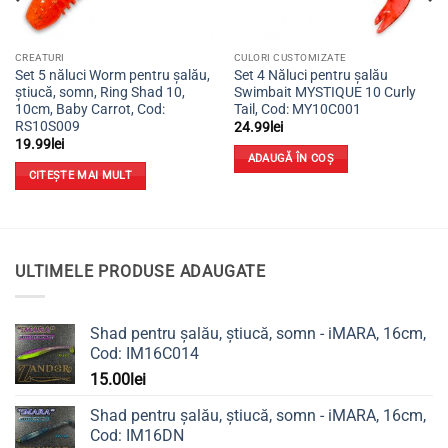
CREATURI
CULORI CUSTOMIZATE
Set 5 năluci Worm pentru șalău,
Set 4 Năluci pentru șalău
știucă, somn, Ring Shad 10,
Swimbait MYSTIQUE 10 Curly
10cm, Baby Carrot, Cod:
Tail, Cod: MY10C001
RS10S009
24.99
lei
19.99
lei
ADAUGĂ ÎN COȘ
CITEȘTE MAI MULT
ULTIMELE PRODUSE ADAUGATE
Shad pentru șalău, știucă, somn - iMARA, 16cm,
Cod: IM16C014
15.00
lei
Shad pentru șalău, știucă, somn - iMARA, 16cm,
Cod: IM16DN