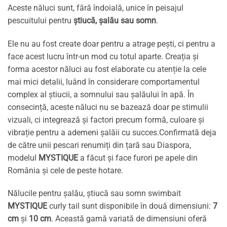
Aceste năluci sunt, fără îndoială, unice în peisajul
pescuitului pentru
știucă, șalău sau somn
.
Ele nu au fost create doar pentru a atrage pești, ci pentru a
face acest lucru într-un mod cu totul aparte. Creația și
forma acestor năluci au fost elaborate cu atenție la cele
mai mici detalii, luând în considerare comportamentul
complex al știucii, a somnului sau șalăului în apă. În
consecință, aceste năluci nu se bazează doar pe stimulii
vizuali, ci integrează și factori precum formă, culoare și
vibrație pentru a ademeni șalăii cu succes.Confirmată deja
de către unii pescari renumiți din țară sau Diaspora,
modelul
MYSTIQUE
a făcut și face furori pe apele din
România și cele de peste hotare.
Nălucile pentru șalău, știucă sau somn swimbait
MYSTIQUE
curly tail sunt disponibile în două dimensiuni:
7
cm
și
10 cm
. Această gamă variată de dimensiuni oferă