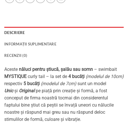
DESCRIERE
INFORMAȚII SUPLIMENTARE
RECENZII (0)
Aceste
năluci pentru știucă, șalău sau somn
– swimbait
MYSTIQUE
curly tail – la set de
4 bucăți
(modelul de 10cm)
respectiv
5 bucăți
(modelul de 7cm)
sunt un model
Unic
și
Original
pe piață prin creație și formă, a fost
conceput de firma noastră tocmai din considerentul
faptului bine știut că peștii se învață uneori cu nălucile
noastre și răspund mai greu sau nu răspund deloc
stimulilor de formă, culoare și vibrație.