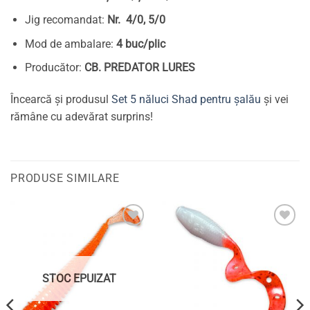
Jig recomandat:
Nr. 4/0, 5/0
Mod de ambalare:
4 buc/plic
Producător:
CB. PREDATOR LURES
Încearcă și produsul
Set 5 năluci Shad pentru șalău
și vei
rămâne cu adevărat surprins!
PRODUSE SIMILARE
Adaugă
Adaugă
la
la
favorite
favorite
STOC EPUIZAT