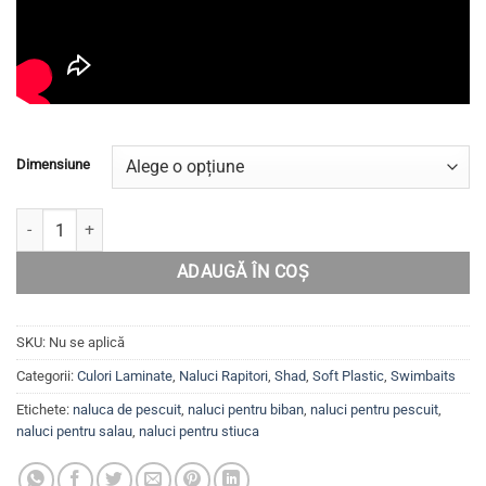
Dimensiune
Cantitate Set năluci pentru șalău,știucă,biban Swimbait MYSTIQUE C
ADAUGĂ ÎN COȘ
SKU:
Nu se aplică
Categorii:
Culori Laminate
,
Naluci Rapitori
,
Shad
,
Soft Plastic
,
Swimbaits
Etichete:
naluca de pescuit
,
naluci pentru biban
,
naluci pentru pescuit
,
naluci pentru salau
,
naluci pentru stiuca