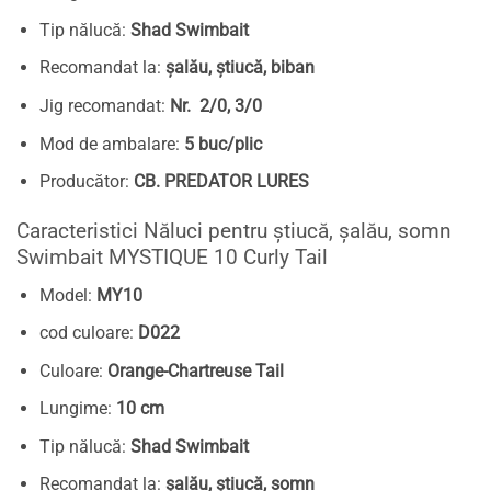
Tip nălucă:
Shad Swimbait
Recomandat la:
șalău, știucă, biban
Jig recomandat:
Nr. 2/0, 3/0
Mod de ambalare:
5 buc/plic
Producător:
CB. PREDATOR LURES
Caracteristici Năluci pentru știucă, șalău, somn
Swimbait MYSTIQUE 10 Curly Tail
Model:
MY10
cod culoare:
D022
Culoare:
Orange-Chartreuse Tail
Lungime:
10 cm
Tip nălucă:
Shad Swimbait
Recomandat la:
șalău, știucă, somn