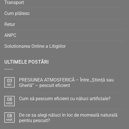
Transport
Cum plătesc
Retur
ANPC
Solutionarea Online a Litigiilor
ULTIMELE POSTĂRI
PRESIUNEA ATMOSFERICĂ – Între „Știință sau
03
ian.
Gherlă” – pescuit eficient
Niciun
comentariu
Cum să pescuim eficient cu năluci artificiale?
08
la
PRESIUNEA
sept.
Niciun
ATMOSFERICĂ
comentariu
–
la
Între
De ce sa alegi năluci în loc de momeală naturală
08
Cum
„Știință
să
sept.
pentru pescuit?
sau
pescuim
Gherlă”
Niciun
eficient
–