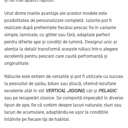
și cei mai apatici răpitori.
Unul dintre marile avantaje ale acestor modele este
posibilitatea de personalizare completă: culorile pot fi
realizate după preferințele fiecărui pescar, fie în variante
simple, laminate, cu glitter sau fără, adaptate perfect
pentru diferite ape și condiții de lumină. Designul unic și
atenția la detalii transformă aceaste năluci într-o alegere
excelentă pentru pescarii care caută performanță și
originalitate.
Nălucile este extrem de versatile și pot fi utilizate cu succes
la pescuitul de șalău, biban sau știucă, oferind rezultate
excelente atât în stil
VERTICAL JIGGING
, cât și
PELAGIC
sau pe recuperări clasice. Se comportă impecabil în diverse
tipuri de ape, fie că vorbim despre lacuri naturale, râuri sau
lacuri de acumulare, adaptându-se ușor la condițiile
întâlnite pe fiecare tip de habitat.