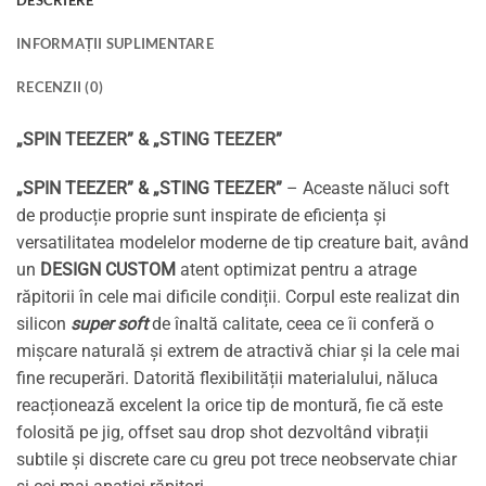
INFORMAȚII SUPLIMENTARE
RECENZII (0)
„SPIN TEEZER” & „STING TEEZER”
„SPIN TEEZER” & „STING TEEZER”
– Aceaste năluci soft
de producție proprie sunt inspirate de eficiența și
versatilitatea modelelor moderne de tip creature bait, având
un
DESIGN CUSTOM
atent optimizat pentru a atrage
răpitorii în cele mai dificile condiții. Corpul este realizat din
silicon
super soft
de înaltă calitate, ceea ce îi conferă o
mișcare naturală și extrem de atractivă chiar și la cele mai
fine recuperări. Datorită flexibilității materialului, năluca
reacționează excelent la orice tip de montură, fie că este
folosită pe jig, offset sau drop shot dezvoltând vibrații
subtile și discrete care cu greu pot trece neobservate chiar