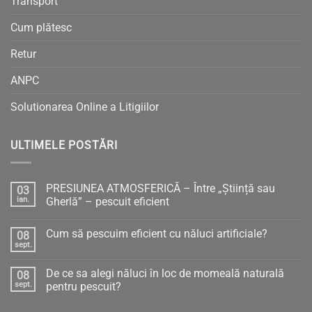
Transport
Cum plătesc
Retur
ANPC
Solutionarea Online a Litigiilor
ULTIMELE POSTĂRI
PRESIUNEA ATMOSFERICĂ – Între „Știință sau
03
ian.
Gherlă” – pescuit eficient
Niciun
comentariu
Cum să pescuim eficient cu năluci artificiale?
08
la
PRESIUNEA
sept.
Niciun
ATMOSFERICĂ
comentariu
–
la
Între
De ce sa alegi năluci în loc de momeală naturală
08
Cum
„Știință
să
sept.
pentru pescuit?
sau
pescuim
Gherlă”
Niciun
eficient
–
comentariu
cu