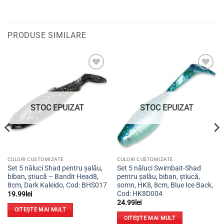
PRODUSE SIMILARE
Adaugă
Adaugă
la
la
favorite
favorite
STOC EPUIZAT
STOC EPUIZAT
CULORI CUSTOMIZATE
CULORI CUSTOMIZATE
Set 5 năluci Shad pentru șalău,
Set 5 năluci Swimbait-Shad
biban, știucă – Bandit Head8,
pentru șalău, biban, știucă,
8cm, Dark Kaleido, Cod: BHS017
somn, HK8, 8cm, Blue Ice Back,
Cod: HK8D004
19.99
lei
24.99
lei
CITEȘTE MAI MULT
CITEȘTE MAI MULT