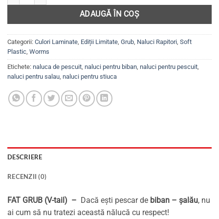
ADAUGĂ ÎN COȘ
Categorii:
Culori Laminate
,
Ediții Limitate
,
Grub
,
Naluci Rapitori
,
Soft
Plastic
,
Worms
Etichete:
naluca de pescuit
,
naluci pentru biban
,
naluci pentru pescuit
,
naluci pentru salau
,
naluci pentru stiuca
DESCRIERE
RECENZII (0)
FAT GRUB (V-tail) –
Dacă ești pescar de
biban – șalău
, nu
ai cum să nu tratezi această nălucă cu respect!