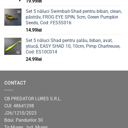
19.99
lei
Set 5 năluci Swimbait-Shad pentru biban, clean,
păstrăv, FROG EYE SPIN, 5cm, Green Pumpkin
Seeds, Cod: FES5S016
14.99
lei
Set 5 năluci Shad pentru șalău, biban, avat,
știucă, EASY SHAD 10, 10cm, Pimp Chartreuse,
Cod: ES10C014
24.99
lei
CONTACT
CB PREDATOR LURES S.R.L.
CUI: 48641298
J26/1210/2023
Bdul. Pandurilor 30
Tg Mureș, Jud. Mureș