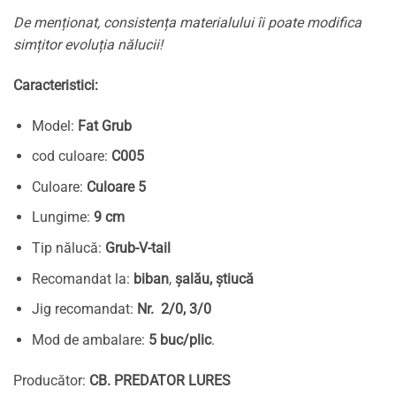
De menționat, consistența materialului îi poate modifica
simțitor evoluția nălucii!
Caracteristici:
Model:
Fat Grub
cod culoare:
C005
Culoare:
Culoare 5
Lungime:
9 cm
Tip nălucă:
Grub-V-tail
Recomandat la:
biban
,
șalău, știucă
Jig recomandat:
Nr. 2/0, 3/0
Mod de ambalare:
5 buc/plic
.
Producător:
CB. PREDATOR LURES