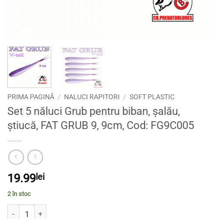
PRIMA PAGINĂ
/
NALUCI RAPITORI
/
SOFT PLASTIC
Set 5 năluci Grub pentru biban, șalău,
știucă, FAT GRUB 9, 9cm, Cod: FG9C005
19.99
lei
2 în stoc
Cantitate Set 5 năluci Grub pentru biban, șalău, știucă, FAT GRUB 9,