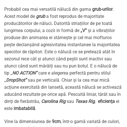
Probabil cea mai versatilă nălucă din gama
grub-urilor
.
Acest model de
grub
a fost reprodus de majoritate
producătorilor de năluci
.
Datorită striațiilor de pe toată
lungimea corpului, a cozii in formă de
„V”
și a vibrațiilor
produse din animarea ei stârnește și cel mai mofturos
pește declanșând agresivitatea instantanee la majoritatea
speciilor de răpitori. Este o nălucă ce se pretează atât în
sezonul rece cât și atunci când peștii sunt inactivi sau
atunci când sunt mârâiți sau nu pun botul. E o nălucă de
tip „
NO ACTION”
care e alegerea perfectă pentru stilul
„
DropShot”
sau pe verticală. Chiar și la cea mai mică
acțiune exercitată din lansetă, această nălucă se activează
aducând rezultate pe orice apă. Pescuită liniar, târât sau în
dinți de fierăstrău,
Carolina Rig
sau
Texas Rig
,
eficiența
ei
este
imbatabilă
.
Vine la dimensiunea de
9cm
, într-o gamă variată de culori,