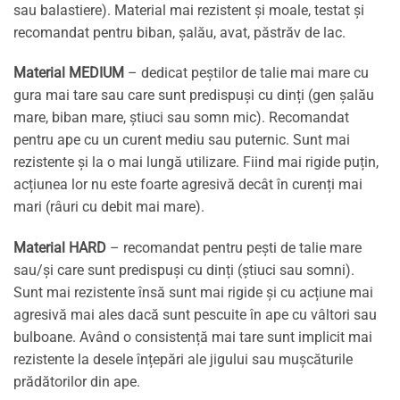
sau balastiere). Material mai rezistent și moale, testat și
recomandat pentru biban, șalău, avat, păstrăv de lac.
Material MEDIUM
– dedicat peștilor de talie mai mare cu
gura mai tare sau care sunt predispuși cu dinți (gen șalău
mare, biban mare, știuci sau somn mic). Recomandat
pentru ape cu un curent mediu sau puternic. Sunt mai
rezistente și la o mai lungă utilizare. Fiind mai rigide puțin,
acțiunea lor nu este foarte agresivă decât în curenți mai
mari (râuri cu debit mai mare).
Material HARD
– recomandat pentru pești de talie mare
sau/și care sunt predispuși cu dinți (știuci sau somni).
Sunt mai rezistente însă sunt mai rigide și cu acțiune mai
agresivă mai ales dacă sunt pescuite în ape cu vâltori sau
bulboane. Având o consistență mai tare sunt implicit mai
rezistente la desele înțepări ale jigului sau mușcăturile
prădătorilor din ape.