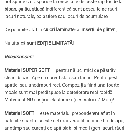
pot spune că răspunde la orice talie de pește răpitor de la
biban, șalău, știucă
indiferent că sunt pescuite pe râuri,
lacuri naturale, balastiere sau lacuri de acumulare.
Disponibile atât în
culori
laminate
cu
inserții de glitter
;.
Nu uita că
sunt EDIȚIE LIMITATĂ!
Recomandări:
Material SUPER SOFT
– pentru năluci mici de păstrăv,
clean, biban. Ape cu curent slab sau lacuri. Pentru pești
apatici sau anotimpuri reci. Compoziția fiind una foarte
moale sunt mai predispuse la deteriorare mai rapidă.
Materialul
NU
conține elastomeri (gen năluci Z-Man)!
Material SOFT
– este materialul preponderent aflat în
nălucile noastre și este cel mai versatil pe orice tip de apă,
anotimp sau curenți de apă slabi și medii (gen lacuri, râuri