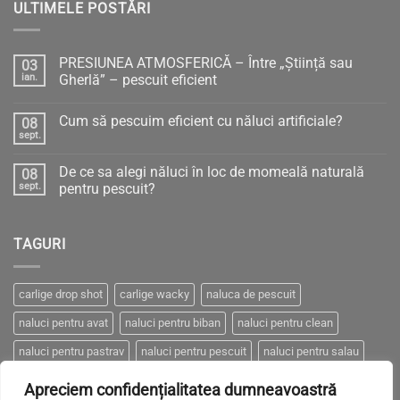
ULTIMELE POSTĂRI
PRESIUNEA ATMOSFERICĂ – Între „Știință sau
03
ian.
Gherlă” – pescuit eficient
Niciun
comentariu
Cum să pescuim eficient cu năluci artificiale?
08
la
PRESIUNEA
sept.
Niciun
ATMOSFERICĂ
comentariu
–
la
Între
De ce sa alegi năluci în loc de momeală naturală
08
Cum
„Știință
să
sept.
pentru pescuit?
sau
pescuim
Gherlă”
Niciun
eficient
–
comentariu
cu
pescuit
la
năluci
eficient
TAGURI
De
artificiale?
ce
sa
alegi
năluci
carlige drop shot
carlige wacky
naluca de pescuit
în
loc
naluci pentru avat
naluci pentru biban
naluci pentru clean
de
momeală
naturală
naluci pentru pastrav
naluci pentru pescuit
naluci pentru salau
pentru
pescuit?
naluci pentru somn
naluci pentru stiuca
Apreciem confidențialitatea dumneavoastră