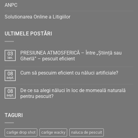
ANPC
Solutionarea Online a Litigiilor
ULTIMELE POSTĂRI
PRESIUNEA ATMOSFERICĂ – Între „Știință sau
03
ian.
Gherlă” – pescuit eficient
Niciun
comentariu
Cum să pescuim eficient cu năluci artificiale?
08
la
PRESIUNEA
sept.
Niciun
ATMOSFERICĂ
comentariu
–
la
Între
De ce sa alegi năluci în loc de momeală naturală
08
Cum
„Știință
să
sept.
pentru pescuit?
sau
pescuim
Gherlă”
Niciun
eficient
–
comentariu
cu
pescuit
la
năluci
eficient
TAGURI
De
artificiale?
ce
sa
alegi
năluci
carlige drop shot
carlige wacky
naluca de pescuit
în