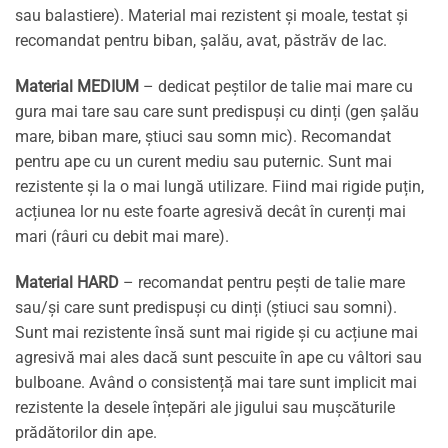
sau balastiere). Material mai rezistent și moale, testat și
recomandat pentru biban, șalău, avat, păstrăv de lac.
Material MEDIUM
– dedicat peștilor de talie mai mare cu
gura mai tare sau care sunt predispuși cu dinți (gen șalău
mare, biban mare, știuci sau somn mic). Recomandat
pentru ape cu un curent mediu sau puternic. Sunt mai
rezistente și la o mai lungă utilizare. Fiind mai rigide puțin,
acțiunea lor nu este foarte agresivă decât în curenți mai
mari (râuri cu debit mai mare).
Material HARD
– recomandat pentru pești de talie mare
sau/și care sunt predispuși cu dinți (știuci sau somni).
Sunt mai rezistente însă sunt mai rigide și cu acțiune mai
agresivă mai ales dacă sunt pescuite în ape cu vâltori sau
bulboane. Având o consistență mai tare sunt implicit mai
rezistente la desele înțepări ale jigului sau mușcăturile
prădătorilor din ape.