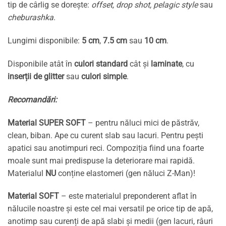
tip de cârlig se dorește:
offset, drop shot, pelagic style
sau
cheburashka
.
Lungimi disponibile:
5 cm
,
7.5 cm
sau
10 cm
.
Disponibile atât în
culori standard
cât și
laminate
, cu
inserții de glitter
sau
culori simple
.
Recomandări:
Material SUPER SOFT
– pentru năluci mici de păstrăv,
clean, biban. Ape cu curent slab sau lacuri. Pentru pești
apatici sau anotimpuri reci. Compoziția fiind una foarte
moale sunt mai predispuse la deteriorare mai rapidă.
Materialul
NU
conține elastomeri (gen năluci Z-Man)!
Material SOFT
– este materialul preponderent aflat în
nălucile noastre și este cel mai versatil pe orice tip de apă,
anotimp sau curenți de apă slabi și medii (gen lacuri, râuri