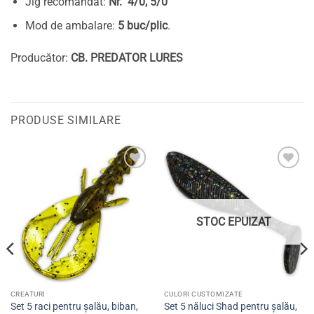
Jig recomandat:
Nr. 4/0, 5/0
Mod de ambalare:
5 buc/plic
.
Producător:
CB. PREDATOR LURES
PRODUSE SIMILARE
Adaugă
Adaugă
la
la
favorite
favorite
STOC EPUIZAT
CREATURI
CULORI CUSTOMIZATE
Set 5 raci pentru șalău, biban,
Set 5 năluci Shad pentru șalău,