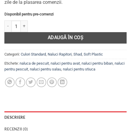
zile de la plasarea comenzii.
Disponibil pentru pre-comenzi
Cantitate Set 5 năluci Shad pentru șalău, biban, avat, știucă, EASY S
ADAUGĂ ÎN COȘ
Categorii:
Culori Standard
,
Naluci Rapitori
,
Shad
,
Soft Plastic
Etichete:
naluca de pescuit
,
naluci pentru avat
,
naluci pentru biban
,
naluci
pentru pescuit
,
naluci pentru salau
,
naluci pentru stiuca
DESCRIERE
RECENZII (0)