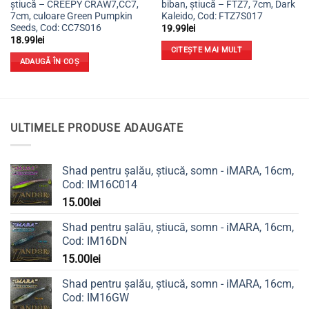
știucă – CREEPY CRAW7,CC7,
biban, știucă – FTZ7, 7cm, Dark
7cm, culoare Green Pumpkin
Kaleido, Cod: FTZ7S017
Seeds, Cod: CC7S016
19.99
lei
18.99
lei
CITEȘTE MAI MULT
ADAUGĂ ÎN COȘ
ULTIMELE PRODUSE ADAUGATE
Shad pentru șalău, știucă, somn - iMARA, 16cm,
Cod: IM16C014
15.00
lei
Shad pentru șalău, știucă, somn - iMARA, 16cm,
Cod: IM16DN
15.00
lei
Shad pentru șalău, știucă, somn - iMARA, 16cm,
Cod: IM16GW