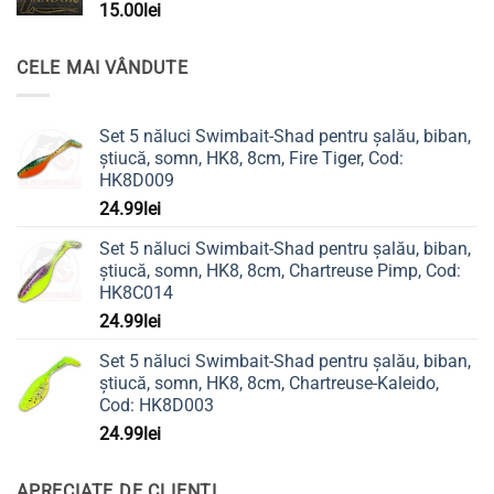
15.00
lei
CELE MAI VÂNDUTE
Set 5 năluci Swimbait-Shad pentru șalău, biban,
știucă, somn, HK8, 8cm, Fire Tiger, Cod:
HK8D009
24.99
lei
Set 5 năluci Swimbait-Shad pentru șalău, biban,
știucă, somn, HK8, 8cm, Chartreuse Pimp, Cod:
HK8C014
24.99
lei
Set 5 năluci Swimbait-Shad pentru șalău, biban,
știucă, somn, HK8, 8cm, Chartreuse-Kaleido,
Cod: HK8D003
24.99
lei
APRECIATE DE CLIENȚI