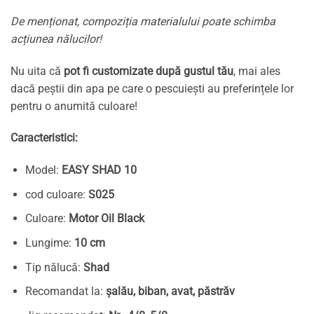
De menționat, compoziția materialului poate schimba
acțiunea nălucilor!
Nu uita că
pot fi customizate după gustul tău
, mai ales
dacă peștii din apa pe care o pescuiești au preferințele lor
pentru o anumită culoare!
Caracteristici:
Model:
EASY SHAD 10
cod culoare:
S025
Culoare:
Motor Oil Black
Lungime:
10 cm
Tip nălucă:
Shad
Recomandat la:
șalău, biban, avat, păstrăv