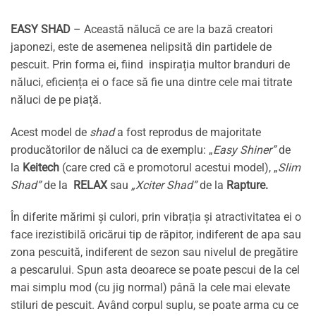
EASY SHAD
– Această nălucă ce are la bază creatori
japonezi, este de asemenea nelipsită din partidele de
pescuit. Prin forma ei, fiind inspirația multor branduri de
năluci, eficiența ei o face să fie una dintre cele mai titrate
năluci de pe piață.
Acest model de
shad
a fost reprodus de majoritate
producătorilor de năluci ca de exemplu: „
Easy Shiner”
de
la
Keitech
(care cred că e promotorul acestui model), „
Slim
Shad”
de la
RELAX
sau
„Xciter Shad”
de la
Rapture
.
În diferite mărimi și culori, prin vibrația și atractivitatea ei o
face irezistibilă oricărui tip de răpitor, indiferent de apa sau
zona pescuită, indiferent de sezon sau nivelul de pregătire
a pescarului. Spun asta deoarece se poate pescui de la cel
mai simplu mod (cu jig normal) până la cele mai elevate
stiluri de pescuit. Având corpul suplu, se poate arma cu ce