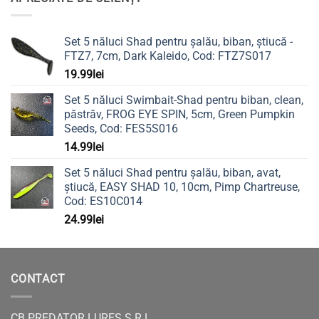
Set 5 năluci Shad pentru șalău, biban, știucă -
FTZ7, 7cm, Dark Kaleido, Cod: FTZ7S017
19.99
lei
Set 5 năluci Swimbait-Shad pentru biban, clean,
păstrăv, FROG EYE SPIN, 5cm, Green Pumpkin
Seeds, Cod: FES5S016
14.99
lei
Set 5 năluci Shad pentru șalău, biban, avat,
știucă, EASY SHAD 10, 10cm, Pimp Chartreuse,
Cod: ES10C014
24.99
lei
CONTACT
CB PREDATOR LURES S.R.L.