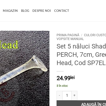
MAGAZIN
BLOG
DESPRE NOI
CONTACT
PRIMA PAGINĂ
/
CULORI CUST
VOPSITE MANUAL
Set 5 năluci Sha
Adaugă
la
PERCH, 7cm, Gre
favorite
Head, Cod SP7E
24.99
lei
3 în stoc
Cantitate Set 5 năluci Shad SLI
ADAUGĂ ÎN C