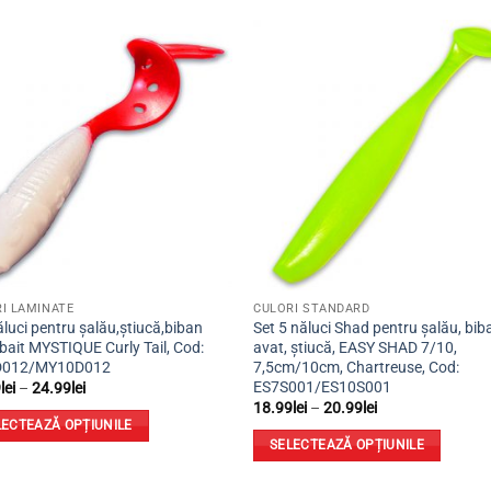
Adaugă
Ada
la
la
favorite
favor
I LAMINATE
CULORI STANDARD
ăluci pentru șalău,știucă,biban
Set 5 năluci Shad pentru șalău, bib
ait MYSTIQUE Curly Tail, Cod:
avat, știucă, EASY SHAD 7/10,
012/MY10D012
7,5cm/10cm, Chartreuse, Cod:
ES7S001/ES10S001
Interval
9
lei
–
24.99
lei
de
Interval
18.99
lei
–
20.99
lei
prețuri:
de
LECTEAZĂ OPȚIUNILE
22.99lei
prețuri:
SELECTEAZĂ OPȚIUNILE
până
18.99lei
la
până
Acest
us
24.99lei
la