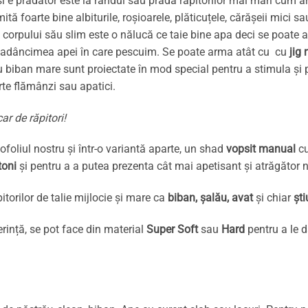
eși e prădător este la rândul său prada răpitorilor mai mari cum ar
foarte bine albiturile, roșioarele, plăticuțele, cărășeii mici sa
ită corpului său slim este o nălucă ce taie bine apa deci se poat
de adâncimea apei în care pescuim. Se poate arma atât cu cu
jig 
u biban mare sunt proiectate în mod special pentru a stimula și p
arte flămânzi sau apatici.
ar de răpitori!
foliul nostru și într-o variantă aparte, un shad
vopsit manual
cu
toni
și pentru a a putea prezenta cât mai apetisant și atrăgător nă
itorilor de talie mijlocie și mare ca
biban, șalău, avat
și chiar
ști
erință, se pot face din material
Super Soft
sau
Hard
pentru a le 