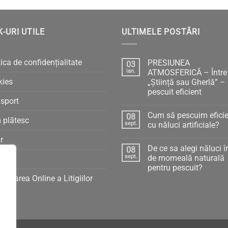
K-URI UTILE
ULTIMELE POSTĂRI
tica de confidențialitate
PRESIUNEA
03
ian.
ATMOSFERICĂ – Între
kies
„Știință sau Gherlă” –
pescuit eficient
sport
Niciun
comentariu
Cum să pescuim eficie
08
la
 plătesc
PRESIUNEA
sept.
cu năluci artificiale?
ATMOSFERICĂ
–
Niciun
r
Între
comentariu
De ce sa alegi năluci î
08
„Știință
la
sau
Cum
sept.
de momeală naturală
C
Gherlă”
să
pentru pescuit?
–
pescuim
pescuit
eficient
tionarea Online a Litigiilor
Niciun
eficient
cu
comentariu
năluci
la
artificiale?
De
ce
sa
alegi
năluci