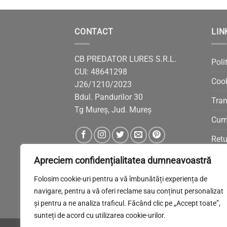
CONTACT
LIN
CB PREDATOR LURES S.R.L.
Poli
CUI: 48641298
Coo
J26/1210/2023
Bdul. Pandurilor 30
Tran
Tg Mureș, Jud. Mureș
Cum
Retu
ANP
Apreciem confidențialitatea dumneavoastră
Solu
Folosim cookie-uri pentru a vă îmbunătăți experiența de
navigare, pentru a vă oferi reclame sau conținut personalizat
și pentru a ne analiza traficul. Făcând clic pe „Accept toate”,
sunteți de acord cu utilizarea cookie-urilor.