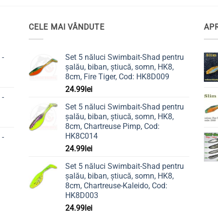
produs
20.99lei
are
mai
CELE MAI VÂNDUTE
APR
multe
i.
variații.
nile
 -
Set 5 năluci Swimbait-Shad pentru
Opțiunile
șalău, biban, știucă, somn, HK8,
pot
8cm, Fire Tiger, Cod: HK8D009
fi
24.99
lei
alese
 -
în
a
Set 5 năluci Swimbait-Shad pentru
pagina
șalău, biban, știucă, somn, HK8,
sului.
8cm, Chartreuse Pimp, Cod:
produsului.
HK8C014
 -
24.99
lei
Set 5 năluci Swimbait-Shad pentru
șalău, biban, știucă, somn, HK8,
8cm, Chartreuse-Kaleido, Cod:
HK8D003
24.99
lei