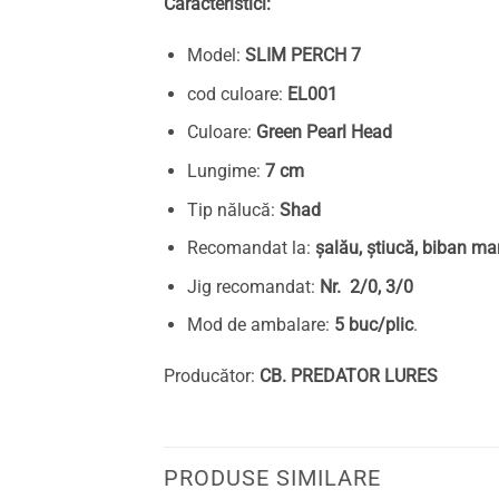
Caracteristici:
Model:
SLIM PERCH 7
cod culoare:
EL001
Culoare:
Green Pearl Head
Lungime:
7 cm
Tip nălucă:
Shad
Recomandat la:
șalău, știucă, biban ma
Jig recomandat:
Nr. 2/0, 3/0
Mod de ambalare:
5 buc/plic
.
Producător:
CB. PREDATOR LURES
PRODUSE SIMILARE