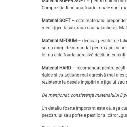
Material SUPER SOFT
– pentru năluci mici 
Compoziția fiind una foarte moale sunt mai
Material SOFT
– este materialul preponderen
medii (gen lacuri, râuri sau balastiere). Ma
Material MEDIUM
– dedicat peștilor de tal
somn mic). Recomandat pentru ape cu un cur
lor nu este foarte agresivă decât în curenți
Material HARD
– recomandat pentru pești d
rigide și cu acțiune mai agresivă mai ales 
rezistente la desele înțepări ale jigului sau
De menționat, consistența materialului îi po
Un detaliu foarte important este că, așa c
pescarului sau poftele peștilor al căror „g