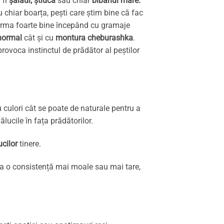
 fi
șalăul, știuca
sau chiar
bibanul mare.
u chiar boarța, pești care știm bine că fac
e arma foarte bine începând cu gramaje
normal
cât și cu
montura cheburashka
.
rovoca instinctul de prădător al peștilor
 culori cât se poate de naturale pentru a
lucile în fața prădătorilor.
ucilor
tinere.
da o consistență mai moale sau mai tare,