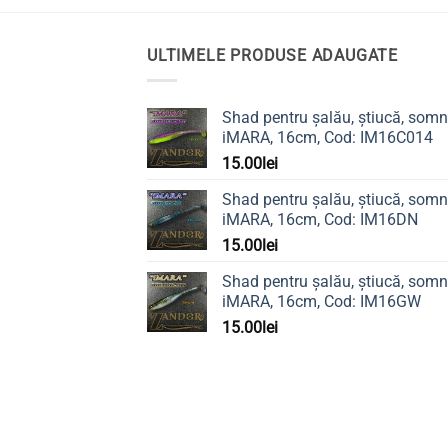
are
mai
ULTIMELE PRODUSE ADAUGATE
multe
variați
Opțiu
Shad pentru șalău, știucă, somn
pot
iMARA, 16cm, Cod: IM16C014
fi
15.00
lei
alese
în
Shad pentru șalău, știucă, somn
pagin
iMARA, 16cm, Cod: IM16DN
produ
15.00
lei
Shad pentru șalău, știucă, somn
iMARA, 16cm, Cod: IM16GW
15.00
lei