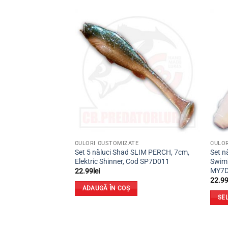
Adaugă
Adaugă
la
la
favorite
favorite
E
CULORI CUSTOMIZATE
CULOR
ait-Shad pentru
Set 5 năluci Shad SLIM PERCH, 7cm,
Set n
ă, somn, HK8, 8cm,
Elektric Shinner, Cod SP7D011
Swimb
K8D009
MY7D
22.99
lei
22.9
ADAUGĂ ÎN COȘ
SE
Acest
prod