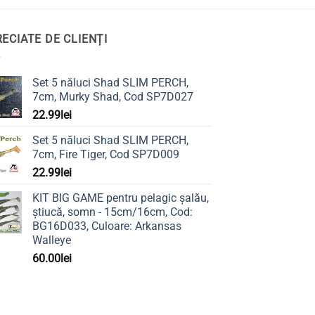
ECIATE DE CLIENȚI
Set 5 năluci Shad SLIM PERCH,
7cm, Murky Shad, Cod SP7D027
22.99
lei
Set 5 năluci Shad SLIM PERCH,
7cm, Fire Tiger, Cod SP7D009
22.99
lei
KIT BIG GAME pentru pelagic șalău,
știucă, somn - 15cm/16cm, Cod:
BG16D033, Culoare: Arkansas
Walleye
60.00
lei