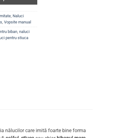
imitate
,
Naluci
ts
,
Vopsite manual
ntru biban
,
naluci
uci pentru stiuca
ia nălucilor care imită foarte bine forma