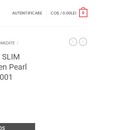
0
AUTENTIFICARE
COȘ /
0.00
LEI
OMIZATE
/
d SLIM
en Pearl
L001
M PERCH, 7cm, Green Pearl Head, Cod SP7EL001
OȘ