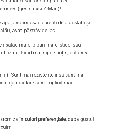
ești apatici sau anotimpuri reci.
stomeri (gen năluci Z-Man)!
de apă, anotimp sau curenți de apă slabi și
alău, avat, păstrăv de lac.
gen șalău mare, biban mare, știuci sau
ilizare. Fiind mai rigide puțin, acțiunea
mni). Sunt mai rezistente însă sunt mai
stență mai tare sunt implicit mai
customiza în
culori preferențiale
, după gustul
scuim.