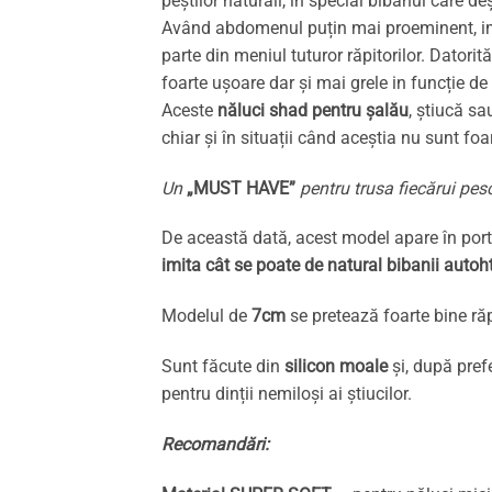
peștilor naturali, în special bibanul care d
Având abdomenul puțin mai proeminent, imită 
parte din meniul tuturor răpitorilor. Dator
foarte ușoare dar și mai grele in funcție 
Aceste
năluci shad pentru șalău
, știucă sa
chiar și în situații când aceștia nu sunt fo
Un
„MUST HAVE”
pentru trusa fiecărui pesc
De această dată, acest model apare în porto
imita cât se poate de natural bibanii autoh
Modelul de
7cm
se pretează foarte bine răp
Sunt făcute din
silicon moale
și, după pref
pentru dinții nemiloși ai știucilor.
Recomandări: