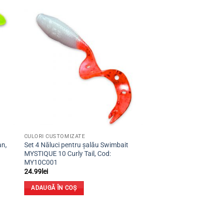
ugă
Adaugă
la
ite
favorite
CULORI CUSTOMIZATE
an,
Set 4 Năluci pentru șalău Swimbait
MYSTIQUE 10 Curly Tail, Cod:
MY10C001
24.99
lei
ADAUGĂ ÎN COȘ