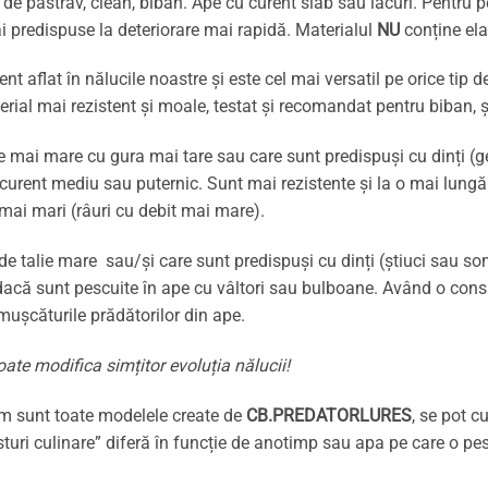
de păstrăv, clean, biban. Ape cu curent slab sau lacuri. Pentru p
 predispuse la deteriorare mai rapidă. Materialul
NU
conține ela
t aflat în nălucile noastre și este cel mai versatil pe orice tip 
terial mai rezistent și moale, testat și recomandat pentru biban, ș
ie mai mare cu gura mai tare sau care sunt predispuși cu dinți (
ent mediu sau puternic. Sunt mai rezistente și la o mai lungă ut
 mai mari (râuri cu debit mai mare).
e talie mare sau/și care sunt predispuși cu dinți (știuci sau so
dacă sunt pescuite în ape cu vâltori sau bulboane. Având o consi
 mușcăturile prădătorilor din ape.
ate modifica simțitor evoluția nălucii!
um sunt toate modelele create de
CB.PREDATORLURES
, se pot 
usturi culinare” diferă în funcție de anotimp sau apa pe care o pe