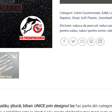
Categorii:
Culori Customizate
,
Ediții L
Rapitori
,
Shad
,
Soft Plastic
,
Swimbai
Etichete:
naluca de pescuit
,
naluci pe
pentru salau
,
naluci pentru somn
,
nal
șalău, știucă, biban
UNICE prin designul lor,
fac parte din categor