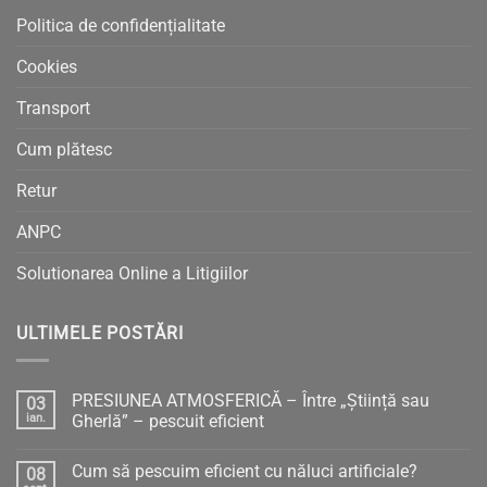
Politica de confidențialitate
Cookies
Transport
Cum plătesc
Retur
ANPC
Solutionarea Online a Litigiilor
ULTIMELE POSTĂRI
PRESIUNEA ATMOSFERICĂ – Între „Știință sau
03
ian.
Gherlă” – pescuit eficient
Niciun
comentariu
Cum să pescuim eficient cu năluci artificiale?
08
la
PRESIUNEA