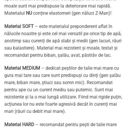
moale sunt mai predispuse la deteriorare mai rapidă.
Materialul
NU
conține elastomeri (gen năluci Z-Man)!
Material SOFT
– este materialul preponderent aflat în
nălucile noastre și este cel mai versatil pe orice tip de apă,
anotimp sau curenți de apă slabi și medii (gen lacuri, râuri
sau balastiere). Material mai rezistent și moale, testat și
recomandat pentru biban, șalău, avat, păstrăv de lac.
Material MEDIUM
– dedicat peștilor de talie mai mare cu
gura mai tare sau care sunt predispuși cu dinți (gen șalău
mare, biban mare, știuci sau somn mic). Recomandat
pentru ape cu un curent mediu sau puternic. Sunt mai
rezistente și la o mai lungă utilizare. Fiind mai rigide puțin,
acțiunea lor nu este foarte agresivă decât în curenți mai
mari (râuri cu debit mai mare).
Material HARD
– recomandat pentru pești de talie mare