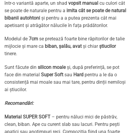
într-o variantă aparte, un shad
vopsit manual
cu culori cât
se poate de naturale pentru a
imita cât se poate de natural
bibanii autohtoni
și pentru a a putea prezenta cât mai
apetisant și atrăgător nălucile în fața prădătorilor.
Modelul de
7cm
se pretează foarte bine răpitorilor de talie
mijlocie și mare ca
biban, șalău, avat
și chiar
știucilor
tinere.
Sunt făcute din
silicon moale
și, după preferință, se pot
face din material
Super Soft
sau
Hard
pentru a le da o
consistență mai moale sau mai tare, pentru dinții nemiloși
ai știucilor.
Recomandări:
Material SUPER SOFT
– pentru năluci mici de păstrăv,
clean, biban. Ape cu curent slab sau lacuri. Pentru pești
apatici sau anotimpuri reci. Compoziția fiind una foarte