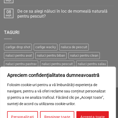
sept.
Niciun
ATMOSFERICĂ
comentariu
–
la
Între
De ce sa alegi năluci în loc de momeală naturală
08
Cum
„Știință
să
sept.
pentru pescuit?
sau
pescuim
Gherlă”
Niciun
eficient
–
comentariu
cu
pescuit
la
năluci
eficient
TAGURI
De
artificiale?
ce
sa
alegi
năluci
carlige drop shot
carlige wacky
naluca de pescuit
în
loc
naluci pentru avat
naluci pentru biban
naluci pentru clean
de
momeală
naturală
naluci pentru pastrav
naluci pentru pescuit
naluci pentru salau
pentru
pescuit?
naluci pentru somn
naluci pentru stiuca
Apreciem confidențialitatea dumneavoastră
Folosim cookie-uri pentru a vă îmbunătăți experiența de
navigare, pentru a vă oferi reclame sau conținut personalizat
Visa
MasterCard
Cash
Made with LOVE by
Brand-it.
și pentru a ne analiza traficul. Făcând clic pe „Accept toate”,
On
sunteți de acord cu utilizarea cookie-urilor.
POLITICA DE CONFIDENȚIALITATE
COOKIES
TRANSPORT
Delivery
CUM PLĂTESC
RETUR
ANPC
SOLUTIONAREA ONLINE A LITIGIILOR
Personalizați
Respinge toate
Accepta toate