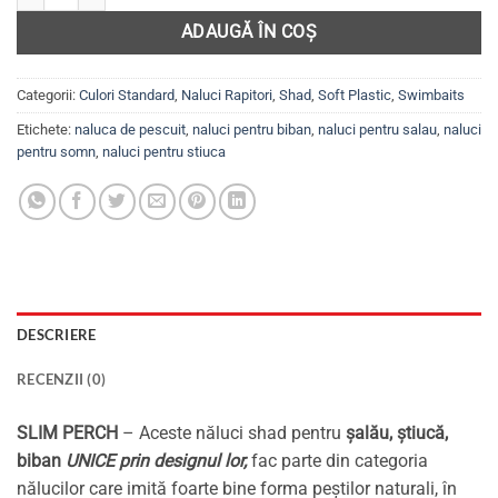
ADAUGĂ ÎN COȘ
Categorii:
Culori Standard
,
Naluci Rapitori
,
Shad
,
Soft Plastic
,
Swimbaits
Etichete:
naluca de pescuit
,
naluci pentru biban
,
naluci pentru salau
,
naluci
pentru somn
,
naluci pentru stiuca
DESCRIERE
RECENZII (0)
SLIM PERCH
– Aceste năluci shad pentru
șalău, știucă,
biban
UNICE prin designul lor,
fac parte din categoria
nălucilor care imită foarte bine forma peștilor naturali, în