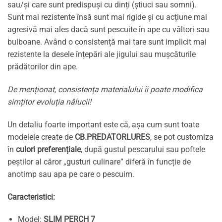
sau/și care sunt predispuși cu dinți (știuci sau somni).
Sunt mai rezistente însă sunt mai rigide și cu acțiune mai
agresivă mai ales dacă sunt pescuite în ape cu vâltori sau
bulboane. Având o consistență mai tare sunt implicit mai
rezistente la desele înțepări ale jigului sau mușcăturile
prădătorilor din ape.
De menționat, consistența materialului îi poate modifica
simțitor evoluția nălucii!
Un detaliu foarte important este că, așa cum sunt toate
modelele create de
CB.PREDATORLURES
, se pot customiza
în
culori preferențiale
, după gustul pescarului sau poftele
peștilor al căror „gusturi culinare” diferă în funcție de
anotimp sau apa pe care o pescuim.
Caracteristici:
Model:
SLIM PERCH 7