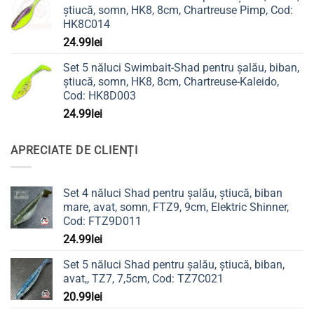
știucă, somn, HK8, 8cm, Chartreuse Pimp, Cod:
HK8C014
24.99
lei
Set 5 năluci Swimbait-Shad pentru șalău, biban,
știucă, somn, HK8, 8cm, Chartreuse-Kaleido,
Cod: HK8D003
24.99
lei
APRECIATE DE CLIENȚI
Set 4 năluci Shad pentru șalău, știucă, biban
mare, avat, somn, FTZ9, 9cm, Elektric Shinner,
Cod: FTZ9D011
24.99
lei
Set 5 năluci Shad pentru șalău, știucă, biban,
avat,, TZ7, 7,5cm, Cod: TZ7C021
20.99
lei