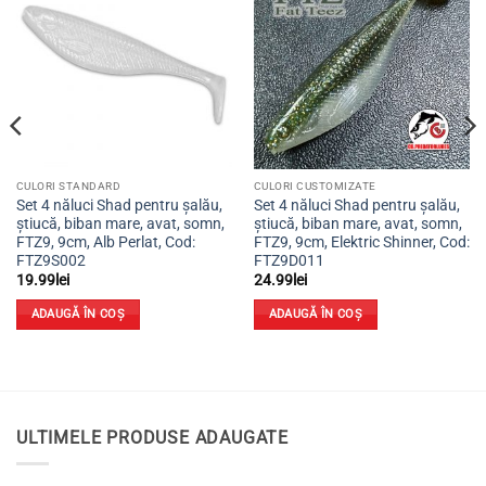
Adaugă
Adaugă
la
la
favorite
favorite
CULORI STANDARD
CULORI CUSTOMIZATE
Set 4 năluci Shad pentru șalău,
Set 4 năluci Shad pentru șalău,
știucă, biban mare, avat, somn,
știucă, biban mare, avat, somn,
FTZ9, 9cm, Alb Perlat, Cod:
FTZ9, 9cm, Elektric Shinner, Cod:
FTZ9S002
FTZ9D011
19.99
lei
24.99
lei
ADAUGĂ ÎN COȘ
ADAUGĂ ÎN COȘ
ULTIMELE PRODUSE ADAUGATE