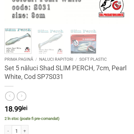
PRIMA PAGINĂ
/
NALUCI RAPITORI
/
SOFT PLASTIC
Set 5 năluci Shad SLIM PERCH, 7cm, Pearl
White, Cod SP7S031
18.99
lei
2 în stoc (poate fi pre-comandat)
Cantitate Set 5 năluci Shad SLIM PERCH, 7cm, Pearl White, Cod SP7S