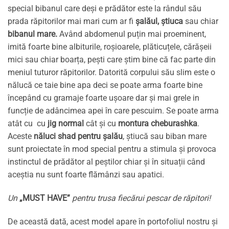
special bibanul care deși e prădător este la rândul său
prada răpitorilor mai mari cum ar fi
șalăul, știuca
sau chiar
bibanul mare.
Având abdomenul puțin mai proeminent,
imită foarte bine albiturile, roșioarele, plăticuțele, cărășeii
mici sau chiar boarța, pești care știm bine că fac parte din
meniul tuturor răpitorilor. Datorită corpului său slim este o
nălucă ce taie bine apa deci se poate arma foarte bine
începând cu gramaje foarte ușoare dar și mai grele in
funcție de adâncimea apei în care pescuim. Se poate arma
atât cu cu
jig normal
cât și cu
montura cheburashka
.
Aceste
năluci shad pentru șalău
, știucă sau biban mare
sunt proiectate în mod special pentru a stimula și provoca
instinctul de prădător al peștilor chiar și în situații când
aceștia nu sunt foarte flămânzi sau apatici.
Un
„MUST HAVE”
pentru trusa fiecărui pescar de răpitori!
De această dată, acest model apare în portofoliul nostru și