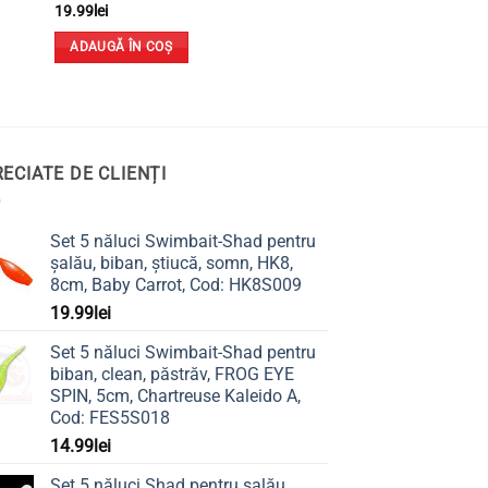
19.99
lei
ADAUGĂ ÎN COȘ
ECIATE DE CLIENȚI
Set 5 năluci Swimbait-Shad pentru
șalău, biban, știucă, somn, HK8,
8cm, Baby Carrot, Cod: HK8S009
19.99
lei
Set 5 năluci Swimbait-Shad pentru
biban, clean, păstrăv, FROG EYE
SPIN, 5cm, Chartreuse Kaleido A,
Cod: FES5S018
14.99
lei
Set 5 năluci Shad pentru șalău,