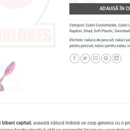
ADAUGĂ ÎN C
Categorii:
Culori Customizate
,
Culori
Rapitori
,
Shad
,
Soft Plastic
,
Swimbai
Etichete:
naluca de pescuit
,
naluci pe
pentru pescuit
,
naluci pentru salau
,
n
i
bibani capitali
, această nălucă îmbină un corp generos cu o prel