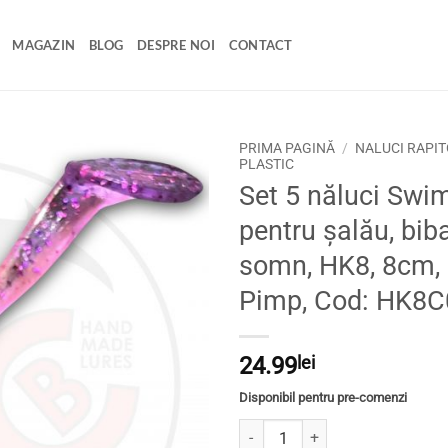
MAGAZIN
BLOG
DESPRE NOI
CONTACT
PRIMA PAGINĂ
/
NALUCI RAPIT
PLASTIC
Set 5 năluci Swi
Adaugă
la
pentru șalău, biba
favorite
somn, HK8, 8cm, 
Pimp, Cod: HK8
24.99
lei
Disponibil pentru pre-comenzi
Cantitate Set 5 năluci Swimbait-S