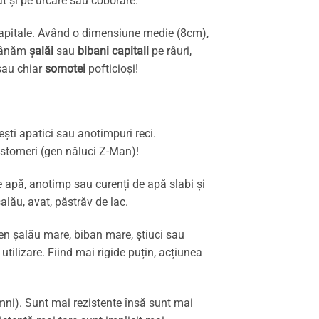
ât și pe urcare sau coborâre.
 capitale. Având o dimensiune medie (8cm),
 vânăm
șalăi
sau
bibani capitali
pe râuri,
 sau chiar
somotei
pofticioși!
ești apatici sau anotimpuri reci.
stomeri (gen năluci Z-Man)!
de apă, anotimp sau curenți de apă slabi și
alău, avat, păstrăv de lac.
gen șalău mare, biban mare, știuci sau
ilizare. Fiind mai rigide puțin, acțiunea
mni). Sunt mai rezistente însă sunt mai