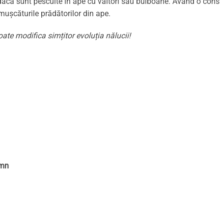
dacă sunt pescuite în ape cu vâltori sau bulboane. Având o consi
 mușcăturile prădătorilor din ape.
ate modifica simțitor evoluția nălucii!
omn