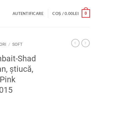
0
AUTENTIFICARE
COȘ /
0.00
LEI
ORI
/
SOFT
mbait-Shad
n, știucă,
Pink
C015
had pentru șalău, biban, știucă, somn, HK8, 8cm, Pink Pimp, Cod: HK8C0