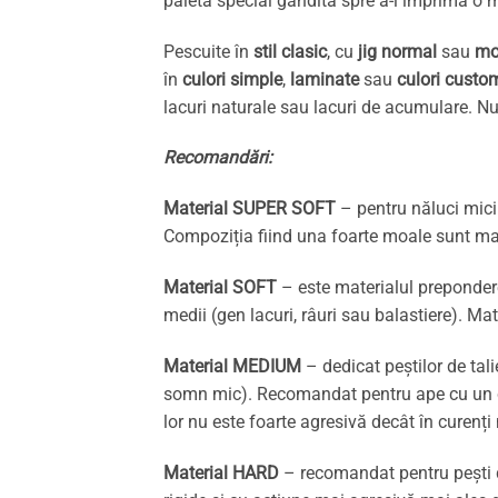
paletă special gândită spre a-i imprima o m
Pescuite în
stil clasic
, cu
jig normal
sau
mo
în
culori simple
,
laminate
sau
culori custo
lacuri naturale sau lacuri de acumulare. Nu 
Recomandări:
Material SUPER SOFT
– pentru năluci mici 
Compoziția fiind una foarte moale sunt mai
Material SOFT
– este materialul preponderen
medii (gen lacuri, râuri sau balastiere). Ma
Material MEDIUM
– dedicat peștilor de tal
somn mic). Recomandat pentru ape cu un cur
lor nu este foarte agresivă decât în curenți
Material HARD
– recomandat pentru pești d