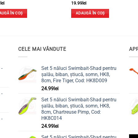
9
lei
19.99
lei
AUGĂ ÎN COȘ
ADAUGĂ ÎN COȘ
CELE MAI VÂNDUTE
APR
 -
Set 5 năluci Swimbait-Shad pentru
șalău, biban, știucă, somn, HK8,
8cm, Fire Tiger, Cod: HK8D009
24.99
lei
 -
Set 5 năluci Swimbait-Shad pentru
șalău, biban, știucă, somn, HK8,
8cm, Chartreuse Pimp, Cod:
HK8C014
 -
24.99
lei
Set 5 năluci Swimbait-Shad pentru