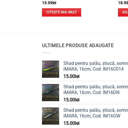
19.99
lei
18.9
T
CITEȘTE MAI MULT
AD
ULTIMELE PRODUSE ADAUGATE
Shad pentru șalău, știucă, somn
iMARA, 16cm, Cod: IM16C014
15.00
lei
Shad pentru șalău, știucă, somn
iMARA, 16cm, Cod: IM16DN
15.00
lei
Shad pentru șalău, știucă, somn
iMARA, 16cm, Cod: IM16GW
15.00
lei