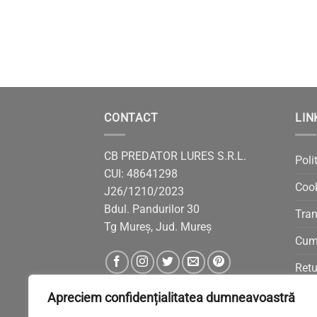
CONTACT
LIN
CB PREDATOR LURES S.R.L.
Poli
CUI: 48641298
Coo
J26/1210/2023
Bdul. Pandurilor 30
Tran
Tg Mureș, Jud. Mureș
Cum
Retu
ANP
Apreciem confidențialitatea dumneavoastră