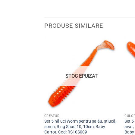
PRODUSE SIMILARE
Adaugă
Adaugă
la
la
favorite
favorite
EPUIZAT
STOC EPUIZAT
E
CREATURI
CULO
entru șalău, biban,
Set 5 năluci Worm pentru șalău, știucă,
Set 5
 Dark Kaleido, Cod:
somn, Ring Shad 10, 10cm, Baby
avat,
Carrot, Cod: RS10S009
Baby 