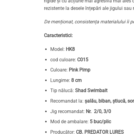
rigide și cu acțiune mai agresivă mai ales 
rezistente la desele înțepări ale jigului sau
De menționat, consistența materialului îi po
Caracteristici:
Model:
HK8
cod culoare:
C015
Culoare:
Pink Pimp
Lungime:
8 cm
Tip nălucă:
Shad Swimbait
Recomandat la:
șalău, biban, știucă, s
Jig recomandat:
Nr. 2/0, 3/0
Mod de ambalare:
5 buc/plic
Producător:
CB. PREDATOR LURES