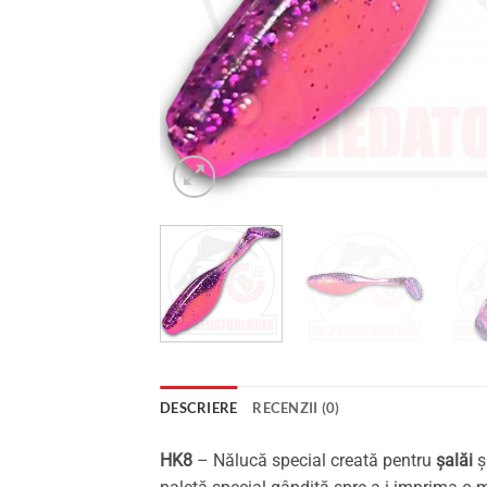
DESCRIERE
RECENZII (0)
HK8
– Nălucă special creată pentru
șalăi
ș