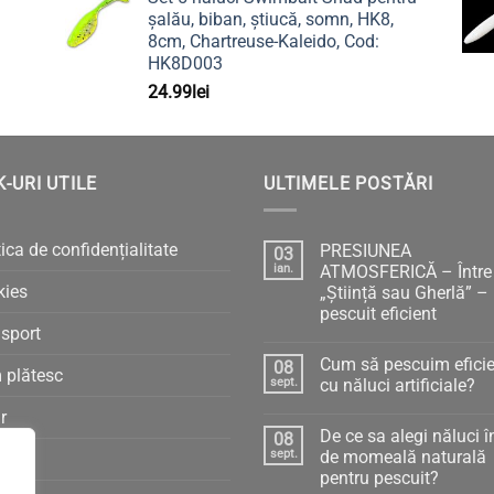
șalău, biban, știucă, somn, HK8,
8cm, Chartreuse-Kaleido, Cod:
HK8D003
24.99
lei
K-URI UTILE
ULTIMELE POSTĂRI
tica de confidențialitate
PRESIUNEA
03
ian.
ATMOSFERICĂ – Între
kies
„Știință sau Gherlă” –
pescuit eficient
sport
Niciun
comentariu
Cum să pescuim eficie
08
la
 plătesc
PRESIUNEA
sept.
cu năluci artificiale?
ATMOSFERICĂ
–
Niciun
r
Între
comentariu
De ce sa alegi năluci î
08
„Știință
la
sau
Cum
sept.
de momeală naturală
C
Gherlă”
să
pentru pescuit?
–
pescuim
pescuit
eficient