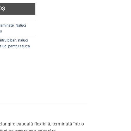
OȘ
 Laminate
,
Naluci
ts
ntru biban
,
naluci
aluci pentru stiuca
ungire caudală flexibilă, terminată într-o