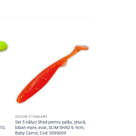
ugă
Adaugă
la
ite
favorite
CULORI STANDARD
Set 5 năluci Shad pentru șalău, știucă,
10,
biban mare, avat, SLIM SHAD 9, 9cm,
Baby Carrot, Cod: SS9S009