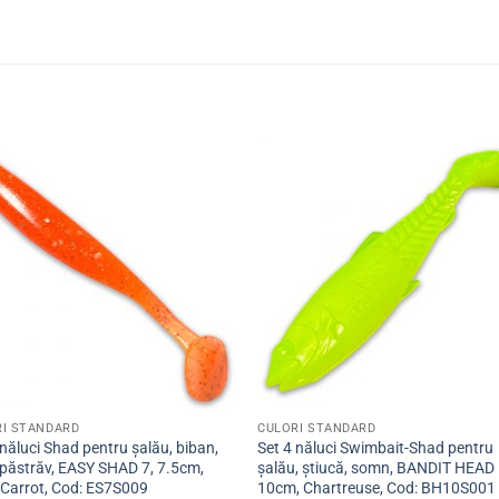
Adaugă
Ada
la
la
favorite
favor
RI STANDARD
CULORI STANDARD
 năluci Shad pentru șalău, biban,
Set 4 năluci Swimbait-Shad pentru
 păstrăv, EASY SHAD 7, 7.5cm,
șalău, știucă, somn, BANDIT HEAD 
Carrot, Cod: ES7S009
10cm, Chartreuse, Cod: BH10S001