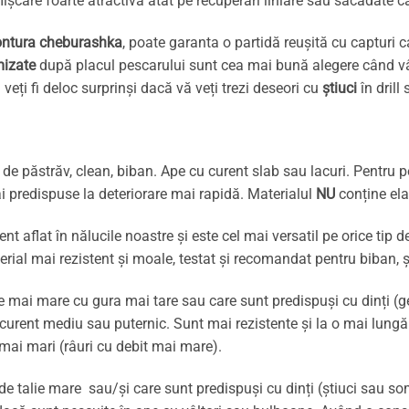
ișcare foarte atractivă atât pe recuperări liniare sau sacadate c
ntura cheburashka
, poate garanta o partidă reușită cu capturi
mizate
după placul pescarului sunt cea mai bună alegere când
veți fi deloc surprinși dacă vă veți trezi deseori cu
știuci
în drill
de păstrăv, clean, biban. Ape cu curent slab sau lacuri. Pentru p
 predispuse la deteriorare mai rapidă. Materialul
NU
conține ela
t aflat în nălucile noastre și este cel mai versatil pe orice tip 
terial mai rezistent și moale, testat și recomandat pentru biban, ș
ie mai mare cu gura mai tare sau care sunt predispuși cu dinți (
ent mediu sau puternic. Sunt mai rezistente și la o mai lungă ut
 mai mari (râuri cu debit mai mare).
e talie mare sau/și care sunt predispuși cu dinți (știuci sau so