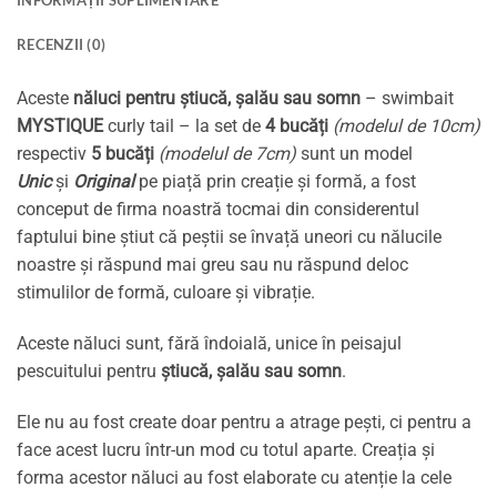
INFORMAȚII SUPLIMENTARE
RECENZII (0)
Aceste
năluci pentru știucă, șalău sau somn
– swimbait
MYSTIQUE
curly tail – la set de
4 bucăți
(modelul de 10cm)
respectiv
5 bucăți
(modelul de 7cm)
sunt un model
Unic
și
Original
pe piață prin creație și formă, a fost
conceput de firma noastră tocmai din considerentul
faptului bine știut că peștii se învață uneori cu nălucile
noastre și răspund mai greu sau nu răspund deloc
stimulilor de formă, culoare și vibrație.
Aceste năluci sunt, fără îndoială, unice în peisajul
pescuitului pentru
știucă, șalău sau somn
.
Ele nu au fost create doar pentru a atrage pești, ci pentru a
face acest lucru într-un mod cu totul aparte. Creația și
forma acestor năluci au fost elaborate cu atenție la cele