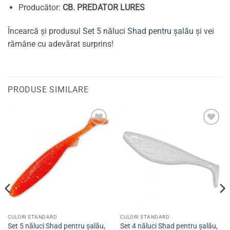
Producător:
CB. PREDATOR LURES
Încearcă și produsul
Set 5 năluci Shad pentru șalău
și vei
rămâne cu adevărat surprins!
PRODUSE SIMILARE
Adaugă
Adaugă
la
la
favorite
favorite
CULORI STANDARD
CULORI STANDARD
Set 5 năluci Shad pentru șalău,
Set 4 năluci Shad pentru șalău,