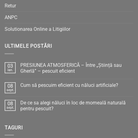
Retur
ANPC
Solutionarea Online a Litigiilor
ULTIMELE POSTĂRI
PRESIUNEA ATMOSFERICĂ – Între „Știință sau
03
ian.
Gherlă” – pescuit eficient
Niciun
comentariu
Cum să pescuim eficient cu năluci artificiale?
08
la
PRESIUNEA
sept.
Niciun
ATMOSFERICĂ
comentariu
–
la
Între
De ce sa alegi năluci în loc de momeală naturală
08
Cum
„Știință
să
sept.
pentru pescuit?
sau
pescuim
Gherlă”
Niciun
eficient
–
comentariu
cu
pescuit
la
năluci
eficient
TAGURI
De
artificiale?
ce
sa