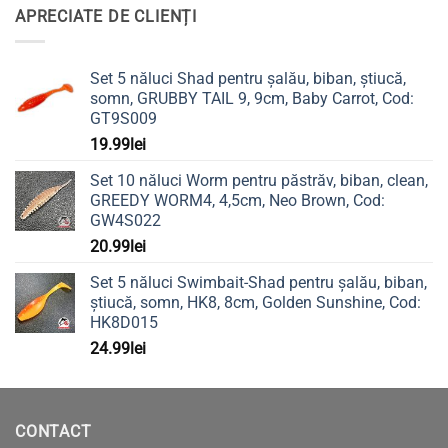
APRECIATE DE CLIENȚI
Set 5 năluci Shad pentru șalău, biban, știucă,
somn, GRUBBY TAIL 9, 9cm, Baby Carrot, Cod:
GT9S009
19.99
lei
Set 10 năluci Worm pentru păstrăv, biban, clean,
GREEDY WORM4, 4,5cm, Neo Brown, Cod:
GW4S022
20.99
lei
Set 5 năluci Swimbait-Shad pentru șalău, biban,
știucă, somn, HK8, 8cm, Golden Sunshine, Cod:
HK8D015
24.99
lei
CONTACT