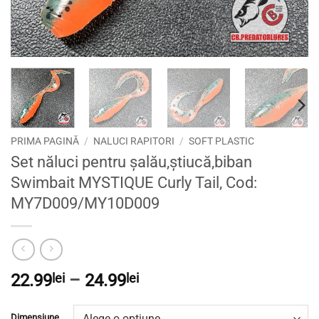
PRIMA PAGINĂ
/
NALUCI RAPITORI
/
SOFT PLASTIC
Set năluci pentru șalău,știucă,biban
Swimbait MYSTIQUE Curly Tail, Cod:
MY7D009/MY10D009
Interval
22.99
lei
–
24.99
lei
de
prețuri:
Dimensiune