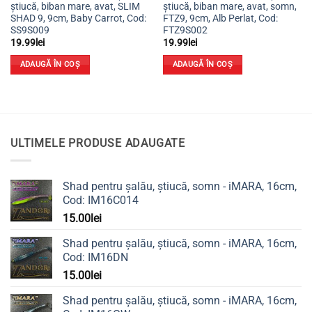
știucă, biban mare, avat, SLIM
știucă, biban mare, avat, somn,
SHAD 9, 9cm, Baby Carrot, Cod:
FTZ9, 9cm, Alb Perlat, Cod:
SS9S009
FTZ9S002
19.99
lei
19.99
lei
ADAUGĂ ÎN COȘ
ADAUGĂ ÎN COȘ
ULTIMELE PRODUSE ADAUGATE
Shad pentru șalău, știucă, somn - iMARA, 16cm,
Cod: IM16C014
15.00
lei
Shad pentru șalău, știucă, somn - iMARA, 16cm,
Cod: IM16DN
15.00
lei
Shad pentru șalău, știucă, somn - iMARA, 16cm,