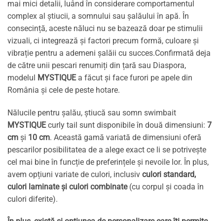
mai mici detalii, luând în considerare comportamentul
complex al știucii, a somnului sau șalăului în apă. În
consecință, aceste năluci nu se bazează doar pe stimulii
vizuali, ci integrează și factori precum formă, culoare și
vibrație pentru a ademeni șalăii cu succes.Confirmată deja
de către unii pescari renumiți din țară sau Diaspora,
modelul
MYSTIQUE
a făcut și face furori pe apele din
România și cele de peste hotare.
Nălucile pentru șalău, știucă sau somn swimbait
MYSTIQUE
curly tail sunt disponibile în două dimensiuni:
7
cm
și
10 cm
. Această gamă variată de dimensiuni oferă
pescarilor posibilitatea de a alege exact ce li se potrivește
cel mai bine în funcție de preferințele și nevoile lor. În plus,
avem opțiuni variate de culori, inclusiv
culori standard,
culori laminate și culori combinate
(cu corpul și coada în
culori diferite).