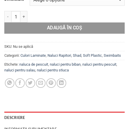
22.99lei
până
Cantitate Set năluci pentru șalău,știucă,biban Swimbait MYSTIQUE C
la
24.99lei
ADAUGĂ ÎN COȘ
SKU:
Nu se aplică
Categorii:
Culori Laminate
,
Naluci Rapitori
,
Shad
,
Soft Plastic
,
Swimbaits
Etichete:
naluca de pescuit
,
naluci pentru biban
,
naluci pentru pescuit
,
naluci pentru salau
,
naluci pentru stiuca
DESCRIERE