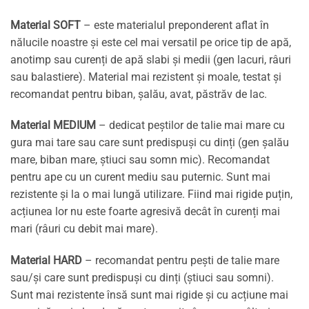
Material SOFT
– este materialul preponderent aflat în
nălucile noastre și este cel mai versatil pe orice tip de apă,
anotimp sau curenți de apă slabi și medii (gen lacuri, râuri
sau balastiere). Material mai rezistent și moale, testat și
recomandat pentru biban, șalău, avat, păstrăv de lac.
Material MEDIUM
– dedicat peștilor de talie mai mare cu
gura mai tare sau care sunt predispuși cu dinți (gen șalău
mare, biban mare, știuci sau somn mic). Recomandat
pentru ape cu un curent mediu sau puternic. Sunt mai
rezistente și la o mai lungă utilizare. Fiind mai rigide puțin,
acțiunea lor nu este foarte agresivă decât în curenți mai
mari (râuri cu debit mai mare).
Material HARD
– recomandat pentru pești de talie mare
sau/și care sunt predispuși cu dinți (știuci sau somni).
Sunt mai rezistente însă sunt mai rigide și cu acțiune mai