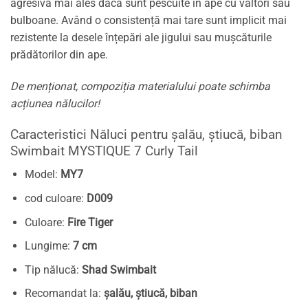
agresivă mai ales dacă sunt pescuite în ape cu vâltori sau
bulboane. Având o consistență mai tare sunt implicit mai
rezistente la desele înțepări ale jigului sau mușcăturile
prădătorilor din ape.
De menționat, compoziția materialului poate schimba
acțiunea nălucilor!
Caracteristici Năluci pentru șalău, știucă, biban
Swimbait MYSTIQUE 7 Curly Tail
Model:
MY7
cod culoare:
D009
Culoare:
Fire Tiger
Lungime:
7 cm
Tip nălucă:
Shad Swimbait
Recomandat la:
șalău, știucă, biban