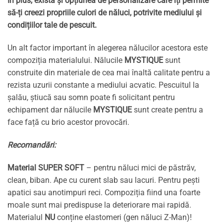
În plus, există și opțiunea de personalizare care îți permite
să-ți creezi propriile culori de năluci, potrivite mediului și
condițiilor tale de pescuit.
Un alt factor important în alegerea nălucilor acestora este
compoziția materialului. Nălucile
MYSTIQUE
sunt
construite din materiale de cea mai înaltă calitate pentru a
rezista uzurii constante a mediului acvatic. Pescuitul la
șalău, știucă sau somn poate fi solicitant pentru
echipament dar nălucile
MYSTIQUE
sunt create pentru a
face față cu brio acestor provocări.
Recomandări:
Material SUPER SOFT
– pentru năluci mici de păstrăv,
clean, biban. Ape cu curent slab sau lacuri. Pentru pești
apatici sau anotimpuri reci. Compoziția fiind una foarte
moale sunt mai predispuse la deteriorare mai rapidă.
Materialul
NU
conține elastomeri (gen năluci Z-Man)!