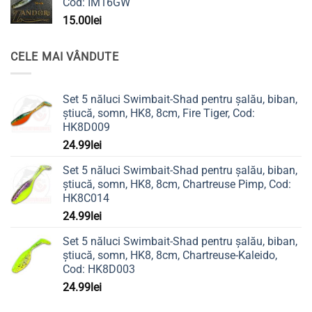
Cod: IM16GW
15.00
lei
CELE MAI VÂNDUTE
Set 5 năluci Swimbait-Shad pentru șalău, biban,
știucă, somn, HK8, 8cm, Fire Tiger, Cod:
HK8D009
24.99
lei
Set 5 năluci Swimbait-Shad pentru șalău, biban,
știucă, somn, HK8, 8cm, Chartreuse Pimp, Cod:
HK8C014
24.99
lei
Set 5 năluci Swimbait-Shad pentru șalău, biban,
știucă, somn, HK8, 8cm, Chartreuse-Kaleido,
Cod: HK8D003
24.99
lei