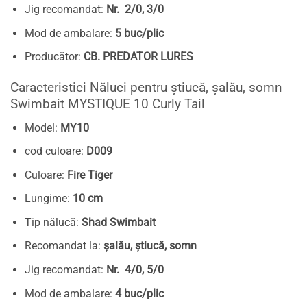
Jig recomandat:
Nr. 2/0, 3/0
Mod de ambalare:
5 buc/plic
Producător:
CB. PREDATOR LURES
Caracteristici Năluci pentru știucă, șalău, somn
Swimbait MYSTIQUE 10 Curly Tail
Model:
MY10
cod culoare:
D009
Culoare:
Fire Tiger
Lungime:
10 cm
Tip nălucă:
Shad Swimbait
Recomandat la:
șalău, știucă, somn
Jig recomandat:
Nr. 4/0, 5/0
Mod de ambalare:
4 buc/plic