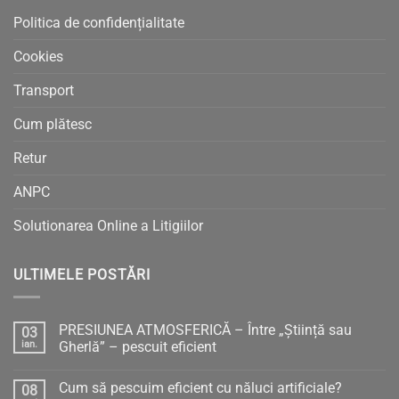
Politica de confidențialitate
Cookies
Transport
Cum plătesc
Retur
ANPC
Solutionarea Online a Litigiilor
ULTIMELE POSTĂRI
PRESIUNEA ATMOSFERICĂ – Între „Știință sau
03
ian.
Gherlă” – pescuit eficient
Niciun
comentariu
Cum să pescuim eficient cu năluci artificiale?
08
la