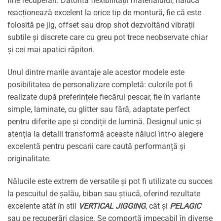
fine recuperări. Datorită flexibilității materialului, năluca
reacționează excelent la orice tip de montură, fie că este
folosită pe jig, offset sau drop shot dezvoltând vibrații
subtile și discrete care cu greu pot trece neobservate chiar
și cei mai apatici răpitori.
Unul dintre marile avantaje ale acestor modele este
posibilitatea de personalizare completă: culorile pot fi
realizate după preferințele fiecărui pescar, fie în variante
simple, laminate, cu glitter sau fără, adaptate perfect
pentru diferite ape și condiții de lumină. Designul unic și
atenția la detalii transformă aceaste năluci într-o alegere
excelentă pentru pescarii care caută performanță și
originalitate.
Nălucile este extrem de versatile și pot fi utilizate cu succes
la pescuitul de șalău, biban sau știucă, oferind rezultate
excelente atât în stil
VERTICAL JIGGING
, cât și
PELAGIC
sau pe recuperări clasice. Se comportă impecabil în diverse