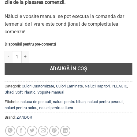
zile de la plasarea comenzii.
Nălucile vopsite manual se pot executa la comandă dar
termenul de livrare este condiționat de complexitatea
comenzii!
Disponibil pentru pre-comenzi
Cantitate SPIN TEEZER/STING TEEZER, Set năluci pentru biban, șalău
ADAUGĂ ÎN COȘ
Categorii:
Culori Customizate
,
Culori Laminate
,
Naluci Rapitori
,
PELAGIC
,
Shad
,
Soft Plastic
,
Vopsite manual
Etichete:
naluca de pescuit
,
naluci pentru biban
,
naluci pentru pescuit
,
naluci pentru salau
,
naluci pentru stiuca
Brand:
ZANDOR