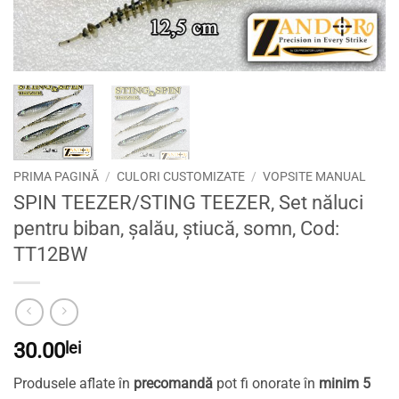
PRIMA PAGINĂ
/
CULORI CUSTOMIZATE
/
VOPSITE MANUAL
SPIN TEEZER/STING TEEZER, Set năluci
pentru biban, șalău, știucă, somn, Cod:
TT12BW
30.00
lei
Produsele aflate în
precomandă
pot fi onorate în
minim 5