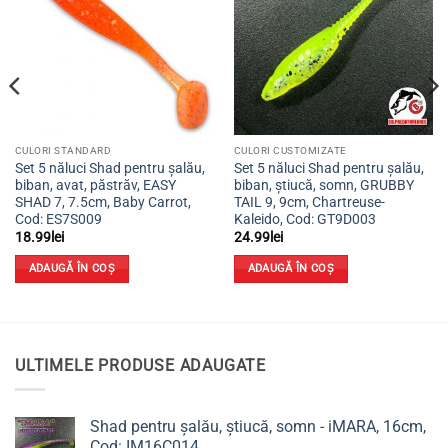
favorite
favorite
CULORI STANDARD
CULORI CUSTOMIZATE
Set 5 năluci Shad pentru șalău,
Set 5 năluci Shad pentru șalău,
biban, avat, păstrăv, EASY
biban, știucă, somn, GRUBBY
SHAD 7, 7.5cm, Baby Carrot,
TAIL 9, 9cm, Chartreuse-
Cod: ES7S009
Kaleido, Cod: GT9D003
18.99
lei
24.99
lei
ADAUGĂ ÎN COȘ
ADAUGĂ ÎN COȘ
ULTIMELE PRODUSE ADAUGATE
Shad pentru șalău, știucă, somn - iMARA, 16cm,
Cod: IM16C014