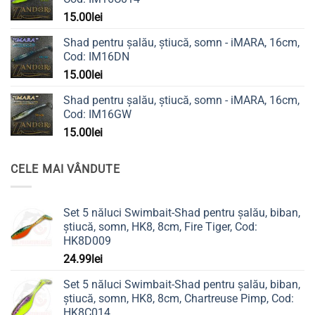
15.00
lei
Shad pentru șalău, știucă, somn - iMARA, 16cm,
Cod: IM16DN
15.00
lei
Shad pentru șalău, știucă, somn - iMARA, 16cm,
Cod: IM16GW
15.00
lei
CELE MAI VÂNDUTE
Set 5 năluci Swimbait-Shad pentru șalău, biban,
știucă, somn, HK8, 8cm, Fire Tiger, Cod:
HK8D009
24.99
lei
Set 5 năluci Swimbait-Shad pentru șalău, biban,
știucă, somn, HK8, 8cm, Chartreuse Pimp, Cod:
HK8C014