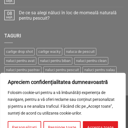
PRESIUNEA
sept.
Niciun
ATMOSFERICĂ
comentariu
–
la
Între
De ce sa alegi năluci în loc de momeală naturală
08
Cum
„Știință
să
sept.
pentru pescuit?
sau
pescuim
Gherlă”
Niciun
eficient
–
comentariu
cu
pescuit
la
năluci
eficient
TAGURI
De
artificiale?
ce
sa
alegi
năluci
carlige drop shot
carlige wacky
naluca de pescuit
în
loc
naluci pentru avat
naluci pentru biban
naluci pentru clean
de
momeală
naturală
naluci pentru pastrav
naluci pentru pescuit
naluci pentru salau
pentru
pescuit?
naluci pentru somn
naluci pentru stiuca
Apreciem confidențialitatea dumneavoastră
Folosim cookie-uri pentru a vă îmbunătăți experiența de
navigare, pentru a vă oferi reclame sau conținut personalizat
Visa
MasterCard
Cash
Made with LOVE by
Brand-it.
și pentru a ne analiza traficul. Făcând clic pe „Accept toate”,
On
sunteți de acord cu utilizarea cookie-urilor.
POLITICA DE CONFIDENȚIALITATE
COOKIES
TRANSPORT
Delivery
CUM PLĂTESC
RETUR
ANPC
SOLUTIONAREA ONLINE A LITIGIILOR
Personalizați
Respinge toate
Accepta toate