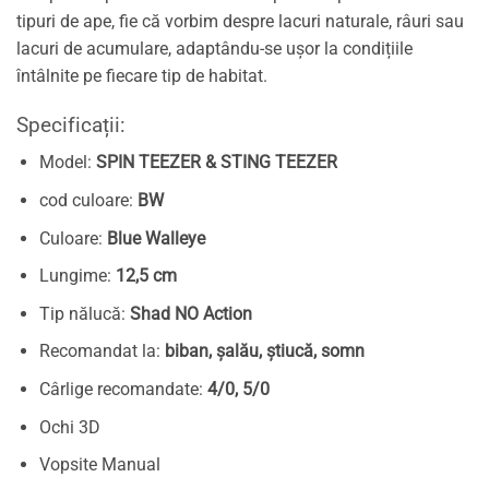
tipuri de ape, fie că vorbim despre lacuri naturale, râuri sau
lacuri de acumulare, adaptându-se ușor la condițiile
întâlnite pe fiecare tip de habitat.
Specificații:
Model:
SPIN TEEZER & STING TEEZER
cod culoare:
BW
Culoare:
Blue Walleye
Lungime:
12,5 cm
Tip nălucă:
Shad NO Action
Recomandat la:
biban, șalău, știucă, somn
Cârlige recomandate:
4/0, 5/0
Ochi 3D
Vopsite Manual