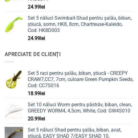
24.99
lei
Set 5 năluci Swimbait-Shad pentru șalău, biban,
știucă, somn, HK8, 8cm, Chartreuse-Kaleido,
Cod: HK8D003
24.99
lei
APRECIATE DE CLIENȚI
Set 5 raci pentru șalău, biban, știucă - CREEPY
CRAW7,CC7, 7cm, culoare Green Pumpkin Seeds,
Cod: CC7S016
18.99
lei
Set 10 năluci Worm pentru păstrăv, biban, clean,
GREEDY WORM4, 4,5cm, White, Cod: GW4S010
20.99
lei
Set 5 năluci Shad pentru șalău, biban, avat,
știucă, EASY SHAD 7/EASY SHAD 10,