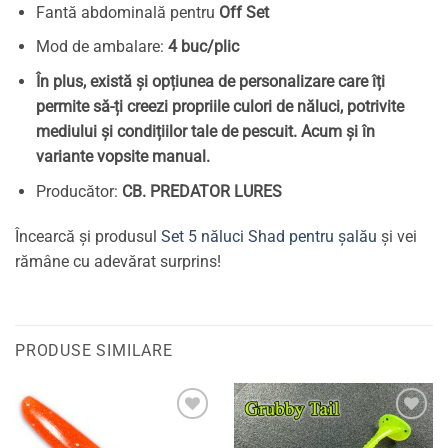
Fantă abdominală pentru
Off Set
Mod de ambalare:
4 buc/plic
În plus, există și opțiunea de personalizare care îți
permite să-ți creezi propriile culori de năluci, potrivite
mediului și condițiilor tale de pescuit. Acum și în
variante vopsite manual.
Producător:
CB. PREDATOR LURES
Încearcă și produsul
Set 5 năluci Shad pentru șalău
și vei
rămâne cu adevărat surprins!
PRODUSE SIMILARE
Adaugă
Adaugă
la
la