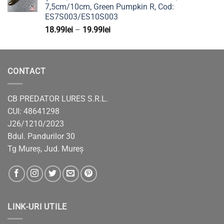
7,5cm/10cm, Green Pumpkin R, Cod:
ES7S003/ES10S003
Interval
18.99
lei
–
19.99
lei
de
prețuri:
18.99lei
CONTACT
până
la
19.99lei
CB PREDATOR LURES S.R.L.
CUI: 48641298
J26/1210/2023
Bdul. Pandurilor 30
Tg Mureș, Jud. Mureș
LINK-URI UTILE