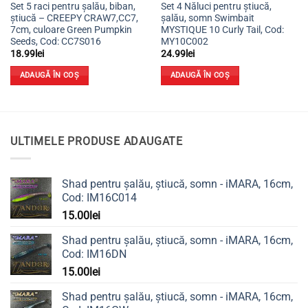
Set 5 raci pentru șalău, biban,
Set 4 Năluci pentru știucă,
știucă – CREEPY CRAW7,CC7,
șalău, somn Swimbait
7cm, culoare Green Pumpkin
MYSTIQUE 10 Curly Tail, Cod:
Seeds, Cod: CC7S016
MY10C002
18.99
lei
24.99
lei
ADAUGĂ ÎN COȘ
ADAUGĂ ÎN COȘ
ULTIMELE PRODUSE ADAUGATE
Shad pentru șalău, știucă, somn - iMARA, 16cm,
Cod: IM16C014
15.00
lei
Shad pentru șalău, știucă, somn - iMARA, 16cm,
Cod: IM16DN
15.00
lei
Shad pentru șalău, știucă, somn - iMARA, 16cm,