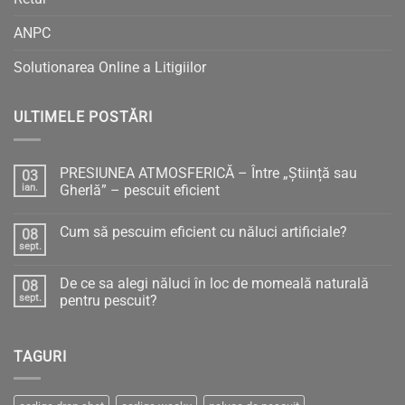
ANPC
Solutionarea Online a Litigiilor
ULTIMELE POSTĂRI
PRESIUNEA ATMOSFERICĂ – Între „Știință sau
03
ian.
Gherlă” – pescuit eficient
Niciun
comentariu
Cum să pescuim eficient cu năluci artificiale?
08
la
PRESIUNEA
sept.
Niciun
ATMOSFERICĂ
comentariu
–
la
Între
De ce sa alegi năluci în loc de momeală naturală
08
Cum
„Știință
să
sept.
pentru pescuit?
sau
pescuim
Gherlă”
Niciun
eficient
–
comentariu
cu
pescuit
la
năluci
eficient
TAGURI
De
artificiale?
ce
sa
alegi
năluci