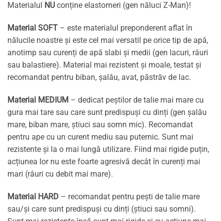
Materialul
NU
conține elastomeri (gen năluci Z-Man)!
Material SOFT
– este materialul preponderent aflat în
nălucile noastre și este cel mai versatil pe orice tip de apă,
anotimp sau curenți de apă slabi și medii (gen lacuri, râuri
sau balastiere). Material mai rezistent și moale, testat și
recomandat pentru biban, șalău, avat, păstrăv de lac.
Material MEDIUM
– dedicat peștilor de talie mai mare cu
gura mai tare sau care sunt predispuși cu dinți (gen șalău
mare, biban mare, știuci sau somn mic). Recomandat
pentru ape cu un curent mediu sau puternic. Sunt mai
rezistente și la o mai lungă utilizare. Fiind mai rigide puțin,
acțiunea lor nu este foarte agresivă decât în curenți mai
mari (râuri cu debit mai mare).
Material HARD
– recomandat pentru pești de talie mare
sau/și care sunt predispuși cu dinți (știuci sau somni).