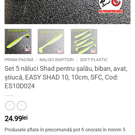
PRIMA PAGINĂ
/
NALUCI RAPITORI
/
SOFT PLASTIC
Set 5 năluci Shad pentru șalău, biban, avat,
știucă, EASY SHAD 10, 10cm, SFC, Cod:
ES10D024
24.99
lei
Produsele aflate în precomandă pot fi onorate în minim 5