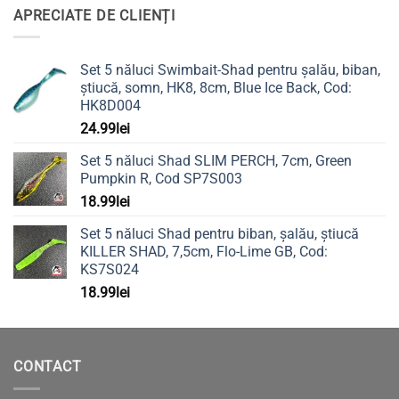
APRECIATE DE CLIENȚI
Set 5 năluci Swimbait-Shad pentru șalău, biban,
știucă, somn, HK8, 8cm, Blue Ice Back, Cod:
HK8D004
24.99
lei
Set 5 năluci Shad SLIM PERCH, 7cm, Green
Pumpkin R, Cod SP7S003
18.99
lei
Set 5 năluci Shad pentru biban, șalău, știucă
KILLER SHAD, 7,5cm, Flo-Lime GB, Cod:
KS7S024
18.99
lei
CONTACT