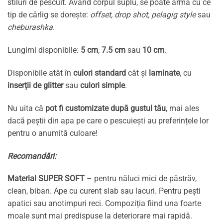
stiluri de pescuit. Având corpul suplu, se poate arma cu ce
tip de cârlig se dorește:
offset, drop shot, pelagig style
sau
cheburashka
.
Lungimi disponibile:
5 cm
,
7.5 cm
sau
10 cm
.
Disponibile atât în
culori standard
cât și
laminate
, cu
inserții de glitter
sau
culori simple
.
Nu uita că
pot fi customizate după gustul tău
, mai ales
dacă peștii din apa pe care o pescuiești au preferințele lor
pentru o anumită culoare!
Recomandări:
Material SUPER SOFT
– pentru năluci mici de păstrăv,
clean, biban. Ape cu curent slab sau lacuri. Pentru pești
apatici sau anotimpuri reci. Compoziția fiind una foarte
moale sunt mai predispuse la deteriorare mai rapidă.