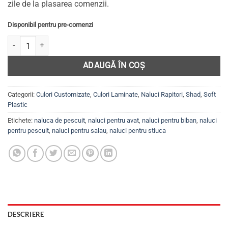
zile de la plasarea comenzii.
Disponibil pentru pre-comenzi
Cantitate Set 5 năluci Shad pentru șalău, biban, avat, știucă, EASY 
ADAUGĂ ÎN COȘ
Categorii:
Culori Customizate
,
Culori Laminate
,
Naluci Rapitori
,
Shad
,
Soft
Plastic
Etichete:
naluca de pescuit
,
naluci pentru avat
,
naluci pentru biban
,
naluci
pentru pescuit
,
naluci pentru salau
,
naluci pentru stiuca
DESCRIERE