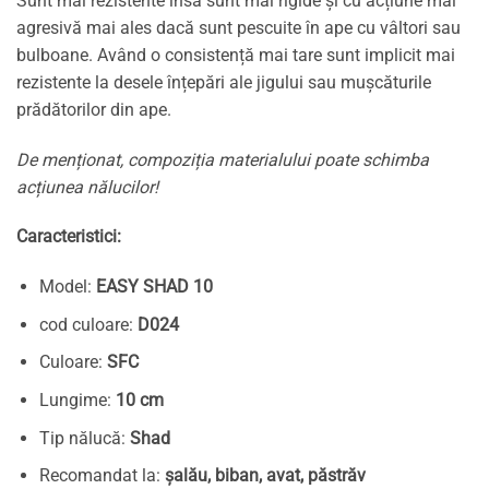
Sunt mai rezistente însă sunt mai rigide și cu acțiune mai
agresivă mai ales dacă sunt pescuite în ape cu vâltori sau
bulboane. Având o consistență mai tare sunt implicit mai
rezistente la desele înțepări ale jigului sau mușcăturile
prădătorilor din ape.
De menționat, compoziția materialului poate schimba
acțiunea nălucilor!
Caracteristici:
Model:
EASY SHAD 10
cod culoare:
D024
Culoare:
SFC
Lungime:
10 cm
Tip nălucă:
Shad
Recomandat la:
șalău, biban, avat, păstrăv