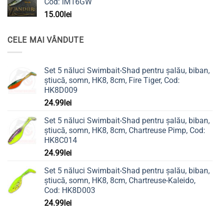
Cod: IM16GW
15.00
lei
CELE MAI VÂNDUTE
Set 5 năluci Swimbait-Shad pentru șalău, biban,
știucă, somn, HK8, 8cm, Fire Tiger, Cod:
HK8D009
24.99
lei
Set 5 năluci Swimbait-Shad pentru șalău, biban,
știucă, somn, HK8, 8cm, Chartreuse Pimp, Cod:
HK8C014
24.99
lei
Set 5 năluci Swimbait-Shad pentru șalău, biban,
știucă, somn, HK8, 8cm, Chartreuse-Kaleido,
Cod: HK8D003
24.99
lei