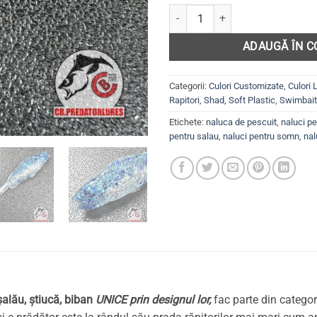
Cantitate Set 5 năluci Shad SLI
ADAUGĂ ÎN C
Categorii:
Culori Customizate
,
Culori
Rapitori
,
Shad
,
Soft Plastic
,
Swimbai
Etichete:
naluca de pescuit
,
naluci pe
pentru salau
,
naluci pentru somn
,
nal
șalău, știucă, biban
UNICE prin designul lor,
fac parte din categor