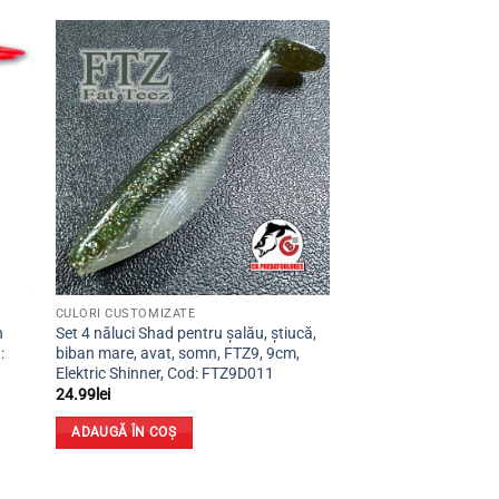
ugă
Adaugă
la
ite
favorite
CULORI CUSTOMIZATE
n
Set 4 năluci Shad pentru șalău, știucă,
:
biban mare, avat, somn, FTZ9, 9cm,
Elektric Shinner, Cod: FTZ9D011
24.99
lei
ADAUGĂ ÎN COȘ