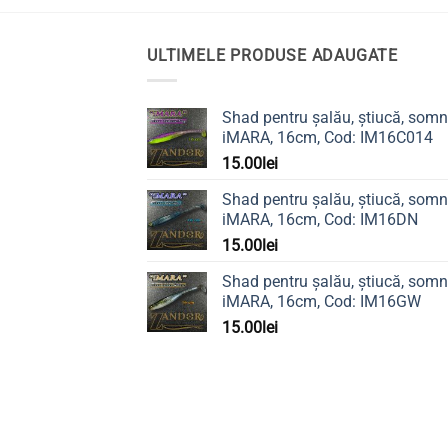
0.99lei
ULTIMELE PRODUSE ADAUGATE
Shad pentru șalău, știucă, somn
iMARA, 16cm, Cod: IM16C014
15.00
lei
Shad pentru șalău, știucă, somn
iMARA, 16cm, Cod: IM16DN
15.00
lei
Shad pentru șalău, știucă, somn
iMARA, 16cm, Cod: IM16GW
15.00
lei