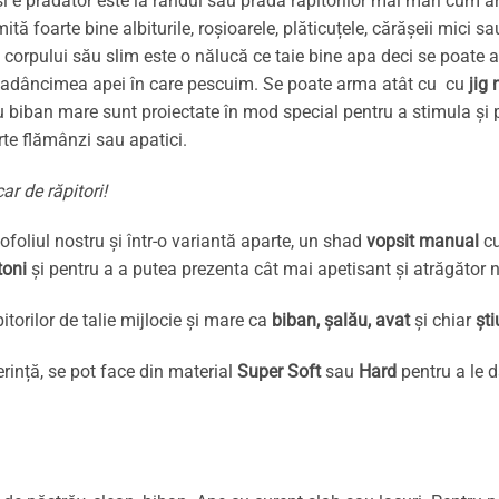
eși e prădător este la rândul său prada răpitorilor mai mari cum ar
foarte bine albiturile, roșioarele, plăticuțele, cărășeii mici sa
ită corpului său slim este o nălucă ce taie bine apa deci se poat
de adâncimea apei în care pescuim. Se poate arma atât cu cu
jig 
u biban mare sunt proiectate în mod special pentru a stimula și p
arte flămânzi sau apatici.
ar de răpitori!
foliul nostru și într-o variantă aparte, un shad
vopsit manual
cu
toni
și pentru a a putea prezenta cât mai apetisant și atrăgător nă
itorilor de talie mijlocie și mare ca
biban, șalău, avat
și chiar
ști
erință, se pot face din material
Super Soft
sau
Hard
pentru a le 