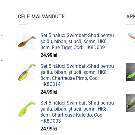
are
mai
CELE MAI VÂNDUTE
APR
multe
variații.
Opțiunile
 -
Set 5 năluci Swimbait-Shad pentru
pot
șalău, biban, știucă, somn, HK8,
fi
8cm, Fire Tiger, Cod: HK8D009
alese
24.99
lei
în
 -
pagina
Set 5 năluci Swimbait-Shad pentru
șalău, biban, știucă, somn, HK8,
produsului.
8cm, Chartreuse Pimp, Cod:
HK8C014
 -
24.99
lei
Set 5 năluci Swimbait-Shad pentru
șalău, biban, știucă, somn, HK8,
8cm, Chartreuse-Kaleido, Cod:
HK8D003
24.99
lei