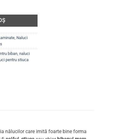
M PERCH, 7cm, BCZ-Blue, Cod SP7C021
OȘ
 Laminate
,
Naluci
ts
ntru biban
,
naluci
uci pentru stiuca
ia nălucilor care imită foarte bine forma