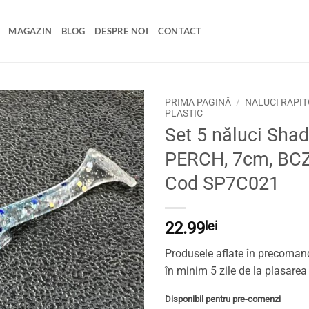
MAGAZIN
BLOG
DESPRE NOI
CONTACT
PRIMA PAGINĂ
/
NALUCI RAPIT
PLASTIC
Set 5 năluci Sha
Adaugă
la
PERCH, 7cm, BCZ
favorite
Cod SP7C021
22.99
lei
Produsele aflate în precomand
în minim 5 zile de la plasarea
Disponibil pentru pre-comenzi