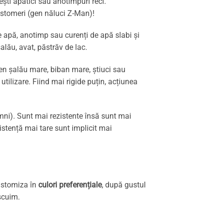
ești apatici sau anotimpuri reci.
stomeri (gen năluci Z-Man)!
de apă, anotimp sau curenți de apă slabi și
alău, avat, păstrăv de lac.
gen șalău mare, biban mare, știuci sau
ilizare. Fiind mai rigide puțin, acțiunea
mni). Sunt mai rezistente însă sunt mai
stență mai tare sunt implicit mai
customiza în
culori preferențiale
, după gustul
scuim.