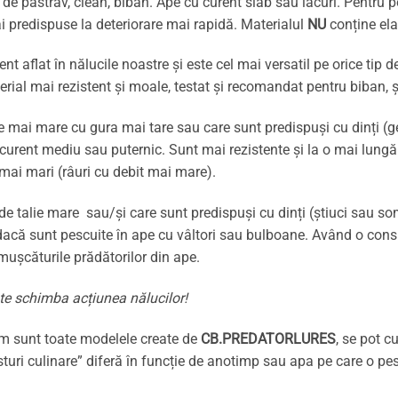
de păstrăv, clean, biban. Ape cu curent slab sau lacuri. Pentru p
 predispuse la deteriorare mai rapidă. Materialul
NU
conține ela
t aflat în nălucile noastre și este cel mai versatil pe orice tip 
terial mai rezistent și moale, testat și recomandat pentru biban, ș
ie mai mare cu gura mai tare sau care sunt predispuși cu dinți (
ent mediu sau puternic. Sunt mai rezistente și la o mai lungă ut
 mai mari (râuri cu debit mai mare).
e talie mare sau/și care sunt predispuși cu dinți (știuci sau so
dacă sunt pescuite în ape cu vâltori sau bulboane. Având o consi
 mușcăturile prădătorilor din ape.
te schimba acțiunea nălucilor!
um sunt toate modelele create de
CB.PREDATORLURES
, se pot 
usturi culinare” diferă în funcție de anotimp sau apa pe care o pe