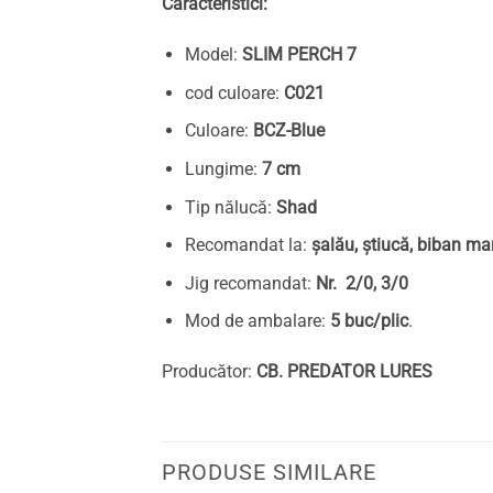
Caracteristici:
Model:
SLIM PERCH 7
cod culoare:
C021
Culoare:
BCZ-Blue
Lungime:
7 cm
Tip nălucă:
Shad
Recomandat la:
șalău, știucă, biban ma
Jig recomandat:
Nr. 2/0, 3/0
Mod de ambalare:
5 buc/plic
.
Producător:
CB. PREDATOR LURES
PRODUSE SIMILARE