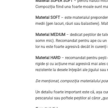
Material SUPER SOFT
– pentru năluci mici 
Compoziția fiind una foarte moale sunt mai
Material SOFT
– este materialul preponderen
medii (gen lacuri, râuri sau balastiere). Ma
Material MEDIUM
– dedicat peștilor de tal
somn mic). Recomandat pentru ape cu un cur
lor nu este foarte agresivă decât în curenți
Material HARD
– recomandat pentru pești d
rigide și cu acțiune mai agresivă mai ales 
rezistente la desele înțepări ale jigului sau
De menționat, compoziția materialului poa
Un detaliu foarte important este că, așa c
pescarului sau poftele peștilor al căror „g