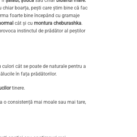
 fi
șalăul, știuca
sau chiar
bibanul mare.
u chiar boarța, pești care știm bine că fac
e arma foarte bine începând cu gramaje
normal
cât și cu
montura cheburashka
.
rovoca instinctul de prădător al peștilor
 culori cât se poate de naturale pentru a
lucile în fața prădătorilor.
ucilor
tinere.
da o consistență mai moale sau mai tare,