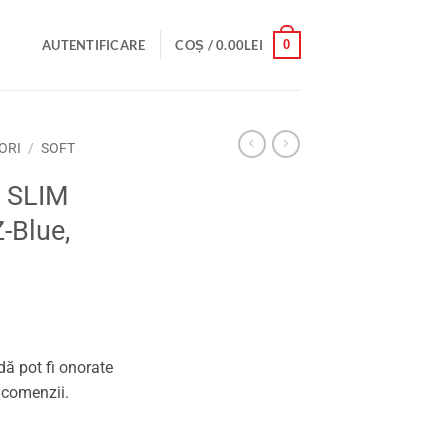
0
AUTENTIFICARE
COȘ /
0.00
LEI
ORI
/
SOFT
d SLIM
-Blue,
ă pot fi onorate
 comenzii.