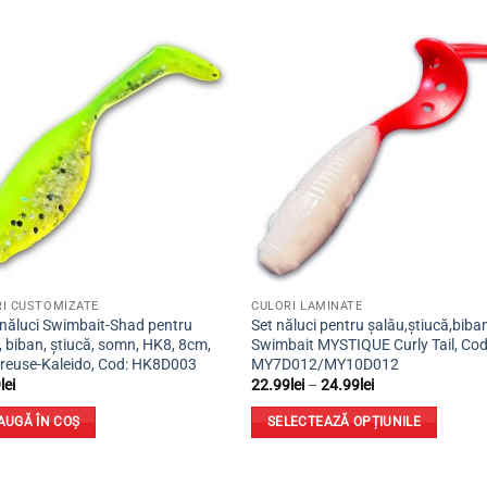
Adaugă
Ada
la
la
favorite
favor
I CUSTOMIZATE
CULORI LAMINATE
 năluci Swimbait-Shad pentru
Set năluci pentru șalău,știucă,biba
, biban, știucă, somn, HK8, 8cm,
Swimbait MYSTIQUE Curly Tail, Cod
reuse-Kaleido, Cod: HK8D003
MY7D012/MY10D012
Interval
9
lei
22.99
lei
–
24.99
lei
de
prețuri:
AUGĂ ÎN COȘ
SELECTEAZĂ OPȚIUNILE
22.99lei
până
Acest
la
produs
24.99lei