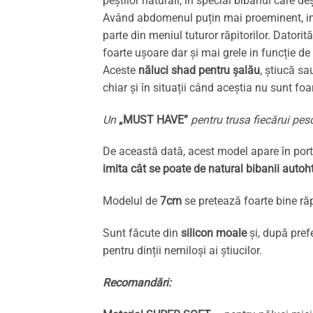
peștilor naturali, în special bibanul care d
Având abdomenul puțin mai proeminent, imită 
parte din meniul tuturor răpitorilor. Dator
foarte ușoare dar și mai grele in funcție 
Aceste
năluci shad pentru șalău
, știucă sa
chiar și în situații când aceștia nu sunt fo
Un
„MUST HAVE”
pentru trusa fiecărui pesc
De această dată, acest model apare în porto
imita cât se poate de natural bibanii autoh
Modelul de
7cm
se pretează foarte bine răp
Sunt făcute din
silicon moale
și, după pref
pentru dinții nemiloși ai știucilor.
Recomandări: