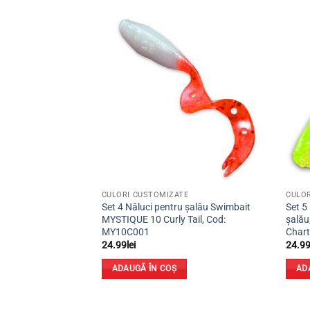
Adaugă
Adaugă
la
la
favorite
favorite
CULORI CUSTOMIZATE
CULOR
entru șalău, biban,
Set 4 Năluci pentru șalău Swimbait
Set 5
 SHAD 7/10,
MYSTIQUE 10 Curly Tail, Cod:
șalău
reuse, Cod:
MY10C001
Chart
1
24.99
lei
24.9
nterval
de
ADAUGĂ ÎN COȘ
AD
rețuri:
IUNILE
8.99lei
până
a