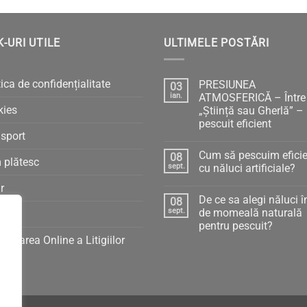
K-URI UTILE
ULTIMELE POSTĂRI
tica de confidențialitate
PRESIUNEA
03
ian.
ATMOSFERICĂ – Între
kies
„Știință sau Gherlă” –
pescuit eficient
sport
Niciun
comentariu
Cum să pescuim eficie
08
la
 plătesc
PRESIUNEA
sept.
cu năluci artificiale?
ATMOSFERICĂ
–
Niciun
r
Între
comentariu
De ce sa alegi năluci î
08
„Știință
la
sau
Cum
sept.
de momeală naturală
C
Gherlă”
să
pentru pescuit?
–
pescuim
pescuit
eficient
tionarea Online a Litigiilor
Niciun
eficient
cu
comentariu
năluci
la
artificiale?
De
ce
sa
alegi
năluci