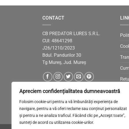
CONTACT
LIN
CB PREDATOR LURES S.R.L.
Poli
CUI: 48641298
Coo
J26/1210/2023
Bdul. Pandurilor 30
Tran
Tg Mureș, Jud. Mureș
Cum
Retu
ANP
Apreciem confidențialitatea dumneavoastră
Solu
Folosim cookie-uri pentru a vă îmbunătăți experiența de
navigare, pentru a vă oferi reclame sau conținut personalizat
și pentru a ne analiza traficul. Făcând clic pe „Accept toate”,
sunteți de acord cu utilizarea cookie-urilor.