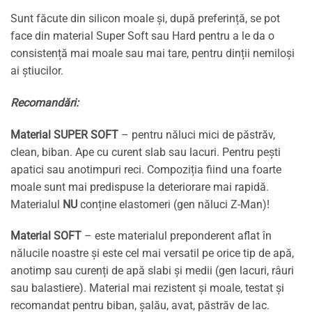
Sunt făcute din silicon moale și, după preferință, se pot
face din material Super Soft sau Hard pentru a le da o
consistență mai moale sau mai tare, pentru dinții nemiloși
ai știucilor.
Recomandări:
Material SUPER SOFT
– pentru năluci mici de păstrăv,
clean, biban. Ape cu curent slab sau lacuri. Pentru pești
apatici sau anotimpuri reci. Compoziția fiind una foarte
moale sunt mai predispuse la deteriorare mai rapidă.
Materialul
NU
conține elastomeri (gen năluci Z-Man)!
Material SOFT
– este materialul preponderent aflat în
nălucile noastre și este cel mai versatil pe orice tip de apă,
anotimp sau curenți de apă slabi și medii (gen lacuri, râuri
sau balastiere). Material mai rezistent și moale, testat și
recomandat pentru biban, șalău, avat, păstrăv de lac.