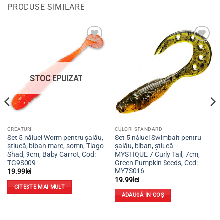
PRODUSE SIMILARE
Adaugă
Adaugă
la
la
favorite
favorite
STOC EPUIZAT
CREATURI
CULORI STANDARD
Set 5 năluci Worm pentru șalău,
Set 5 năluci Swimbait pentru
știucă, biban mare, somn, Tiago
șalău, biban, știucă –
Shad, 9cm, Baby Carrot, Cod:
MYSTIQUE 7 Curly Tail, 7cm,
TG9S009
Green Pumpkin Seeds, Cod:
MY7S016
19.99
lei
19.99
lei
CITEȘTE MAI MULT
ADAUGĂ ÎN COȘ