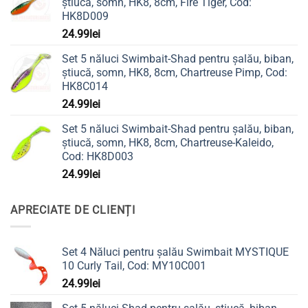
știucă, somn, HK8, 8cm, Fire Tiger, Cod:
HK8D009
24.99
lei
Set 5 năluci Swimbait-Shad pentru șalău, biban,
știucă, somn, HK8, 8cm, Chartreuse Pimp, Cod:
HK8C014
24.99
lei
Set 5 năluci Swimbait-Shad pentru șalău, biban,
știucă, somn, HK8, 8cm, Chartreuse-Kaleido,
Cod: HK8D003
24.99
lei
APRECIATE DE CLIENȚI
Set 4 Năluci pentru șalău Swimbait MYSTIQUE
10 Curly Tail, Cod: MY10C001
24.99
lei