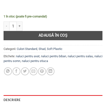
1 în stoc (poate fi pre-comandat)
Cantitate Set 4 năluci Shad pentru șalău, știucă, biban mare, avat, so
ADAUGĂ ÎN COȘ
Categorii:
Culori Standard
,
Shad
,
Soft Plastic
Etichete:
naluci pentru avat
,
naluci pentru biban
,
naluci pentru salau
,
naluci
pentru somn
,
naluci pentru stiuca
DESCRIERE