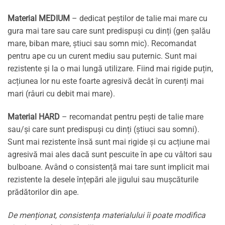
Material MEDIUM
– dedicat peștilor de talie mai mare cu
gura mai tare sau care sunt predispuși cu dinți (gen șalău
mare, biban mare, știuci sau somn mic). Recomandat
pentru ape cu un curent mediu sau puternic. Sunt mai
rezistente și la o mai lungă utilizare. Fiind mai rigide puțin,
acțiunea lor nu este foarte agresivă decât în curenți mai
mari (râuri cu debit mai mare).
Material HARD
– recomandat pentru pești de talie mare
sau/și care sunt predispuși cu dinți (știuci sau somni).
Sunt mai rezistente însă sunt mai rigide și cu acțiune mai
agresivă mai ales dacă sunt pescuite în ape cu vâltori sau
bulboane. Având o consistență mai tare sunt implicit mai
rezistente la desele înțepări ale jigului sau mușcăturile
prădătorilor din ape.
De menționat, consistența materialului îi poate modifica