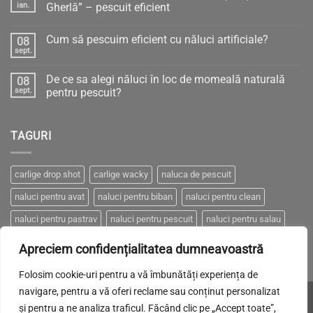
ian.
Gherlă” – pescuit eficient
Niciun
comentariu
Cum să pescuim eficient cu năluci artificiale?
08
la
PRESIUNEA
sept.
Niciun
ATMOSFERICĂ
comentariu
–
la
Între
De ce sa alegi năluci în loc de momeală naturală
08
Cum
„Știință
să
sept.
pentru pescuit?
sau
pescuim
Gherlă”
Niciun
eficient
–
comentariu
cu
pescuit
la
năluci
eficient
TAGURI
De
artificiale?
ce
sa
alegi
năluci
carlige drop shot
carlige wacky
naluca de pescuit
în
loc
naluci pentru avat
naluci pentru biban
naluci pentru clean
de
momeală
naturală
naluci pentru pastrav
naluci pentru pescuit
naluci pentru salau
pentru
pescuit?
naluci pentru somn
naluci pentru stiuca
Apreciem confidențialitatea dumneavoastră
Folosim cookie-uri pentru a vă îmbunătăți experiența de
navigare, pentru a vă oferi reclame sau conținut personalizat
Visa
MasterCard
Cash
Made with LOVE by
Brand-it.
și pentru a ne analiza traficul. Făcând clic pe „Accept toate”,