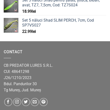
Set 5 năluci Shad pentru șalău, știucă, biban,
avat, TZ7, 7,5cm, Cod: TZ7S024
18.99
lei
Set 5 năluci Shad SLIM PERCH, 7cm, Cod
SP7VS027
22.99
lei
CONTACT
CB PREDATOR LURES S.R.L.
CUI: 48641298
J26/1210/2023
Bdul. Pandurilor 30
Tg Mureș, Jud. Mureș