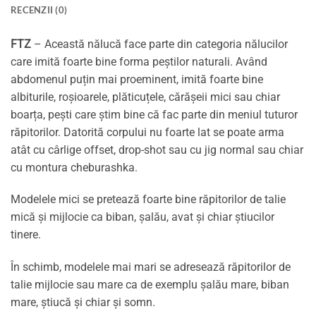
RECENZII (0)
FTZ
– Această nălucă face parte din categoria nălucilor
care imită foarte bine forma peștilor naturali. Având
abdomenul puțin mai proeminent, imită foarte bine
albiturile, roșioarele, plăticuțele, cărășeii mici sau chiar
boarța, pești care știm bine că fac parte din meniul tuturor
răpitorilor. Datorită corpului nu foarte lat se poate arma
atât cu cârlige offset, drop-shot sau cu jig normal sau chiar
cu montura cheburashka.
Modelele mici se pretează foarte bine răpitorilor de talie
mică și mijlocie ca biban, șalău, avat și chiar știucilor
tinere.
În schimb, modelele mai mari se adresează răpitorilor de
talie mijlocie sau mare ca de exemplu șalău mare, biban
mare, știucă și chiar și somn.