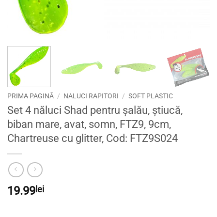
PRIMA PAGINĂ
/
NALUCI RAPITORI
/
SOFT PLASTIC
Set 4 năluci Shad pentru șalău, știucă,
biban mare, avat, somn, FTZ9, 9cm,
Chartreuse cu glitter, Cod: FTZ9S024
19.99
lei