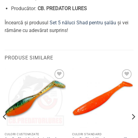
Producător:
CB. PREDATOR LURES
Încearcă și produsul
Set 5 năluci Shad pentru șalău
și vei
rămâne cu adevărat surprins!
PRODUSE SIMILARE
Adaugă
Adaugă
la
la
favorite
favorite
CULORI CUSTOMIZATE
CULORI STANDARD