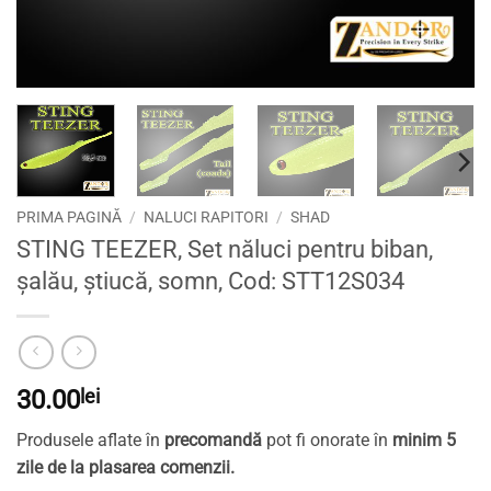
PRIMA PAGINĂ
/
NALUCI RAPITORI
/
SHAD
STING TEEZER, Set năluci pentru biban,
șalău, știucă, somn, Cod: STT12S034
30.00
lei
Produsele aflate în
precomandă
pot fi onorate în
minim 5
zile de la plasarea comenzii.