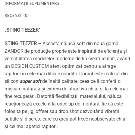
INFORMAȚII SUPLIMENTARE
RECENZII (0)
„STING TEEZER”
STING TEEZER
– Această nălucă soft din noua gamă
ZANDOR,de producție proprie este inspirată de eficiența și
versatilitatea modelelor moderne de tip creature bait, având
un DESIGN CUSTOM atent optimizat pentru a atrage
răpitorii în cele mai dificile condiții. Corpul este realizat din
silicon
super soft
de înaltă calitate, ceea ce îi conferă o
mișcare naturală și extrem de atractivă chiar și la cele mai
fine recuperări. Datorită flexibilității materialului, năluca
reacționează excelent la orice tip de montură, fie că este
folosită pe jig, offset sau drop shot dezvoltând vibrații
subtile și discrete care cu greu pot trece neobservate chiar
și cei mai apatici răpitori.