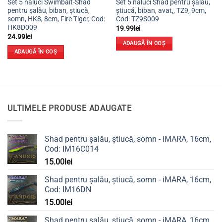
Set 5 năluci Swimbait-Shad
Set 5 năluci Shad pentru șalău,
pentru șalău, biban, știucă,
știucă, biban, avat,, TZ9, 9cm,
somn, HK8, 8cm, Fire Tiger, Cod:
Cod: TZ9S009
HK8D009
19.99
lei
24.99
lei
ADAUGĂ ÎN COȘ
ADAUGĂ ÎN COȘ
ULTIMELE PRODUSE ADAUGATE
Shad pentru șalău, știucă, somn - iMARA, 16cm,
Cod: IM16C014
15.00
lei
Shad pentru șalău, știucă, somn - iMARA, 16cm,
Cod: IM16DN
15.00
lei
Shad pentru șalău, știucă, somn - iMARA, 16cm,