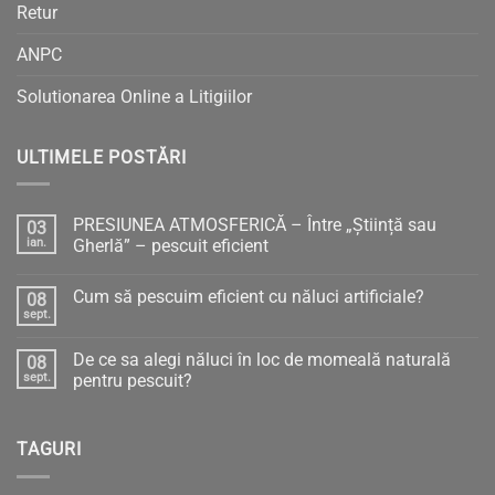
Retur
ANPC
Solutionarea Online a Litigiilor
ULTIMELE POSTĂRI
PRESIUNEA ATMOSFERICĂ – Între „Știință sau
03
ian.
Gherlă” – pescuit eficient
Niciun
comentariu
Cum să pescuim eficient cu năluci artificiale?
08
la
PRESIUNEA
sept.
Niciun
ATMOSFERICĂ
comentariu
–
la
Între
De ce sa alegi năluci în loc de momeală naturală
08
Cum
„Știință
să
sept.
pentru pescuit?
sau
pescuim
Gherlă”
Niciun
eficient
–
comentariu
cu
pescuit
la
năluci
eficient
TAGURI
De
artificiale?
ce
sa
alegi