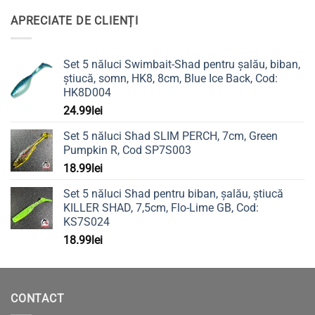
APRECIATE DE CLIENȚI
Set 5 năluci Swimbait-Shad pentru șalău, biban,
știucă, somn, HK8, 8cm, Blue Ice Back, Cod:
HK8D004
24.99
lei
Set 5 năluci Shad SLIM PERCH, 7cm, Green
Pumpkin R, Cod SP7S003
18.99
lei
Set 5 năluci Shad pentru biban, șalău, știucă
KILLER SHAD, 7,5cm, Flo-Lime GB, Cod:
KS7S024
18.99
lei
CONTACT